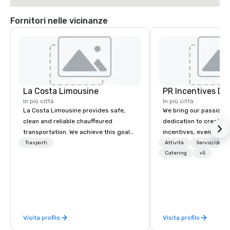
Fornitori nelle vicinanze
La Costa Limousine
PR Incentives DMC
In più città
In più città
La Costa Limousine provides safe,
We bring our passion,
clean and reliable chauffeured
dedication to create t
transportation. We achieve this goal
incentives, events, co
with highly trained chauffeurs, the
meetings, product lau
Trasporti
Attività
Servizi/dota
newest vehicles available and a
luxury travel experienc
Catering
+5
commitment to Five Star service. The
Clients. Based in Italy,
difference between La Costa
discover more about u
Limousine and other companies can
our Company Profile at
be explained using one word – quality.
contact us for any fur
From our perfectly maintained fleet of
or collaboration opport
Visita profilo
Visita profilo
late model luxury vehicles to the
highly experienced and professional