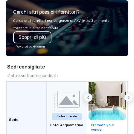
team of chauffeurs and support staff;
Cerchi altri possibili fornitori?
you will know quality when you travel
with La Costa Limousine.
Cerca altri fornitori per esigenze di A/V, intrattenimento,
trasporti e altre necessità.
Scopri di più
Powered by
Sedi consigliate
2 altre sedi corrispondenti
Sede corrente
Sede
Hotel Acquamarina
Promote your
venue