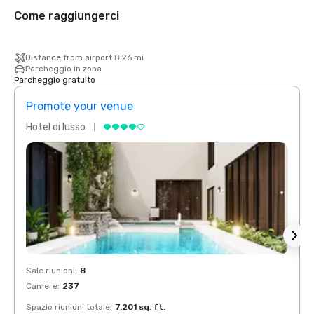
Come raggiungerci
Distance from airport 8.26 mi
Parcheggio in zona
Parcheggio gratuito
Promote your venue
Prom
Hotel di lusso
Hotel 
Sale riunioni
:
8
Sale r
Camere
:
237
Came
Spazio riunioni totale
:
7.201 sq. ft.
Spazio