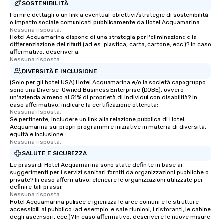
SOSTENIBILITÀ
Fornire dettagli o un link a eventuali obiettivi/strategie di sostenibilità
o impatto sociale comunicati pubblicamente da Hotel Acquamarina.
Nessuna risposta.
Hotel Acquamarina dispone di una strategia per l'eliminazione e la
differenziazione dei rifiuti (ad es. plastica, carta, cartone, ecc.)? In caso
affermativo, descriverla.
Nessuna risposta.
DIVERSITÀ E INCLUSIONE
(Solo per gli hotel USA) Hotel Acquamarina e/o la società capogruppo
sono una Diverse-Owned Business Enterprise (DOBE), ovvero
un'azienda almeno al 51% di proprietà di individui con disabilità? In
caso affermativo, indicare la certificazione ottenuta:
Nessuna risposta.
Se pertinente, includere un link alla relazione pubblica di Hotel
Acquamarina sui propri programmi e iniziative in materia di diversità,
equità e inclusione.
Nessuna risposta.
SALUTE E SICUREZZA
Le prassi di Hotel Acquamarina sono state definite in base ai
suggerimenti per i servizi sanitari forniti da organizzazioni pubbliche o
private? In caso affermativo, elencare le organizzazioni utilizzate per
definire tali prassi:
Nessuna risposta.
Hotel Acquamarina pulisce e igienizza le aree comuni e le strutture
accessibili al pubblico (ad esempio le sale riunioni, i ristoranti, le cabine
degli ascensori, ecc.)? In caso affermativo, descrivere le nuove misure