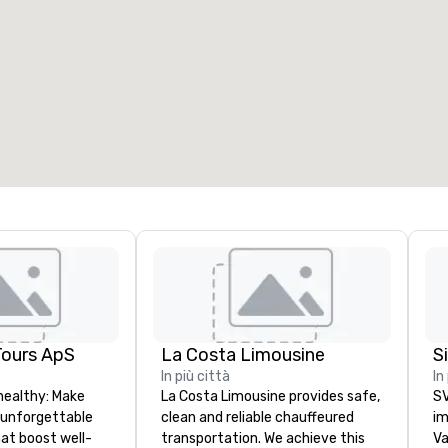
ale riunioni
:
Camere
:
7
220
pazio riunioni totale
:
Sala più grande
:
2.000 sq. ft.
4.100 sq. ft.
Seleziona sede
Tours ApS
La Costa Limousine
In più città
In
healthy: Make
La Costa Limousine provides safe,
SV
 unforgettable
clean and reliable chauffeured
im
hat boost well-
transportation. We achieve this
Va