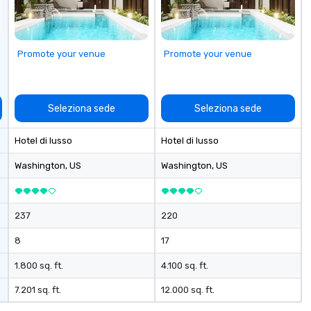
Promote your venue
Promote your venue
Seleziona sede
Seleziona sede
Hotel di lusso
Hotel di lusso
Washington
, US
Washington
, US
237
220
8
17
1.800 sq. ft.
4.100 sq. ft.
7.201 sq. ft.
12.000 sq. ft.