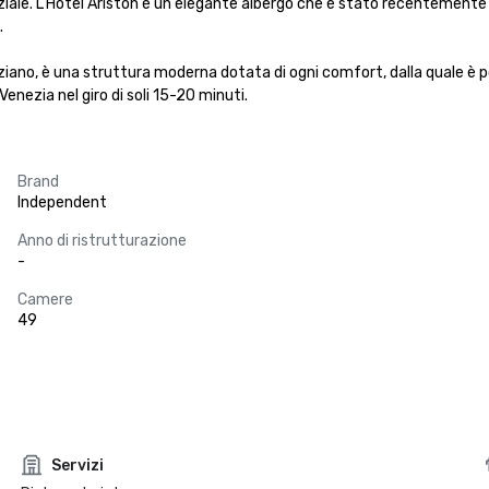
nziale. L'Hotel Ariston è un elegante albergo che è stato recentemente 


eziano, è una struttura moderna dotata di ogni comfort, dalla quale è p
Venezia nel giro di soli 15-20 minuti.
Brand
Independent
Anno di ristrutturazione
-
Camere
49
Servizi