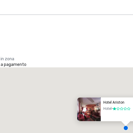
 in zona
o a pagamento
Promote your venue
otel di lusso
Hotel Ariston
Hotel
•
1 su 5