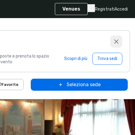
Venues
Registrati
Accedi
poste e prenota lo spazio
Scopri di più
Trova sedi
 evento
Seleziona sede
Favorite