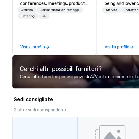
conferences, meetings, product
being and lower c
launches, and luxury travel
Explore the world
Attività
Servizi/dotazioni/omaggi
Attività
Intratte
experiences for our Clients. Based
expert local runn
Catering
+5
in Italy, we invite you to discover
more about us by viewing our
Company Profile attached, and to
contact us for any further
Visita profilo
Visita profilo
information or collaboration
opportunities.
Cerchi altri possibili fornitori?
Cerca altri fornitori per esigenze di A/V, intrattenimento, tr
Sedi consigliate
2 altre sedi corrispondenti