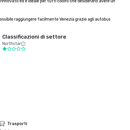
rinnovato ed è ideale per tutti coloro che desiderano avere un 
ossibile raggiungere facilmente Venezia grazie agli autobus 
Classificazioni di settore
Northstar
Trasporti