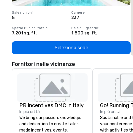
Sale riunioni
:
Camere
:
S
8
237
1
Spazio riunioni totale
:
Sala più grande
:
S
7.201 sq. ft.
1.800 sq. ft.
1
Seleziona sede
Fornitori nelle vicinanze
PR Incentives DMC in Italy
Go! Running 
In più città
In più città
We bring our passion, knowledge,
Sustainable and 
and dedication to create tailor-
your conference
made incentives, events,
with activities t