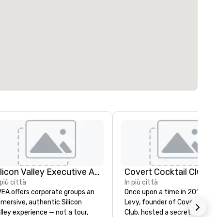
Silicon Valley Executive Academy
Covert Cocktail Club
 più città
In più città
EA offers corporate groups an
Once upon a time in 2016, Ma
mersive, authentic Silicon
Levy, founder of Covert Cockt
lley experience — not a tour,
Club, hosted a secret speake