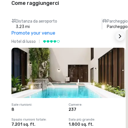
Come raggiungerci
Distanza da aeroporto
Parcheggio
3.23 mi
Parcheggi
Promote your venue
Hotel di lusso
H
Sale riunioni
:
Camere
:
S
8
237
1
Spazio riunioni totale
:
Sala più grande
:
S
7.201 sq. ft.
1.800 sq. ft.
1