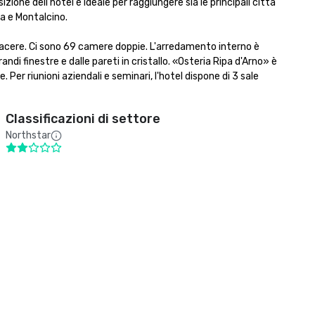
one dell'hotel è ideale per raggiungere sia le principali città 
e Montalcino.

piacere. Ci sono 69 camere doppie. L'arredamento interno è 
di finestre e dalle pareti in cristallo. «Osteria Ripa d'Arno» è 
er riunioni aziendali e seminari, l'hotel dispone di 3 sale 
Classificazioni di settore
Northstar