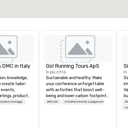
Seleziona sede
 DMC in Italy
Go! Running Tours ApS
In più città
In
ion, knowledge,
Sustainable and healthy: Make
SV
 create tailor-
your conference unforgettable
im
 events,
with activities that boost well-
Va
etings, product
being and lower carbon footprints.
bu
ury travel
Explore the world on the run with
an
dotazioni/omaggi
Attività
Intrattenimento a pagamento
At
ur Clients. Based
expert local running guides.
in
Lo
e you to discover
se
 viewing our
le
attached, and to
th