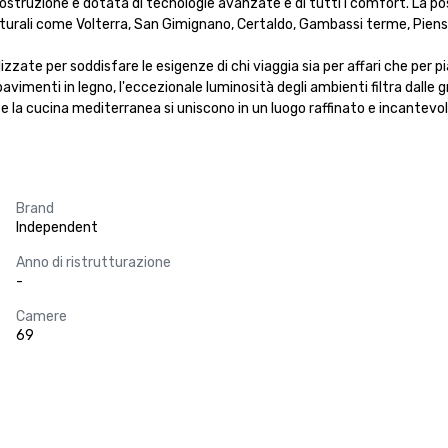
struzione e dotata di tecnologie avanzate e di tutti i comfort. La posizi
aturali come Volterra, San Gimignano, Certaldo, Gambassi terme, Piensa 
izzate per soddisfare le esigenze di chi viaggia sia per affari che per 
menti in legno, l'eccezionale luminosità degli ambienti filtra dalle gran
a cucina mediterranea si uniscono in un luogo raffinato e incantevole. P
Brand
Independent
Anno di ristrutturazione
-
Camere
69