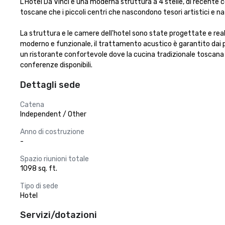
L'Hotel Da Vinci è una moderna struttura a 4 stelle, di recente co
toscane che i piccoli centri che nascondono tesori artistici e n
La struttura e le camere dell'hotel sono state progettate e real
moderno e funzionale, il trattamento acustico è garantito dai pavi
un ristorante confortevole dove la cucina tradizionale toscana e l
conferenze disponibili.
Dettagli sede
Catena
Independent / Other
Anno di costruzione
-
Spazio riunioni totale
1098 sq. ft.
Tipo di sede
Hotel
Servizi/dotazioni