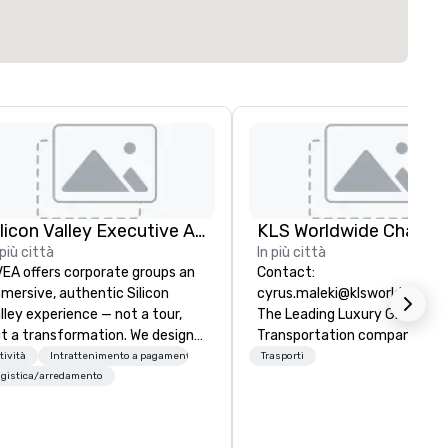
Silicon Valley Executive Academy
 più città
In più città
EA offers corporate groups an
Contact:
mersive, authentic Silicon
cyrus.maleki@klsworldwide.
lley experience — not a tour,
The Leading Luxury Ground
t a transformation. We design
Transportation company sin
d facilitate custom executive
1998
tività
Intrattenimento a pagamento
Trasporti
novation tours, learning
gistica/arredamento
ssions, innovation workshops,
adership intensives, and behind-
e-scenes tech culture