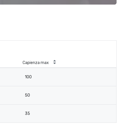
Capienza max
100
50
35