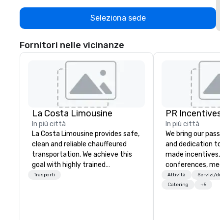
Seleziona sede
Fornitori nelle vicinanze
La Costa Limousine
PR Incentives
In più città
In più città
La Costa Limousine provides safe,
We bring our pass
clean and reliable chauffeured
and dedication to
transportation. We achieve this
made incentives,
goal with highly trained
conferences, me
chauffeurs, the newest vehicles
launches, and lux
Trasporti
Attività
Servizi/
available and a commitment to
experiences for o
Catering
+5
Five Star service. The difference
in Italy, we invit
between La Costa Limousine and
more about us by
other companies can be explained
Company Profile 