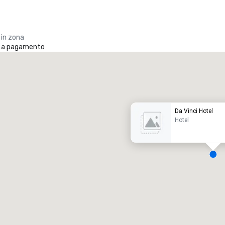
 in zona
o a pagamento
Promote your venue
otel di lusso
Da Vinci Hotel
Hotel
ale riunioni
:
Camere
:
7
220
pazio riunioni totale
:
Sala più grande
:
2.000 sq. ft.
4.100 sq. ft.