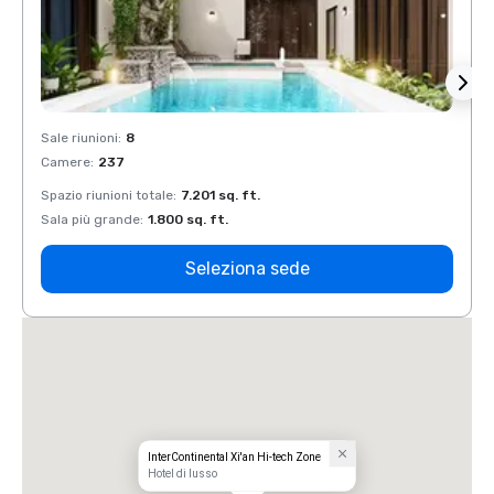
Sale riunioni
:
8
Sale r
Camere
:
237
Came
Spazio riunioni totale
:
7.201 sq. ft.
Spazio
Sala più grande
:
1.800 sq. ft.
Sala p
Seleziona sede
InterContinental Xi'an Hi-tech Zone
Hotel di lusso