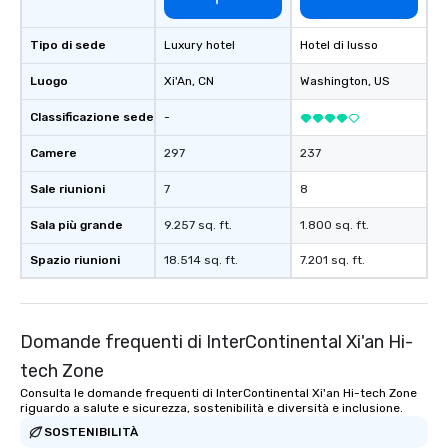
Tipo di sede
Luxury hotel
Hotel di lusso
Luogo
Xi'An
, CN
Washington
, US
Classificazione sede
-
Camere
297
237
Sale riunioni
7
8
Sala più grande
9.257 sq. ft.
1.800 sq. ft.
Spazio riunioni
18.514 sq. ft.
7.201 sq. ft.
Domande frequenti di InterContinental Xi'an Hi-
tech Zone
Consulta le domande frequenti di InterContinental Xi'an Hi-tech Zone
riguardo a salute e sicurezza, sostenibilità e diversità e inclusione.
SOSTENIBILITÀ