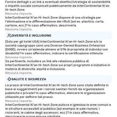
Fornire dettagli o un link a eventuali obiettivi/strategie di sostenibilità
o impatto sociale comunicati pubblicamente da InterContinental Xi'an
Hi-tech Zone.
Nessuna risposta.
InterContinental Xi'an Hi-tech Zone dispone di una strategia per
l'eliminazione e la differenziazione dei rifiuti (ad es. plastica, carta,
cartone, ecc.)? In caso affermativo, descriverla.
Nessuna risposta.
DIVERSITÀ E INCLUSIONE
(Solo per gli hotel USA) InterContinental Xi'an Hi-tech Zone e/o la
società capogruppo sono una Diverse-Owned Business Enterprise
(DOBE), ovvero un'azienda almeno al 51% di proprietà di individui con
disabilità? In caso affermativo, indicare la certificazione ottenuta:
Nessuna risposta.
Se pertinente, includere un link alla relazione pubblica di
InterContinental Xi'an Hi-tech Zone sui propri programmi e iniziative in
materia di diversità, equità e inclusione.
Nessuna risposta.
SALUTE E SICUREZZA
Le prassi di InterContinental Xi'an Hi-tech Zone sono state definite in
base ai suggerimenti per i servizi sanitari forniti da organizzazioni
pubbliche o private? In caso affermativo, elencare le organizzazioni
utilizzate per definire tali prassi:
Nessuna risposta.
InterContinental Xi'an Hi-tech Zone pulisce e igienizza le aree comuni e
le strutture accessibili al pubblico (ad esempio le sale riunioni, i
ristoranti, le cabine degli ascensori, ecc.)? In caso affermativo,
descrivere le nuove misure adottate.