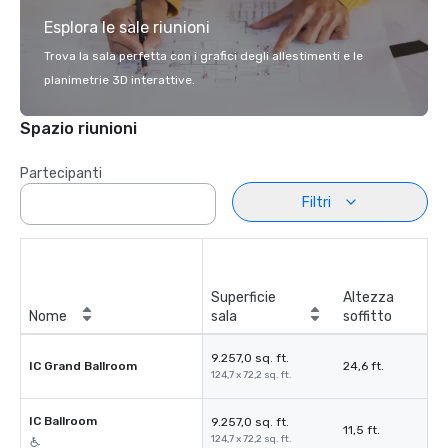
Esplora le sale riunioni
Trova la sala perfetta con i grafici degli allestimenti e le
planimetrie 3D interattive.
Spazio riunioni
Partecipanti
Filtri
Superficie
Altezza
Nome
sala
soffitto
9.257,0 sq. ft.
IC Grand Ballroom
24,6 ft.
124,7 x 72,2 sq. ft.
IC Ballroom
9.257,0 sq. ft.
11,5 ft.
124,7 x 72,2 sq. ft.