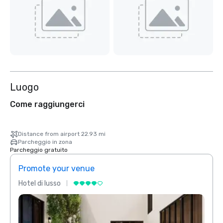
Luogo
Come raggiungerci
Distance from airport 22.93 mi
Parcheggio in zona
Parcheggio gratuito
Promote your venue
Prom
Hotel di lusso
Hotel 