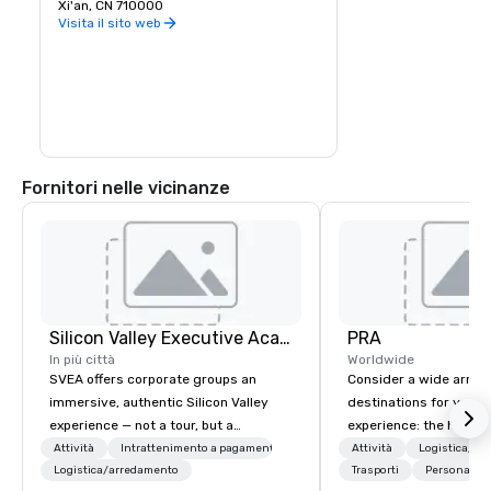
Xi'an, CN 710000
Visita il sito web
Fornitori nelle vicinanze
Silicon Valley Executive Academy
PRA
In più città
Worldwide
SVEA offers corporate groups an
Consider a wide array 
immersive, authentic Silicon Valley
destinations for your 
experience — not a tour, but a
experience: the histori
transformation. We design and
charming South, all-A
Attività
Intrattenimento a pagamento
Attività
Logistica/ar
facilitate custom executive innovation
Logistica/arredamento
Midwest, or picturesqu
Trasporti
Personale pr