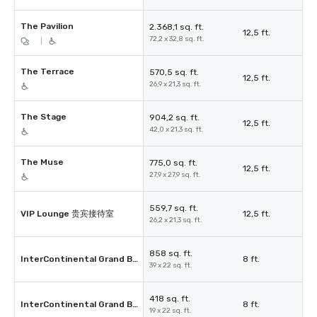
The Pavilion
2.368,1 sq. ft.
12,5 ft.
72,2 x 32,8 sq. ft.
|
The Terrace
570,5 sq. ft.
12,5 ft.
26,9 x 21,3 sq. ft.
The Stage
904,2 sq. ft.
12,5 ft.
42,0 x 21,3 sq. ft.
The Muse
775,0 sq. ft.
12,5 ft.
27,9 x 27,9 sq. ft.
559,7 sq. ft.
VIP Lounge 贵宾接待室
12,5 ft.
26,2 x 21,3 sq. ft.
858 sq. ft.
InterContinental Grand Ballroom
8 ft.
39 x 22 sq. ft.
418 sq. ft.
InterContinental Grand BallroomⅠ
8 ft.
19 x 22 sq. ft.