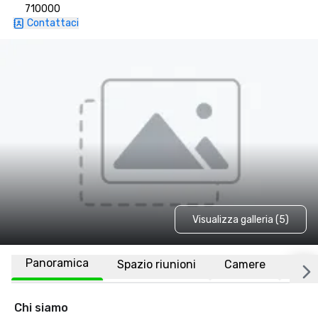
710000
Contattaci
Visualizza galleria (5)
Panoramica
Spazio riunioni
Camere
Luo
Chi siamo