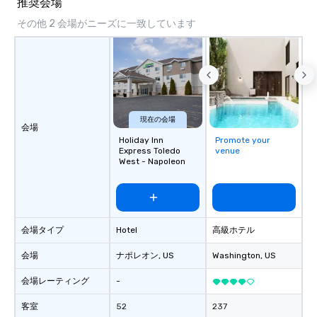
推奨会場
その他 2 会場がニーズに一致しています
現在の会場
会場
Holiday Inn
Promote your
Express Toledo
venue
West - Napoleon
会場タイプ
Hotel
高級ホテル
会場
ナポレオン
, US
Washington
, US
会場レーティング
-
客室
52
237