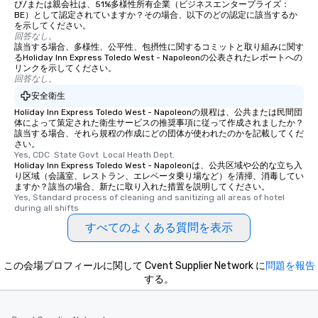
び/または親会社は、51%多様性所有企業（ビジネスエンタープライズ：
BE）として認定されていますか？その場合、以下のどの認定に該当するか
を示してください。
回答なし。
該当する場合、多様性、公平性、包摂性に関するコミットと取り組みに関す
るHoliday Inn Express Toledo West - Napoleonの公表されたレポートへの
リンクを示してください。
回答なし。
安全衛生
Holiday Inn Express Toledo West - Napoleonの規程は、公共または民間団
体によって策定された衛生サービスの推奨事項に従って作成されましたか？
該当する場合、それら規程の作成にどの団体が使われたのかを記載してくだ
さい。
Yes, CDC  State Govt  Local Heath Dept.
Holiday Inn Express Toledo West - Napoleonは、公共区域や公的な立ち入
り区域（会議室、レストラン、エレベータ乗り場など）を清掃、消毒してい
ますか？該当の場合、新たに取り入れた措置を説明してください。
Yes, Standard process of cleaning and sanitizing all areas of hotel 
during all shifts
すべてのよくある質問を表示
この会場プロフィールに関して Cvent Supplier Network に
問題を報告
する。