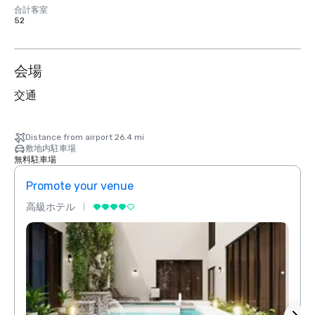
合計客室
52
会場
交通
Distance from airport 26.4 mi
敷地内駐車場
無料駐車場
Promote your venue
Prom
高級ホテル
高級