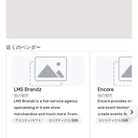
近くのベンダー
LMS Brandz
Encore
他の都市
他の都市
LMS Brandz is a full-service agency
Encore provides creati
specializing in trade show
and event technology 
merchandise and much more. From
create events that tr
booth giveaways and branded apparel
creates memorable ev
アメニティ/ギフト
ロジスティクス/装飾
ロジスティクス/装飾
to executive gifting, displays,
that engage and tran
banners, signage, fulfillment,
organizations. As the g