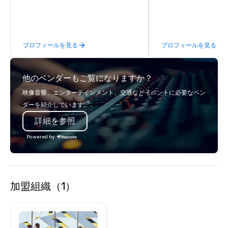
logistics, shipping, along with e-
event technology and 
commerce solutions we handle it all.
services, Encore’s tea
While there are many promotional
innovators and experts
companies to choose from, our 20+
results through strat
プロフィールを見る
プロフィールを見る
years of industry experience and
creative, advanced te
commitment to exceptional customer
digital, environmental,
service set us apart. We deliver
digital solutions for hy
他のベンダーもご覧になりますか？
smart, reliable solutions designed to
in-person events of an
make the end-user experience
映像音響、エンターテインメント、交通などイベントに必要なベン
seamless from start to finish. We are
ダーを紹介しています。
also a certified WOSB.
詳細を参照
Powered by
加盟組織（1）