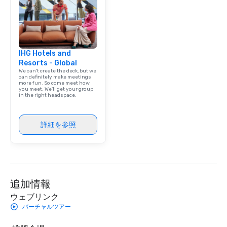
IHG Hotels and
Resorts - Global
We can't create the deck, but we
can definitely make meetings
more fun. So come meet how
you meet. We'll get your group
in the right headspace.
詳細を参照
追加情報
ウェブリンク
バーチャルツアー