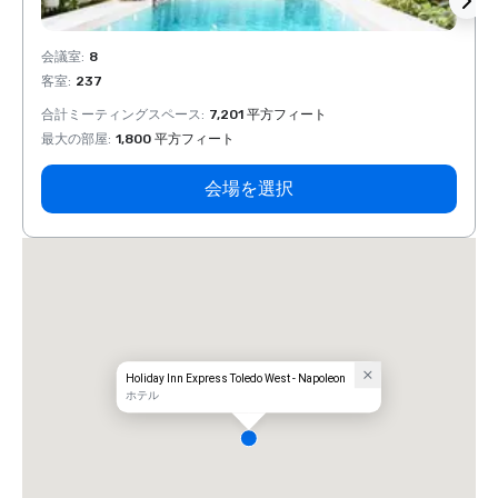
会議室
:
8
会議室
客室
:
237
客室
:
合計ミーティングスペース
:
7,201 平方フィート
合計ミ
最大の部屋
:
1,800 平方フィート
最大の
会場を選択
Holiday Inn Express Toledo West - Napoleon
ホテル