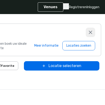
Venues
Registreren
Inloggen
s en boek uw ideale
Meer informatie
Locaties zoeken
te
Locatie selecteren
Favorite