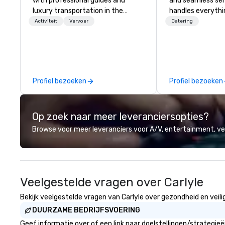
with professional guides and
and seamless ser
luxury transportation in the
handles everyth
Washington DC Metro Area. Our
event coordinati
Activiteit
Vervoer
Catering
Mission is to guide our guests to
execution—so yo
achieve the best tour experience
success. Impress your team and
through professional storytelling
clients with Hear
guides and luxury transportation.
Catering—Dallas/
We create a quality, professional
premier choice f
Profiel bezoeken
Profiel bezoeken
private tour experience in Our
private events.
Nation’s Capital.
Op zoek naar meer leveranciersopties?
Browse voor meer leveranciers voor A/V, entertainment, 
Veelgestelde vragen over Carlyle
Bekijk veelgestelde vragen van Carlyle over gezondheid en veilig
DUURZAME BEDRIJFSVOERING
Geef informatie over of een link naar doelstellingen/strategie