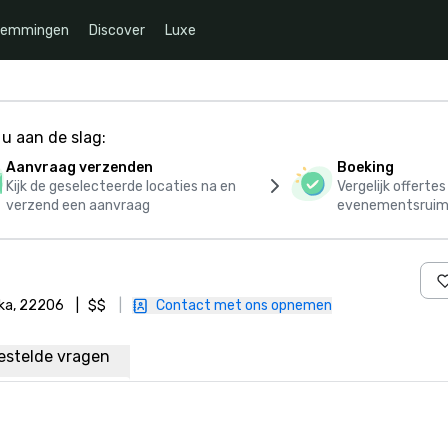
temmingen
Discover
Luxe
u aan de slag:
Aanvraag verzenden
Boeking
Kijk de geselecteerde locaties na en
Vergelijk offerte
verzend een aanvraag
evenementsruim
ika, 22206
|
$$
|
Contact met ons opnemen
estelde vragen