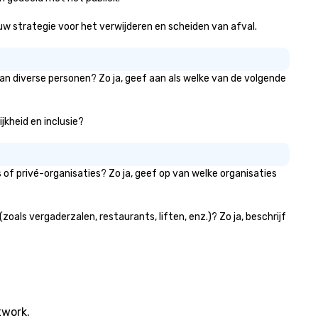
urneys tailored to your needs.
ether you’re traveling for
f uw strategie voor het verwijderen en scheiden van afval.
siness or pleasure, Joshua’s
rldwide ensures your
ansportation is comfortable,
van diverse personen? Zo ja, geef aan als welke van de volgende
fe, and exceptional.
jkheid en inclusie?
of privé-organisaties? Zo ja, geef op van welke organisaties
als vergaderzalen, restaurants, liften, enz.)? Zo ja, beschrijf
twork.