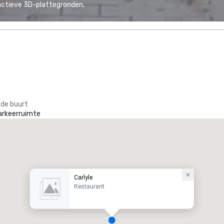
actieve 3D-plattegronden.
 de buurt
arkeerruimte
Carlyle
Restaurant