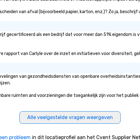
jo
Wh
 scheiden van afval (bijvoorbeeld papier, karton, enz.)? Zo ja, beschrij
bu
Wo
tr
ijf gecertificeerd als een bedrijf dat voor meer dan 51% eigendom is 
sa
rapport van Carlyle over de inzet en initiatieven voor diversiteit, geli
nbevelingen van gezondheidsdiensten van openbare overheidsinstanties 
jzen.
e ruimten and voorzieningen die toegankelijk zijn voor het publiek (zo
Alle veelgestelde vragen weergeven
een probleem
in dit locatieprofiel aan het Cvent Supplier Ne