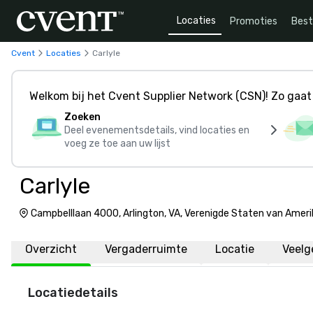
Locaties
Promoties
Bes
Cvent
Locaties
Carlyle
Welkom bij het Cvent Supplier Network (CSN)! Zo gaat 
Zoeken
Deel evenementsdetails, vind locaties en
voeg ze toe aan uw lijst
Carlyle
Campbelllaan 4000, Arlington, VA, Verenigde Staten van Amer
Overzicht
Vergaderruimte
Locatie
Veelg
Locatiedetails