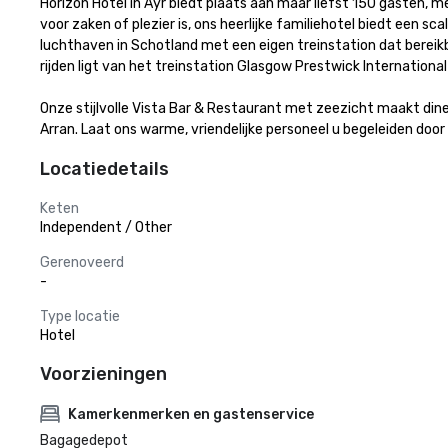
Horizon Hotel in Ayr biedt plaats aan maar liefst 150 gasten, me
voor zaken of plezier is, ons heerlijke familiehotel biedt een 
luchthaven in Schotland met een eigen treinstation dat bereikba
rijden ligt van het treinstation Glasgow Prestwick Internationa
Onze stijlvolle Vista Bar & Restaurant met zeezicht maakt dine
Arran. Laat ons warme, vriendelijke personeel u begeleiden doo
Locatiedetails
Keten
Independent / Other
Gerenoveerd
-
Type locatie
Hotel
Voorzieningen
Kamerkenmerken en gastenservice
Bagagedepot