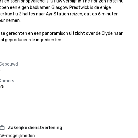
 en toch onopvallend is. Of uw verblijf in The Horizon Hotel nu 
ebben een eigen badkamer. Glasgow Prestwick is de enige 
r kunt u 3 haltes naar Ayr Station reizen, dat op 6 minuten 
eur nemen.

tse gerechten en een panoramisch uitzicht over de Clyde naar 
aal geproduceerde ingrediënten.
Gebouwd
-
Kamers
25
Zakelijke dienstverlening
AV-mogelijkheden