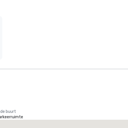
 de buurt
arkeerruimte
Promote your venue