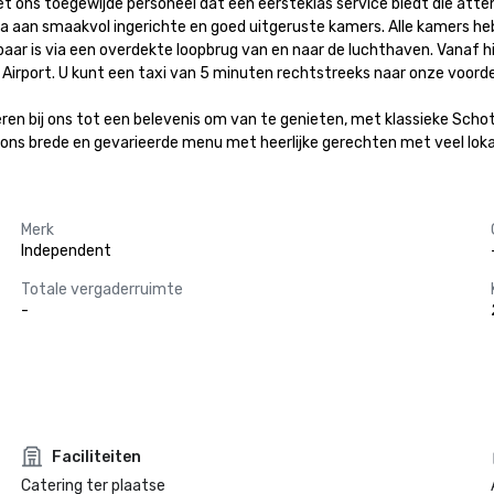
t ons toegewijde personeel dat een eersteklas service biedt die attent
scala aan smaakvol ingerichte en goed uitgeruste kamers. Alle kamers h
ar is via een overdekte loopbrug van en naar de luchthaven. Vanaf hie
l Airport. U kunt een taxi van 5 minuten rechtstreeks naar onze voord
ren bij ons tot een belevenis om van te genieten, met klassieke Scho
r ons brede en gevarieerde menu met heerlijke gerechten met veel lok
Merk
Independent
Totale vergaderruimte
-
Faciliteiten
Catering ter plaatse