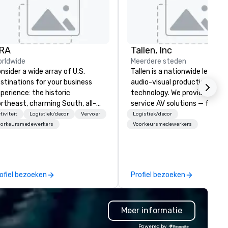
RA
Tallen, Inc
rldwide
Meerdere steden
nsider a wide array of U.S.
Tallen is a nationwide leader i
stinations for your business
audio-visual production and 
perience: the historic
technology. We provide full-
rtheast, charming South, all-
service AV solutions — from
erican Midwest, or picturesque
creative design and state-of
tiviteit
Logistiek/decor
Vervoer
Logistiek/decor
st. In PRA, you have an expert
the-art equipment to expert
oorkeursmedewerkers
Voorkeursmedewerkers
rtner to collaborate with you,
technical support — for
ywhere your program takes
conferences, meetings, and l
u, to craft extraordinary
events of all sizes. With a
ents for you and your
dedicated team and a coast
ofiel bezoeken
Profiel bezoeken
rticipants.
coast network, we deliver
consistent, high-quality
experiences while helping cli
Meer informatie
save time and costs. Trusted
top organizations across all
Powered by