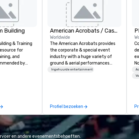
 Building
American Acrobats / Castle Productions
P
Worldwide
Wo
lding & Training
The American Acrobats provides
Co
resource for
the corporate & special event
de
aining, and
industry with a huge variety of
ex
ommended by
ground & aerial performances
No
rporate groups
using elite professional
Am
Ingehuurde entertainment
Ac
rica, our 80+
performers. We also do trade
We
V
ilable anywhere,
shows & private events as well.
pa
sized group.
an
yo
ev
Profiel bezoeken
Pr
pa
vervoer en andere evenementsbehoeften.