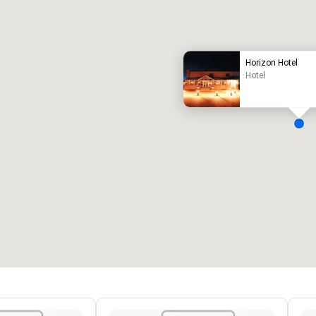
uxe-hotel
Horizon Hotel
Hotel
ergaderzalen
:
Kamers
:
7
220
otale vergaderruimte
:
Grootste zaal
:
2.000 ft²
4.100 ft²
Locatie selecteren