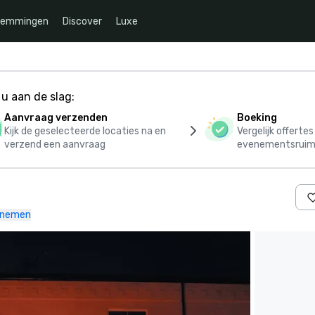
temmingen
Discover
Luxe
u aan de slag:
Aanvraag verzenden
Boeking
Kijk de geselecteerde locaties na en
Vergelijk offerte
verzend een aanvraag
evenementsruim
pnemen