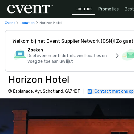
Locaties
Promoties
Bes
Cvent
Locaties
Horizon Hotel
Welkom bij het Cvent Supplier Network (CSN)! Zo gaat 
Zoeken
Deel evenementsdetails, vind locaties en
voeg ze toe aan uw lijst
Horizon Hotel
Esplanade, Ayr, Schotland, KA7 1DT
|
Contact met ons o