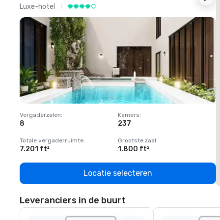
Luxe-hotel
L
Vergaderzalen
:
Kamers
:
V
8
237
1
Totale vergaderruimte
:
Grootste zaal
:
T
7.201 ft²
1.800 ft²
1
Locatie selecteren
Leveranciers in de buurt