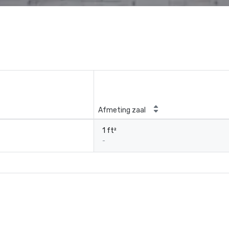
Afmeting zaal
1 ft²
-