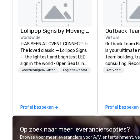
Lollipop Signs by Moving Products
Outback Team
Worldwide
Virtual
✨AS SEEN AT CVENT CONNECT! ✨
Outback Team Bui
The loved classic — Lollipop Signs
is your ultimate 
— the lightest and brightest LED
team building, tr
sign in the world • Open Seats in
consulting. Rec
Dark Auditoriums • Brand
over 30,000+ co
Voorzieningen/Giften
Logistiek/decor
Activiteit
Recognition • VIP Seating • Direct
across North Ame
Guests & Manage Traffic Flow •
solutions are ava
Brighten up your event with
anytime, for any 
Lollipop Signs! Complimentary
catalogue with your branding –
Profiel bezoeken
Profiel bezoeken
Connect with us today for more
information, or send us your logo
and we will create an interactive
Op zoek naar meer leveranciersopties?
presentation highlighting your
brand.
Browse voor meer leveranciers voor A/V, entertainment, 