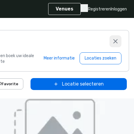
Venues
Registreren
Inloggen
s en boek uw ideale
Meer informatie
Locaties zoeken
te
Locatie selecteren
Favorite