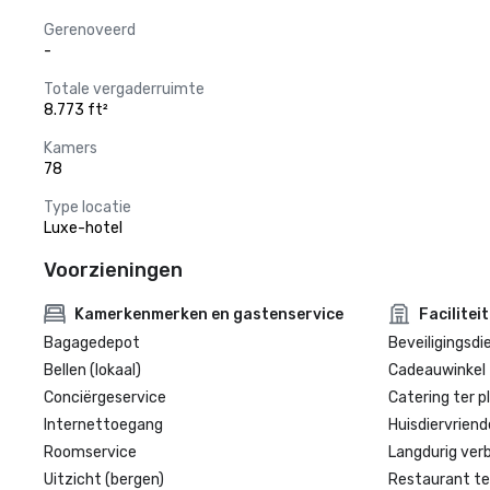
Gerenoveerd
-
Totale vergaderruimte
8.773 ft²
Kamers
78
Type locatie
Luxe-hotel
Voorzieningen
Kamerkenmerken en gastenservice
Facilitei
Bagagedepot
Beveiligingsdi
Bellen (lokaal)
Cadeauwinkel 
Conciërgeservice
Catering ter p
Internettoegang
Huisdiervriende
Roomservice
Langdurig verbl
Uitzicht (bergen)
Restaurant te