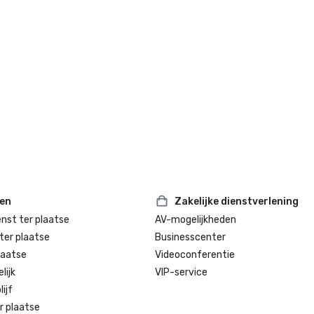
ten
Zakelijke dienstverlening
enst ter plaatse
AV-mogelijkheden
ter plaatse
Businesscenter
laatse
Videoconferentie
lijk
VIP-service
ijf
r plaatse