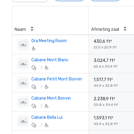
Naam
Afmeting zaal
Ora Meeting Room
430,6 ft²
21,0 x 20,9 ft²
Cabane Mont Blanc
3.024,7 ft²
65,6 x 39,4 ft²
|
Cabane Petit Mont Bonvin
1.517,7 ft²
45,9 x 32,8 ft²
|
Cabane Mont Bonvin
2.238,9 ft²
55,8 x 39,4 ft²
|
Cabane Bella Lui
1.593,1 ft²
45,9 x 32,8 ft²
|