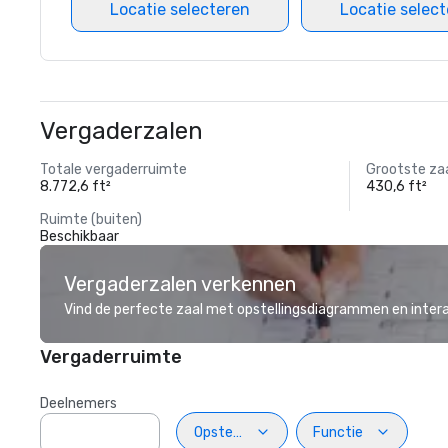
Locatie selecteren
Locatie selec
Vergaderzalen
Totale vergaderruimte
Grootste za
8.772,6 ft²
430,6 ft²
Ruimte (buiten)
Beschikbaar
Vergaderzalen verkennen
Vind de perfecte zaal met opstellingsdiagrammen en inter
Vergaderruimte
Deelnemers
Opstelling
Functie