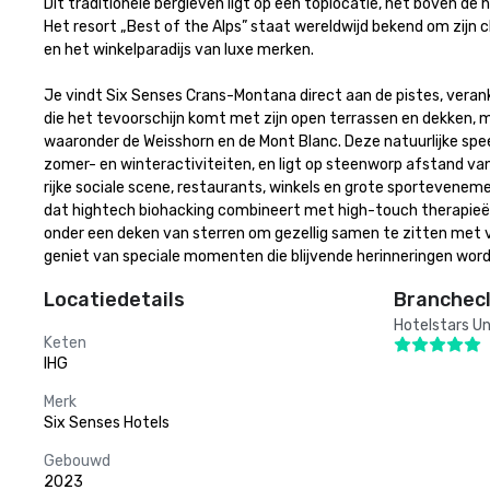
Dit traditionele bergleven ligt op een toplocatie, net boven de
Het resort „Best of the Alps” staat wereldwijd bekend om zijn c
en het winkelparadijs van luxe merken.

Je vindt Six Senses Crans-Montana direct aan de pistes, veranke
die het tevoorschijn komt met zijn open terrassen en dekken, met
waaronder de Weisshorn en de Mont Blanc. Deze natuurlijke spee
zomer- en winteractiviteiten, en ligt op steenworp afstand van
rijke sociale scene, restaurants, winkels en grote sporteveneme
dat hightech biohacking combineert met high-touch therapieën.
onder een deken van sterren om gezellig samen te zitten met vr
geniet van speciale momenten die blijvende herinneringen word
Locatiedetails
Branchecl
Hotelstars Un
Keten
IHG
Merk
Six Senses Hotels
Gebouwd
2023