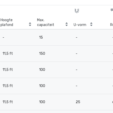
Hoogte
Max.
plafond
capaciteit
U-vorm
R
-
15
-
11,5 ft
150
-
11,5 ft
100
-
11,5 ft
100
-
11,5 ft
100
25