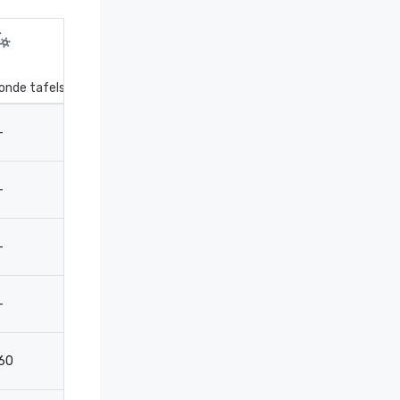
onde tafels
Receptie
Theater
Kla
-
-
-
-
-
-
-
-
-
-
-
-
-
-
-
-
60
70
70
7