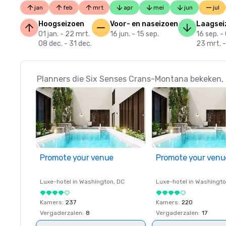
jan
feb
mrt
apr
mei
jun
jul
Hoogseizoen
Voor- en naseizoen
Laagsei
01 jan. - 22 mrt.
16 jun. - 15 sep.
16 sep. -
08 dec. - 31 dec.
23 mrt. -
Planners die Six Senses Crans-Montana bekeken, 
Promote your venue
Promote your venu
Luxe-hotel in
Washington
, DC
Luxe-hotel in
Washingt
Kamers
:
237
Kamers
:
220
Vergaderzalen
:
8
Vergaderzalen
:
17