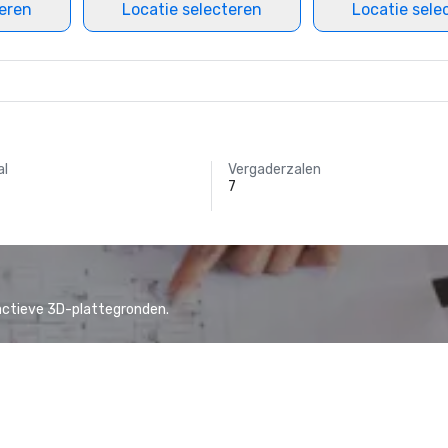
teren
Locatie selecteren
Locatie sele
al
Vergaderzalen
7
actieve 3D-plattegronden.