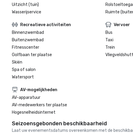
Uitzicht (tuin)
Rolstoeltoegan
Wasserijservice
Ruimte (buite
Recreatieve activiteiten
Vervoer
Binnenzwembad
Bus
Buitenzwembad
Taxi
Fitnesscenter
Trein
Golfbaan ter plaatse
Vliegveldshutt
Skiën
Spa of salon
Watersport
AV-mogelijkheden
AV-apparatuur
AV-medewerkers ter plaatse
Hogesnelheidsinternet
Seizoensgebonden beschikbaarheid
Laat uw evenementsdatums overeenkomen met de beschikbaarheid