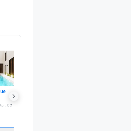
nue
Promote your venue
ton
, DC
Luxe-hotel in
Washington
, DC
Kamers
:
237
Vergaderzalen
:
8