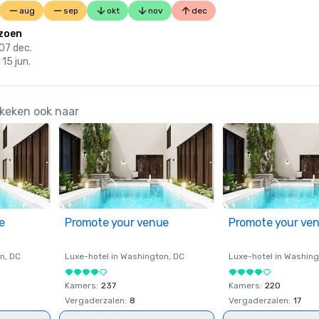
aug
sep
okt
nov
dec
zoen
 07 dec.
 15 jun.
keken ook naar
e
Promote your venue
Promote your ve
on
, DC
Luxe-hotel in
Washington
, DC
Luxe-hotel in
Washing
Kamers
:
237
Kamers
:
220
Vergaderzalen
:
8
Vergaderzalen
:
17