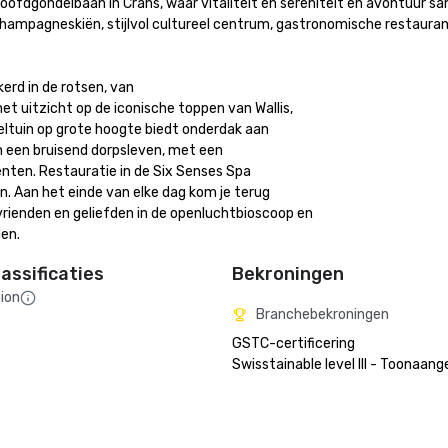
 hoofdgondelbaan in Crans, waar vitaliteit en sereniteit en avontuur 
hampagneskiën, stijlvol cultureel centrum, gastronomische restaurants
rd in de rotsen, van

 uitzicht op de iconische toppen van Wallis,

ltuin op grote hoogte biedt onderdak aan

 een bruisend dorpsleven, met een

nten. Restauratie in de Six Senses Spa

 Aan het einde van elke dag kom je terug

ienden en geliefden in de openluchtbioscoop en

en.
assificaties
Bekroningen
ion
Branchebekroningen
GSTC-certificering 
