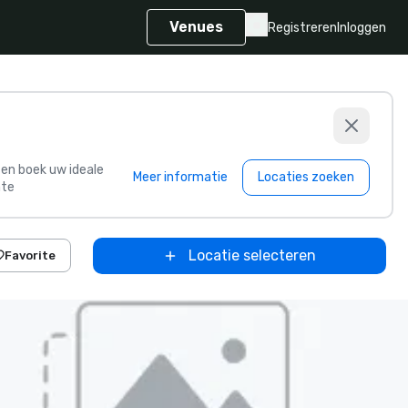
Venues
Registreren
Inloggen
s en boek uw ideale
Meer informatie
Locaties zoeken
te
Locatie selecteren
Favorite