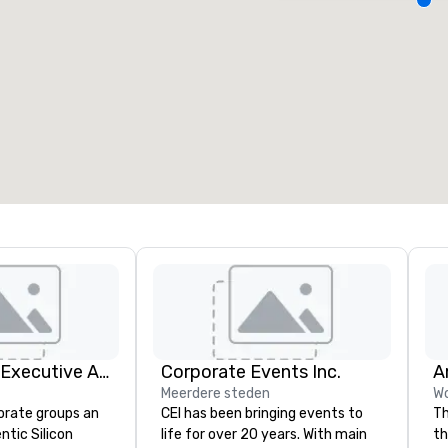
ergaderzalen
:
Kamers
:
7
220
otale vergaderruimte
:
Grootste zaal
:
2.000 ft²
4.100 ft²
Locatie selecteren
Silicon Valley Executive Academy
Corporate Events Inc.
Meerdere steden
Wo
orate groups an
CEI has been bringing events to
Th
ntic Silicon
life for over 20 years. With main
th