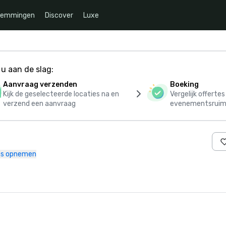
temmingen
Discover
Luxe
u aan de slag:
Aanvraag verzenden
Boeking
Kijk de geselecteerde locaties na en
Vergelijk offerte
verzend een aanvraag
evenementsruim
ns opnemen