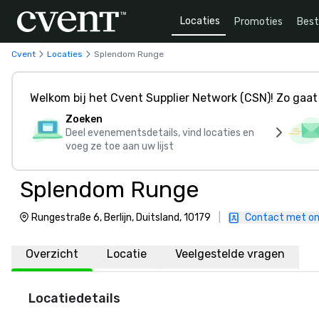
Locaties
Promoties
Bes
Cvent
Locaties
Splendom Runge
Welkom bij het Cvent Supplier Network (CSN)! Zo gaat 
Zoeken
Deel evenementsdetails, vind locaties en
voeg ze toe aan uw lijst
Splendom Runge
Rungestraße 6, Berlijn, Duitsland, 10179
|
Contact met o
Overzicht
Locatie
Veelgestelde vragen
Locatiedetails