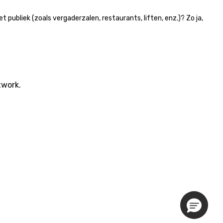
ubliek (zoals vergaderzalen, restaurants, liften, enz.)? Zo ja,
twork.