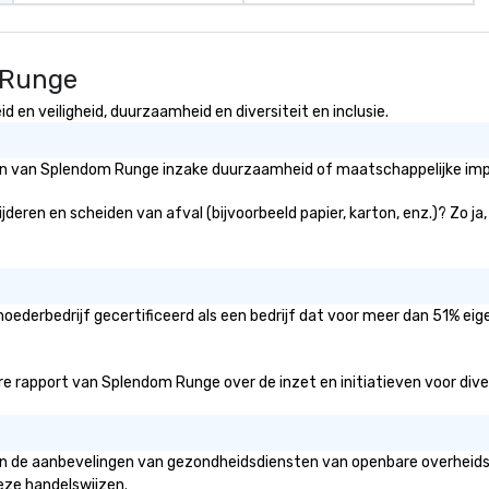
 Runge
en veiligheid, duurzaamheid en diversiteit en inclusie.
eën van Splendom Runge inzake duurzaamheid of maatschappelijke impa
deren en scheiden van afval (bijvoorbeeld papier, karton, enz.)? Zo ja
ederbedrijf gecertificeerd als een bedrijf dat voor meer dan 51% eig
 rapport van Splendom Runge over de inzet en initiatieven voor diversi
an de aanbevelingen van gezondheidsdiensten van openbare overheidsi
eze handelswijzen.