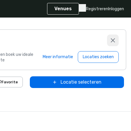
Venues
Registreren
Inloggen
s en boek uw ideale
Meer informatie
Locaties zoeken
te
Locatie selecteren
Favorite