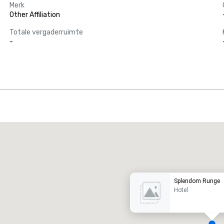
Merk
Other Affiliation
Totale vergaderruimte
-
Promote your venue
uxe-hotel
Splendom Runge
Hotel