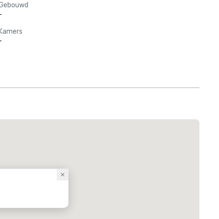
Gebouwd
-
Kamers
-