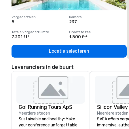
Vergaderzalen
:
Kamers
:
V
8
237
1
Totale vergaderruimte
:
Grootste zaal
:
T
7.201 ft²
1.800 ft²
1
Locatie selecteren
Leveranciers in de buurt
Go! Running Tours ApS
Meerdere steden
Meerdere steden
Sustainable and healthy: Make
SVEA offers corp
your conference unforgettable
immersive, authe