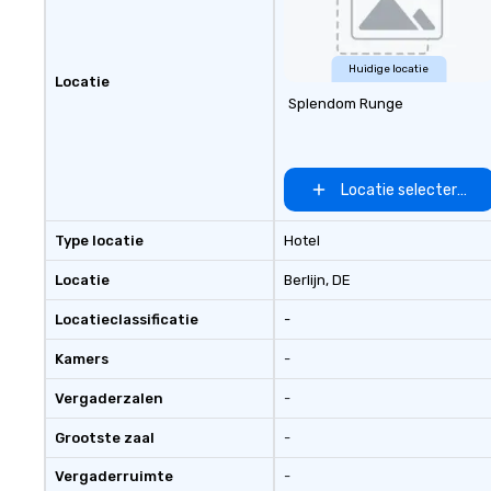
seniority, and obj
Huidige locatie
Locatie
Splendom Runge
Locatie selecteren
Type locatie
Hotel
Locatie
Berlijn
, DE
Locatieclassificatie
-
Kamers
-
Vergaderzalen
-
Grootste zaal
-
Vergaderruimte
-