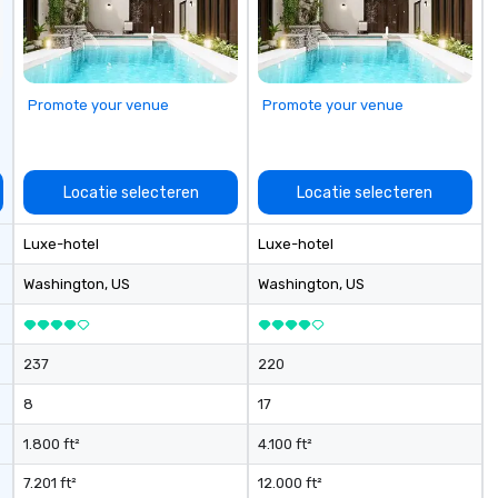
ectives.
Promote your venue
Promote your venue
Locatie selecteren
Locatie selecteren
Luxe-hotel
Luxe-hotel
Washington
, US
Washington
, US
237
220
8
17
1.800 ft²
4.100 ft²
7.201 ft²
12.000 ft²