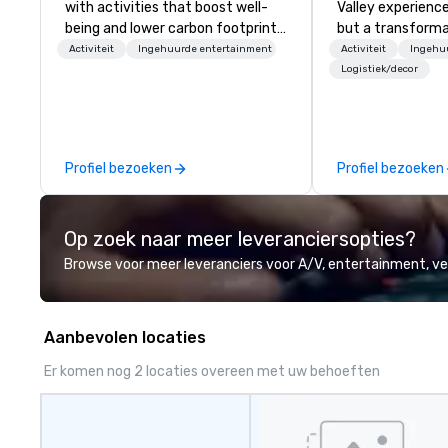
with activities that boost well-
Valley experience
being and lower carbon footprints.
but a transforma
Explore the world on the run with
and facilitate c
Activiteit
Ingehuurde entertainment
Activiteit
Ingehu
expert local running guides.
innovation tours,
Logistiek/decor
sessions, innova
leadership intens
the-scenes tech
experiences for v
Profiel bezoeken
Profiel bezoeken
delegations, ince
corporate offsit
group wants to thi
Op zoek naar meer leveranciersopties?
Valley founder, e
mindsets driving 
Browse voor meer leveranciers voor A/V, entertainment, 
fastest-growing
walk away with a
innovation playb
Aanbevolen locaties
delivers program
memorable, subs
Er komen nog 2 locaties overeen met uw behoeften
uniquely rooted in
for groups of 10–
customizable by 