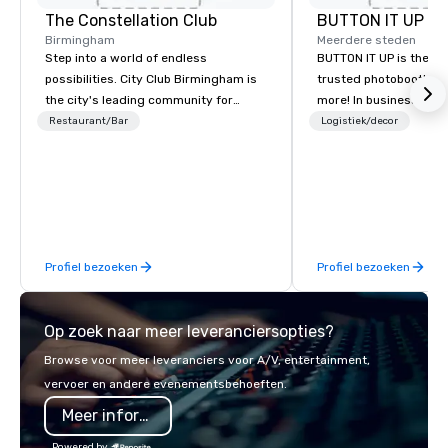
The Constellation Club
BUTTON IT UP
Birmingham
Meerdere steden
Step into a world of endless
BUTTON IT UP is the S
possibilities. City Club Birmingham is
trusted photobooth pro
the city's leading community for
more! In business for 35+ years, we
purpose and connection in the heart
have the largest varie
Restaurant/Bar
Logistiek/decor
of the downtown business district. At
photo/video booths a
31 floors in the sky, Members and
activations to make s
guests embark on culinary
make memories last a l
adventures, experience next-level
networking, host elevated meetings
and events, and engage in lively
Profiel bezoeken
Profiel bezoeken
socials while overlooking breathtaking
city views.
Op zoek naar meer leveranciersopties?
Browse voor meer leveranciers voor A/V, entertainment,
vervoer en andere evenementsbehoeften.
Meer informatie
Powered by