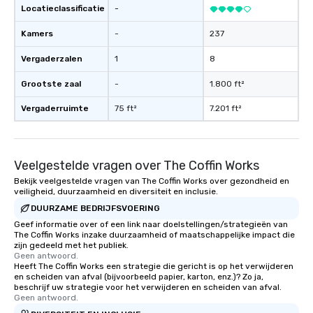
Locatieclassificatie
-
Kamers
-
237
Vergaderzalen
1
8
Grootste zaal
-
1.800 ft²
Vergaderruimte
75 ft²
7.201 ft²
Veelgestelde vragen over The Coffin Works
Bekijk veelgestelde vragen van The Coffin Works over gezondheid en
veiligheid, duurzaamheid en diversiteit en inclusie.
DUURZAME BEDRIJFSVOERING
Geef informatie over of een link naar doelstellingen/strategieën van
The Coffin Works inzake duurzaamheid of maatschappelijke impact die
zijn gedeeld met het publiek.
Geen antwoord.
Heeft The Coffin Works een strategie die gericht is op het verwijderen
en scheiden van afval (bijvoorbeeld papier, karton, enz.)? Zo ja,
beschrijf uw strategie voor het verwijderen en scheiden van afval.
Geen antwoord.