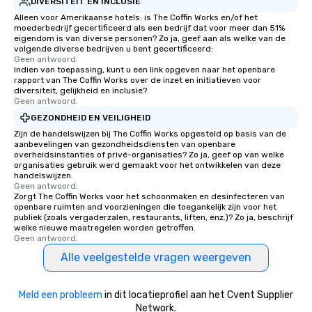
DIVERSITEIT EN INCLUSIE
Alleen voor Amerikaanse hotels: is The Coffin Works en/of het
moederbedrijf gecertificeerd als een bedrijf dat voor meer dan 51%
eigendom is van diverse personen? Zo ja, geef aan als welke van de
volgende diverse bedrijven u bent gecertificeerd:
Geen antwoord.
Indien van toepassing, kunt u een link opgeven naar het openbare
rapport van The Coffin Works over de inzet en initiatieven voor
diversiteit, gelijkheid en inclusie?
Geen antwoord.
GEZONDHEID EN VEILIGHEID
Zijn de handelswijzen bij The Coffin Works opgesteld op basis van de
aanbevelingen van gezondheidsdiensten van openbare
overheidsinstanties of privé-organisaties? Zo ja, geef op van welke
organisaties gebruik werd gemaakt voor het ontwikkelen van deze
handelswijzen.
Geen antwoord.
Zorgt The Coffin Works voor het schoonmaken en desinfecteren van
openbare ruimten and voorzieningen die toegankelijk zijn voor het
publiek (zoals vergaderzalen, restaurants, liften, enz.)? Zo ja, beschrijf
welke nieuwe maatregelen worden getroffen.
Geen antwoord.
Alle veelgestelde vragen weergeven
Meld een probleem
in dit locatieprofiel aan het Cvent Supplier
Network.