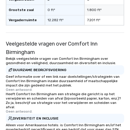
Grootste zaal
0 ft²
1.800 ft²
Vergaderruimte
12.282 ft²
7.201 ft²
Veelgestelde vragen over Comfort Inn
Birmingham
Bekijk veelgestelde vragen van Comfort Inn Birmingham over
gezondheid en veiligheid, duurzaamheid en diversiteit en inclusie.
DUURZAME BEDRIJFSVOERING
Geef informatie over of een link naar doelstellingen/strategieën van
Comfort Inn Birmingham inzake duurzaamheid of maatschappelijke
impact die zijn gedeeld met het publiek.
Geen antwoord.
Heeft Comfort Inn Birmingham een strategie die gericht is op het
verwijderen en scheiden van afval (bijvoorbeeld papier, karton, enz.)?
Zo ja, beschrijf uw strategie voor het verwijderen en scheiden van
afval.
Geen antwoord.
DIVERSITEIT EN INCLUSIE
Alleen voor Amerikaanse hotels: is Comfort Inn Birmingham en/of het
moederbedrijf gecertificeerd als een bedrijf dat voor meer dan 51%