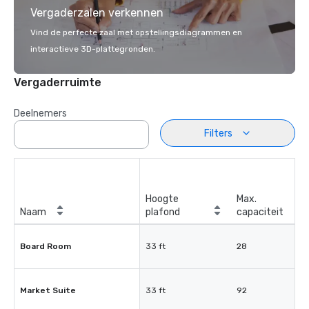
Vergaderzalen verkennen
Vind de perfecte zaal met opstellingsdiagrammen en
interactieve 3D-plattegronden.
Vergaderruimte
Deelnemers
Filters
Hoogte
Max.
Naam
plafond
capaciteit
Board Room
33 ft
28
Market Suite
33 ft
92