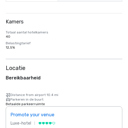
Kamers
Totaal aantal hotelkamers
40
Belastingtarief
12,5%
Locatie
Bereikbaarheid
Distance from airport 10.4 mi
Parkeren in de buurt
Betaalde parkeerruimte
Promote your venue
Prom
Luxe-hotel
Luxe-