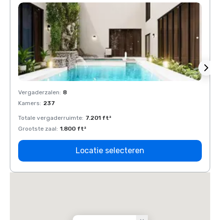
Vergaderzalen
:
8
Verga
Kamers
:
237
Kamer
Totale vergaderruimte
:
7.201 ft²
Total
Grootste zaal
:
1.800 ft²
Groots
Locatie selecteren