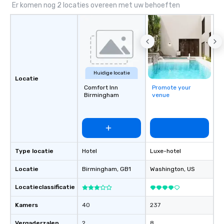
Er komen nog 2 locaties overeen met uw behoeften
Huidige locatie
Locatie
Comfort Inn
Promote your
Birmingham
venue
Type locatie
Hotel
Luxe-hotel
Locatie
Birmingham
, GB1
Washington
, US
Locatieclassificatie
Kamers
40
237
Vergaderzalen
2
8