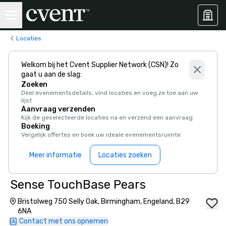
Locaties
Welkom bij het Cvent Supplier Network (CSN)! Zo
gaat u aan de slag:
Zoeken
Deel evenementsdetails, vind locaties en voeg ze toe aan uw
lijst
Aanvraag verzenden
Kijk de geselecteerde locaties na en verzend een aanvraag
Boeking
Vergelijk offertes en boek uw ideale evenementsruimte
Meer informatie
Locaties zoeken
Sense TouchBase Pears
Bristolweg 750 Selly Oak, Birmingham, Engeland, B29
6NA
Contact met ons opnemen