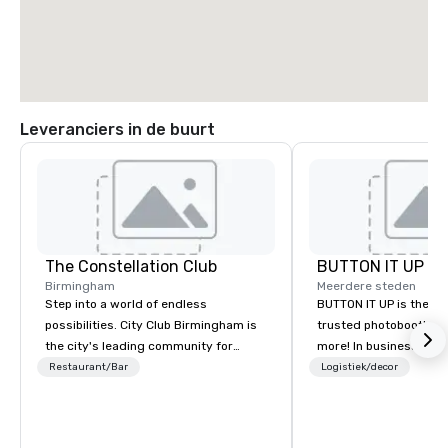
Leveranciers in de buurt
The Constellation Club
BUTTON IT UP
Birmingham
Meerdere steden
Step into a world of endless
BUTTON IT UP is the S
possibilities. City Club Birmingham is
trusted photobooth pro
the city's leading community for
more! In business for 35+ years, we
purpose and connection in the heart
have the largest varie
Restaurant/Bar
Logistiek/decor
of the downtown business district. At
photo/video booths a
31 floors in the sky, Members and
activations to make s
guests embark on culinary
make memories last a l