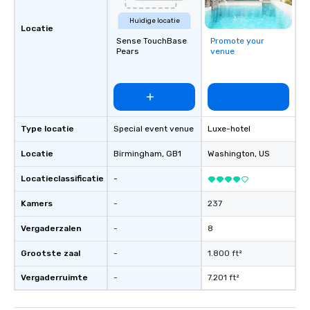
Huidige locatie
Locatie
Sense TouchBase
Promote your
Pears
venue
Type locatie
Special event venue
Luxe-hotel
Locatie
Birmingham
, GB1
Washington
, US
Locatieclassificatie
-
Kamers
-
237
Vergaderzalen
-
8
Grootste zaal
-
1.800 ft²
Vergaderruimte
-
7.201 ft²