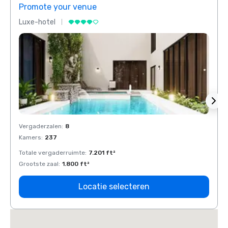
Promote your venue
Prom
Luxe-hotel
Luxe-
Vergaderzalen
:
8
Verga
Kamers
:
237
Kamer
Totale vergaderruimte
:
7.201 ft²
Total
Grootste zaal
:
1.800 ft²
Groots
Locatie selecteren