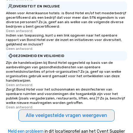
DIVERSITEIT EN INCLUSIE
Alleen voor Amerikaanse hotels: is Bond Hotel en/of het moederbedrijf
gecertificeerd als een bedrijf dat voor meer dan 51% eigendom is van
diverse personen? Zo ja, geef aan als welke van de volgende diverse
bedrijven u bent gecertificeerd:
Geen antwoord.
Indien van toepassing, kunt u een link opgeven naar het openbare
rapport van Bond Hotel over de inzet en initiatieven voor diversiteit,
gelijkheid en inclusie?
Geen antwoord.
GEZONDHEID EN VEILIGHEID
Zijn de handelswijzen bij Bond Hotel opgesteld op basis van de
aanbevelingen van gezondheidsdiensten van openbare
overheidsinstanties of privé-organisaties? Zo ja, geef op van welke
organisaties gebruik werd gemaakt voor het ontwikkelen van deze
handelswijzen.
Geen antwoord.
Zorgt Bond Hotel voor het schoonmaken en desinfecteren van
openbare ruimten and voorzieningen die toegankelijk zijn voor het
publiek (zoals vergaderzalen, restaurants, liften, enz.)? Zo ja, beschrijf
welke nieuwe maatregelen worden getroffen.
Geen antwoord.
Alle veelgestelde vragen weergeven
Meld een probleem
in dit locatieprofiel aan het Cvent Supplier