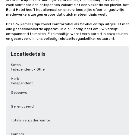
verstandelijke, verstandelijke en lichamelijke beperking. Of u nu op 
zoek bent naar een ontspannen vakantie of een vakantie vol plezier, het 
Bond Hotel heeft het allemaal en onze vriendelijke sfeer en gastvrije 
medewerkers zorgen ervoor dat u zich meteen thuis voelt.

Onze 62 kamers zijn zowel comfortabel als flexibel en zijn uitgerust met 
alle gespecialiseerde apparatuur die u nodig hebt om uw verblijf 
ontspannend te maken. Elke maaltijd wordt vers bereid in onze keuken 
en geserveerd in ons volledig rolstoeltoegankelijke restaurant.
Locatiedetails
Keten
Independent / Other
Merk
Independent
Gebouwd
-
Gerenoveerd
-
Totale vergaderruimte
-
Kamers