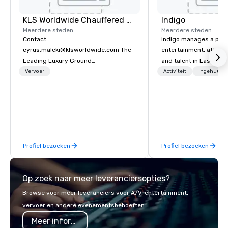
KLS Worldwide Chauffered Services
Indigo
Meerdere steden
Meerdere steden
Contact:
Indigo manages a portfo
cyrus.maleki@klsworldwide.com The
entertainment, attract
Leading Luxury Ground
and talent in Las Vega
Transportation company since 1998
and Atlantic City. We sp
Vervoer
Activiteit
Ingehuurde
business to business r
sales. Our friendly tea
you and your clients d
exceptional experiences
a third party; we work 
Producers to provide b
Profiel bezoeken
Profiel bezoeken
direct line of communi
unparalleled customer
Op zoek naar meer leveranciersopties?
Browse voor meer leveranciers voor A/V, entertainment,
vervoer en andere evenementsbehoeften.
Meer informatie