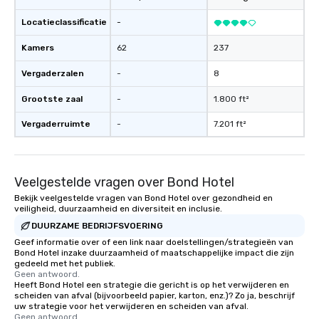
Locatieclassificatie
-
Kamers
62
237
Vergaderzalen
-
8
Grootste zaal
-
1.800 ft²
Vergaderruimte
-
7.201 ft²
Veelgestelde vragen over Bond Hotel
Bekijk veelgestelde vragen van Bond Hotel over gezondheid en
veiligheid, duurzaamheid en diversiteit en inclusie.
DUURZAME BEDRIJFSVOERING
Geef informatie over of een link naar doelstellingen/strategieën van
Bond Hotel inzake duurzaamheid of maatschappelijke impact die zijn
gedeeld met het publiek.
Geen antwoord.
Heeft Bond Hotel een strategie die gericht is op het verwijderen en
scheiden van afval (bijvoorbeeld papier, karton, enz.)? Zo ja, beschrijf
uw strategie voor het verwijderen en scheiden van afval.
Geen antwoord.