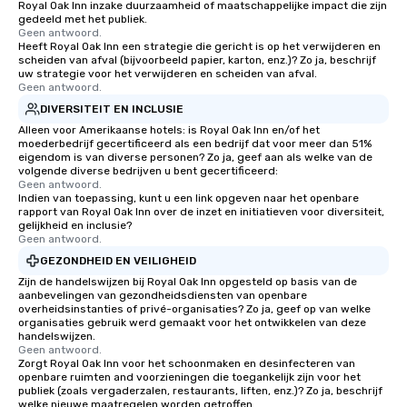
Royal Oak Inn inzake duurzaamheid of maatschappelijke impact die zijn
attendees to connect quickly —
events. By leveraging 
gedeeld met het publiek.
especially those, for virtual events, at
learning, and advance
Geen antwoord.
Heeft Royal Oak Inn een strategie die gericht is op het verwijderen en
different locations! These quick
analytics, drvn provide
scheiden van afval (bijvoorbeeld papier, karton, enz.)? Zo ja, beschrijf
connections create a friendly,
secure transportation
uw strategie voor het verwijderen en scheiden van afval.
collaborative environment and boost
on-demand service m
Geen antwoord.
communication beyond the event
Moveo’s precision, unif
DIVERSITEIT EN INCLUSIE
itself.
streamlined logistic
Alleen voor Amerikaanse hotels: is Royal Oak Inn en/of het
moederbedrijf gecertificeerd als een bedrijf dat voor meer dan 51%
elevate drvn as a leade
eigendom is van diverse personen? Zo ja, geef aan als welke van de
transportation industry. O
volgende diverse bedrijven u bent gecertificeerd:
Commitment: At drvn, 
Geen antwoord.
Indien van toepassing, kunt u een link opgeven naar het openbare
commitment to both b
rapport van Royal Oak Inn over de inzet en initiatieven voor diversiteit,
passengers is built on
gelijkheid en inclusie?
Geen antwoord.
seamless, efficient, an
transportation solutio
GEZONDHEID EN VEILIGHEID
requirements of any si
Zijn de handelswijzen bij Royal Oak Inn opgesteld op basis van de
aanbevelingen van gezondheidsdiensten van openbare
single transfers to la
overheidsinstanties of privé-organisaties? Zo ja, geef op van welke
events. For the booker, our platform
organisaties gebruik werd gemaakt voor het ontwikkelen van deze
offers unparalleled co
handelswijzen.
Geen antwoord.
flexibility. Bookers ca
Zorgt Royal Oak Inn voor het schoonmaken en desinfecteren van
aspects of transportat
openbare ruimten and voorzieningen die toegankelijk zijn voor het
publiek (zoals vergaderzalen, restaurants, liften, enz.)? Zo ja, beschrijf
rides to multiple larg
welke nieuwe maatregelen worden getroffen.