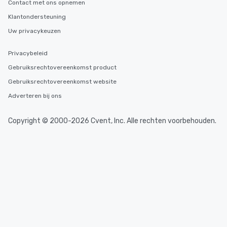
Contact met ons opnemen
delivers a white glove
Klantondersteuning
experience every time.
trained chauffeurs, co
Uw privacykeuzen
time updates and the a
customize every ride de
Privacybeleid
smooth, comfortable j
Gebruiksrechtovereenkomst product
it’s ensuring timely ar
Gebruiksrechtovereenkomst website
or adjusting for last-
passengers can rely o
Adverteren bij ons
live customer support,
employees, to promptl
Copyright © 2000-2026 Cvent, Inc. Alle rechten voorbehouden.
needs. By combining state-of-the-art
technology with dedic
drvn empowers booke
and administrators to e
manage everything fro
to massive global even
providing passengers 
secure, and comfortab
experience.