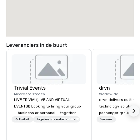
Leveranciers in de buurt
Trivial Events
drvn
Meerdere steden
Worldwide
LIVE TRIVIA! (LIVE AND VIRTUAL
drvn delivers cutting
EVENTS!) Looking to bring your group
technology solutions t
— business or personal — together
passenger ground tra
and have some fun? Or maybe there’s
logistics across more
Activiteit
Ingehuurde entertainment
Vervoer
a special occasion you’d like to
countries, 400 cities, 
celebrate in a unique way? Trivial
and 40 seaports, with t
Events offers live and virtual trivia
establish new markets