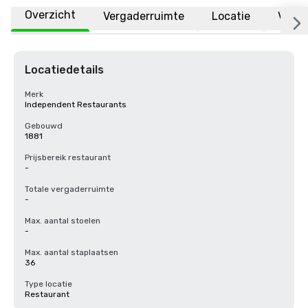
Overzicht
Vergaderruimte
Locatie
Veelg
Locatiedetails
Merk
Independent Restaurants
Gebouwd
1881
Prijsbereik restaurant
-
Totale vergaderruimte
-
Max. aantal stoelen
-
Max. aantal staplaatsen
36
Type locatie
Restaurant