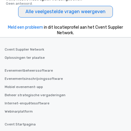
globally, through a liv
Geen antwoord.
system. This powerful 
Alle veelgestelde vragen weergeven
real-time scheduling 
of transportation logis
both global and local v
Meld een probleem
in dit locatieprofiel aan het Cvent Supplier
planners can oversee 
Network.
itineraries and project
simultaneously. With a
Cvent Supplier Network
assignment and easy 
uploads, our platform s
Oplossingen ter plaatse
process of scheduling
coordinating rides, ev
Evenementbeheerssoftware
complex events. Admin
Evenementsinschrijvingssoftware
Bookers can also set 
Mobiel evenement-app
permissions, granting 
of control to team me
Beheer strategische vergaderingen
secure and streamline
Internet-enquêtesoftware
for business travelers.
Webinarplatform
drvn offers custom int
fit seamlessly with you
systems, making man
Cvent Startpagina
and efficient. For the passenger, drvn