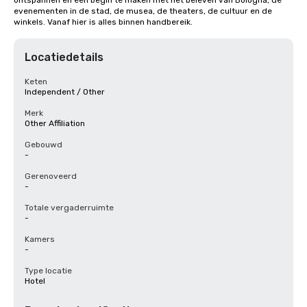
ontspannen en een begin te maken met het beleven van Bologna, de 
evenementen in de stad, de musea, de theaters, de cultuur en de 
winkels. Vanaf hier is alles binnen handbereik.
Locatiedetails
Keten
Independent / Other
Merk
Other Affiliation
Gebouwd
-
Gerenoveerd
-
Totale vergaderruimte
-
Kamers
-
Type locatie
Hotel