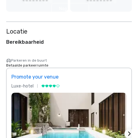
Nog 2
weergeven
Locatie
Bereikbaarheid
Parkeren in de buurt
Betaalde parkeerruimte
Promote your venue
Prom
Luxe-hotel
Luxe-