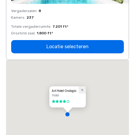
Vergaderzalen
:
8
Verga
Kamers
:
237
Kamer
Totale vergaderruimte
:
7.201 ft²
Total
Grootste zaal
:
1.800 ft²
Groots
Locatie selecteren
Art Hotel Orologio
Hotel
4 van 5