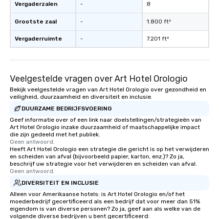
Vergaderzalen
-
8
Grootste zaal
-
1.800 ft²
Vergaderruimte
-
7.201 ft²
Veelgestelde vragen over Art Hotel Orologio
Bekijk veelgestelde vragen van Art Hotel Orologio over gezondheid en
veiligheid, duurzaamheid en diversiteit en inclusie.
DUURZAME BEDRIJFSVOERING
Geef informatie over of een link naar doelstellingen/strategieën van
Art Hotel Orologio inzake duurzaamheid of maatschappelijke impact
die zijn gedeeld met het publiek.
Geen antwoord.
Heeft Art Hotel Orologio een strategie die gericht is op het verwijderen
en scheiden van afval (bijvoorbeeld papier, karton, enz.)? Zo ja,
beschrijf uw strategie voor het verwijderen en scheiden van afval.
Geen antwoord.
DIVERSITEIT EN INCLUSIE
Alleen voor Amerikaanse hotels: is Art Hotel Orologio en/of het
moederbedrijf gecertificeerd als een bedrijf dat voor meer dan 51%
eigendom is van diverse personen? Zo ja, geef aan als welke van de
volgende diverse bedrijven u bent gecertificeerd: