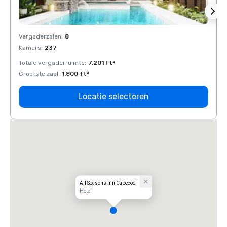
Vergaderzalen
:
8
Verga
Kamers
:
237
Kamer
Totale vergaderruimte
:
7.201 ft²
Total
Grootste zaal
:
1.800 ft²
Groots
Locatie selecteren
All Seasons Inn Capecod
Hotel