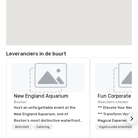
Leveranciers in de buurt
New England Aquarium
Fun Corporate M
Boston
Meerdere steden
Host an unforgettable event at the
*** Elevate Your Next 
New England Aquarium, one of
*** Transform Your Event into a
Boston’s most distinctive waterfront
Magical Experience with Fun
venues. Guests can dine among
Corporate Magic, a pr
Activiteit
Catering
Ingehuurde entertainme
penguins, sharks, and sea turtles,
entertainment company