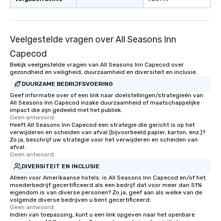
Magic—We Motivate and In
performances go bey
entertainment. We offe
Veelgestelde vragen over All Seasons Inn
team-building progra
motivational shows de
Capecod
trust, collaboration, a
Bekijk veelgestelde vragen van All Seasons Inn Capecod over
wonder among teams.
gezondheid en veiligheid, duurzaamheid en diversiteit en inclusie.
Illusionist Matias Let
DUURZAME BEDRIJFSVOERING
for his charisma, prof
Geef informatie over of een link naar doelstellingen/strategieën van
style—our workshops c
All Seasons Inn Capecod inzake duurzaamheid of maatschappelijke
impact die zijn gedeeld met het publiek.
with actionable insigh
Geen antwoord.
long after the applause. Whet
Heeft All Seasons Inn Capecod een strategie die gericht is op het
you're looking to reen
verwijderen en scheiden van afval (bijvoorbeeld papier, karton, enz.)?
Zo ja, beschrijf uw strategie voor het verwijderen en scheiden van
team, celebrate milest
afval.
offer something uniqu
Geen antwoord.
Magic delivers with ch
DIVERSITEIT EN INCLUSIE
and creativity. With a
Alleen voor Amerikaanse hotels: is All Seasons Inn Capecod en/of het
customized to your go
moederbedrijf gecertificeerd als een bedrijf dat voor meer dan 51%
eigendom is van diverse personen? Zo ja, geef aan als welke van de
will walk away inspired
volgende diverse bedrijven u bent gecertificeerd:
ready to create their 
Geen antwoord.
workplace. *** Let's create Magic
Indien van toepassing, kunt u een link opgeven naar het openbare