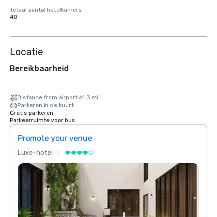
Totaal aantal hotelkamers
40
Locatie
Bereikbaarheid
Distance from airport 61.3 mi
Parkeren in de buurt
Gratis parkeren
Parkeerruimte voor bus
Promote your venue
Prom
Luxe-hotel
Luxe-