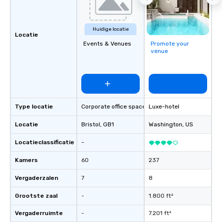
Huidige locatie
Locatie
Events & Venues
Promote your
venue
Type locatie
Corporate office space
Luxe-hotel
Locatie
Bristol
, GB1
Washington
, US
Locatieclassificatie
-
Kamers
60
237
Vergaderzalen
7
8
Grootste zaal
-
1.800 ft²
Vergaderruimte
-
7.201 ft²