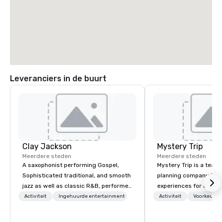
Leveranciers in de buurt
Clay Jackson
Mystery Trip
Meerdere steden
Meerdere steden
A saxophonist performing Gospel,
Mystery Trip is a team
Sophisticated traditional, and smooth
planning company that
jazz as well as classic R&B, performed
experiences for our cli
instrumentally on the tenor, alto, and
"mystery" is that none
Activiteit
Ingehuurde entertainment
Activiteit
Voorkeursm
soprano saxophone. I am able to
will know what they'll 
provide a large,’ LIVE’, musical
they experience it (don'