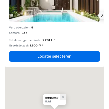
Vergaderzalen
:
8
Verga
Kamers
:
237
Kamer
Totale vergaderruimte
:
7.201 ft²
Total
Grootste zaal
:
1.800 ft²
Groots
Locatie selecteren
Hotel Seehof
Hotel