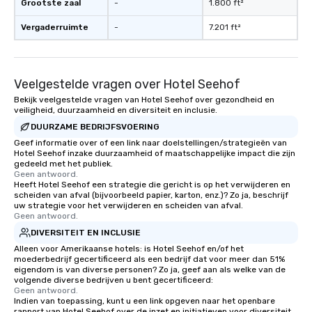
Grootste zaal
-
1.800 ft²
Vergaderruimte
-
7.201 ft²
Veelgestelde vragen over Hotel Seehof
Bekijk veelgestelde vragen van Hotel Seehof over gezondheid en
veiligheid, duurzaamheid en diversiteit en inclusie.
DUURZAME BEDRIJFSVOERING
Geef informatie over of een link naar doelstellingen/strategieën van
Hotel Seehof inzake duurzaamheid of maatschappelijke impact die zijn
gedeeld met het publiek.
Geen antwoord.
Heeft Hotel Seehof een strategie die gericht is op het verwijderen en
scheiden van afval (bijvoorbeeld papier, karton, enz.)? Zo ja, beschrijf
uw strategie voor het verwijderen en scheiden van afval.
Geen antwoord.
DIVERSITEIT EN INCLUSIE
Alleen voor Amerikaanse hotels: is Hotel Seehof en/of het
moederbedrijf gecertificeerd als een bedrijf dat voor meer dan 51%
eigendom is van diverse personen? Zo ja, geef aan als welke van de
volgende diverse bedrijven u bent gecertificeerd:
Geen antwoord.
Indien van toepassing, kunt u een link opgeven naar het openbare
rapport van Hotel Seehof over de inzet en initiatieven voor diversiteit,