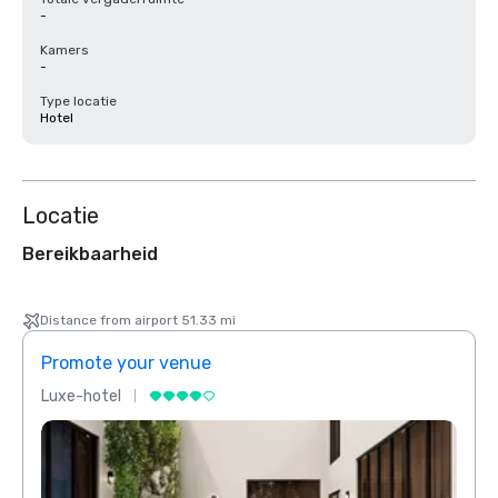
-
Kamers
-
Type locatie
Hotel
Locatie
Bereikbaarheid
Distance from airport 51.33 mi
Promote your venue
Prom
Luxe-hotel
Luxe-