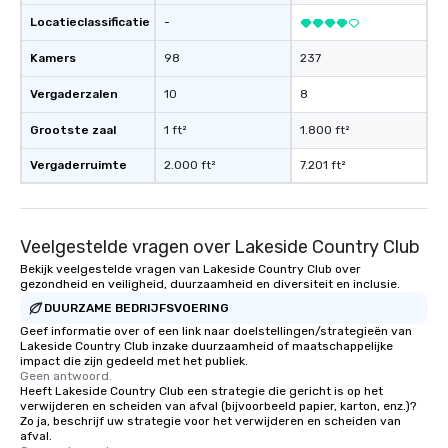
Locatieclassificatie
-
Kamers
98
237
Vergaderzalen
10
8
Grootste zaal
1 ft²
1.800 ft²
Vergaderruimte
2.000 ft²
7.201 ft²
Veelgestelde vragen over Lakeside Country Club
Bekijk veelgestelde vragen van Lakeside Country Club over
gezondheid en veiligheid, duurzaamheid en diversiteit en inclusie.
DUURZAME BEDRIJFSVOERING
Geef informatie over of een link naar doelstellingen/strategieën van
Lakeside Country Club inzake duurzaamheid of maatschappelijke
impact die zijn gedeeld met het publiek.
Geen antwoord.
Heeft Lakeside Country Club een strategie die gericht is op het
verwijderen en scheiden van afval (bijvoorbeeld papier, karton, enz.)?
Zo ja, beschrijf uw strategie voor het verwijderen en scheiden van
afval.