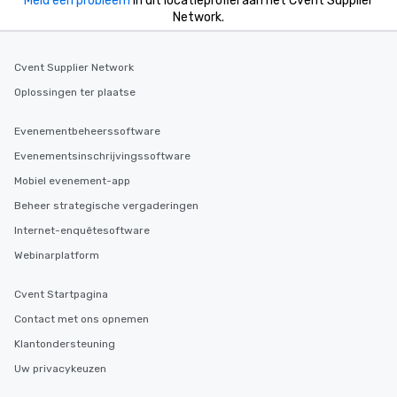
Meld een probleem
in dit locatieprofiel aan het Cvent Supplier
Network.
Cvent Supplier Network
Oplossingen ter plaatse
Evenementbeheerssoftware
Evenementsinschrijvingssoftware
Mobiel evenement-app
Beheer strategische vergaderingen
Internet-enquêtesoftware
Webinarplatform
Cvent Startpagina
Contact met ons opnemen
Klantondersteuning
Uw privacykeuzen