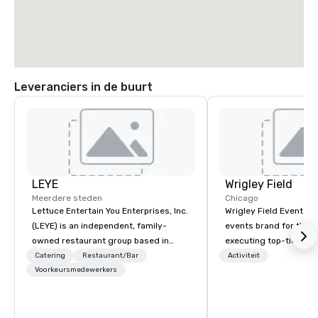
Leveranciers in de buurt
LEYE
Wrigley Field
Meerdere steden
Chicago
Lettuce Entertain You Enterprises, Inc.
Wrigley Field Events i
(LEYE) is an independent, family-
events brand for the 
owned restaurant group based in
executing top-tier ev
Chicago that owns, manages and
unique spaces through
Catering
Restaurant/Bar
Activiteit
licenses more than 130
Voorkeursmedewerkers
and surrounding camp
establishments in Illinois, Minnesota,
corporate galas to bal
Maryland, Nevada, California, Texas,
the Wrigley Field Even
Virginia and Washington D.C. We were
bring your vision to lif