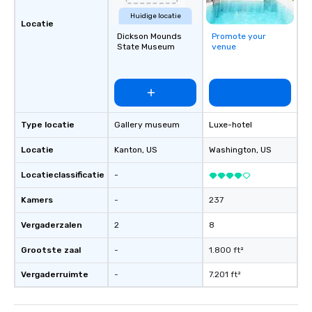
Huidige locatie
Locatie
Dickson Mounds
Promote your
State Museum
venue
Type locatie
Gallery museum
Luxe-hotel
Locatie
Kanton
, US
Washington
, US
Locatieclassificatie
-
Kamers
-
237
Vergaderzalen
2
8
Grootste zaal
-
1.800 ft²
Vergaderruimte
-
7.201 ft²