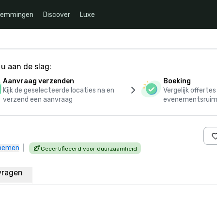
temmingen
Discover
Luxe
u aan de slag:
Aanvraag verzenden
Boeking
Kijk de geselecteerde locaties na en
Vergelijk offerte
verzend een aanvraag
evenementsruim
pnemen
|
Gecertificeerd voor duurzaamheid
vragen