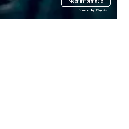
Meer informatie
lley founder, explore the
ndsets driving the world's
Powered by
stest-growing companies, or
lk away with a practical
novation playbook, SVEA
livers programming that is
morable, substantive, and
iquely rooted in the Valley. Ideal
r groups of 10–200. Fully
stomizable by industry,
niority, and objectives.