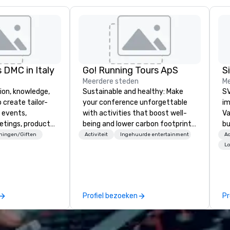
 DMC in Italy
Go! Running Tours ApS
Meerdere steden
Me
ion, knowledge,
Sustainable and healthy: Make
SV
 create tailor-
your conference unforgettable
im
 events,
with activities that boost well-
Va
etings, product
being and lower carbon footprints.
bu
ury travel
Explore the world on the run with
an
eningen/Giften
Activiteit
Ingehuurde entertainment
Ac
ur Clients. Based
expert local running guides.
in
Lo
e you to discover
se
 viewing our
le
attached, and to
th
ny further
ex
Profiel bezoeken
Pr
llaboration
de
co
gr