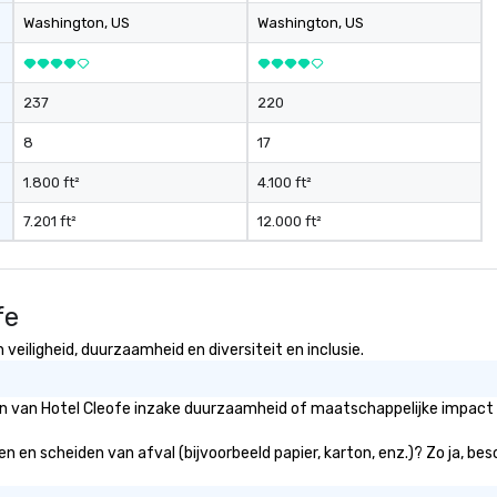
Washington
, US
Washington
, US
237
220
8
17
1.800 ft²
4.100 ft²
7.201 ft²
12.000 ft²
fe
veiligheid, duurzaamheid en diversiteit en inclusie.
ën van Hotel Cleofe inzake duurzaamheid of maatschappelijke impact d
en en scheiden van afval (bijvoorbeeld papier, karton, enz.)? Zo ja, be