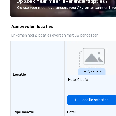
Op zoek naar meer leveranciersopties?
professional team of chauffeurs
and support staff; you will know
Browse voor meer leveranciers voor A/V, entertainment, 
quality when you travel with La
Costa Limousine.
Aanbevolen locaties
Er komen nog 2 locaties overeen met uw behoeften
Huidige locatie
Locatie
Hotel Cleofe
Locatie selecteren
Type locatie
Hotel