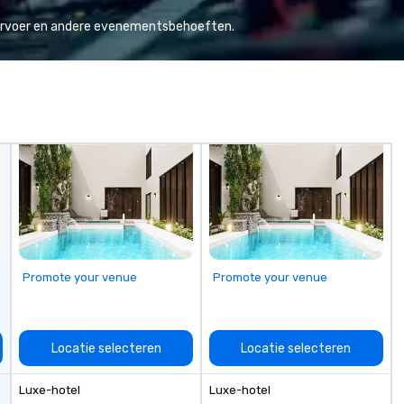
Va
mi
vervoer en andere evenementsbehoeften.
fa
wa
in
de
me
un
fo
cu
se
Promote your venue
Promote your venue
Locatie selecteren
Locatie selecteren
Luxe-hotel
Luxe-hotel