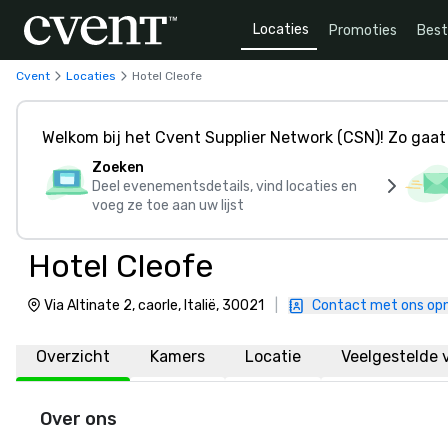
Locaties
Promoties
Bes
Cvent
Locaties
Hotel Cleofe
Welkom bij het Cvent Supplier Network (CSN)! Zo gaat 
Zoeken
Deel evenementsdetails, vind locaties en
voeg ze toe aan uw lijst
Hotel Cleofe
Via Altinate 2, caorle, Italië, 30021
|
Contact met ons o
Overzicht
Kamers
Locatie
Veelgestelde 
Over ons