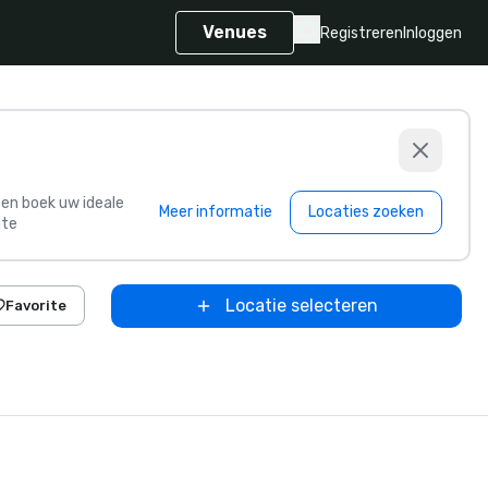
Venues
Registreren
Inloggen
s en boek uw ideale
Meer informatie
Locaties zoeken
te
Locatie selecteren
Favorite