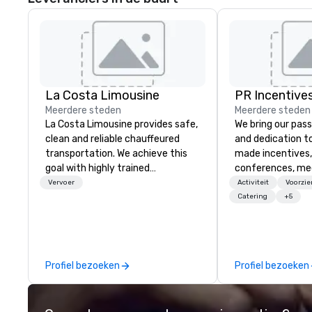
La Costa Limousine
PR Incentives
Meerdere steden
Meerdere steden
La Costa Limousine provides safe,
We bring our pass
clean and reliable chauffeured
and dedication to
transportation. We achieve this
made incentives,
goal with highly trained
conferences, me
chauffeurs, the newest vehicles
launches, and lux
Vervoer
Activiteit
Voorzi
available and a commitment to
experiences for o
Catering
+5
Five Star service. The difference
in Italy, we invit
between La Costa Limousine and
more about us by
other companies can be explained
Company Profile 
using one word – quality. From our
contact us for a
Profiel bezoeken
Profiel bezoeken
perfectly maintained fleet of late
information or co
model luxury vehicles to the
opportunities.
highly experienced and