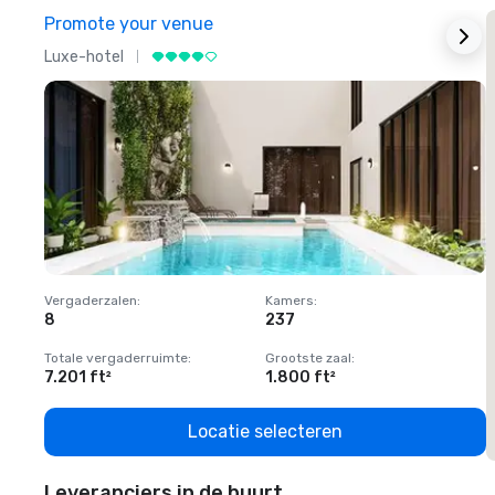
Promote your venue
Luxe-hotel
L
Vergaderzalen
:
Kamers
:
V
8
237
1
Totale vergaderruimte
:
Grootste zaal
:
T
7.201 ft²
1.800 ft²
1
Locatie selecteren
Leveranciers in de buurt