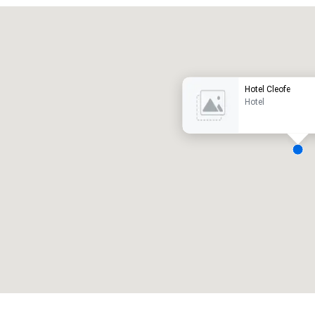
Promote your venue
uxe-hotel
Hotel Cleofe
Hotel
ergaderzalen
:
Kamers
:
7
220
otale vergaderruimte
:
Grootste zaal
:
2.000 ft²
4.100 ft²
Locatie selecteren