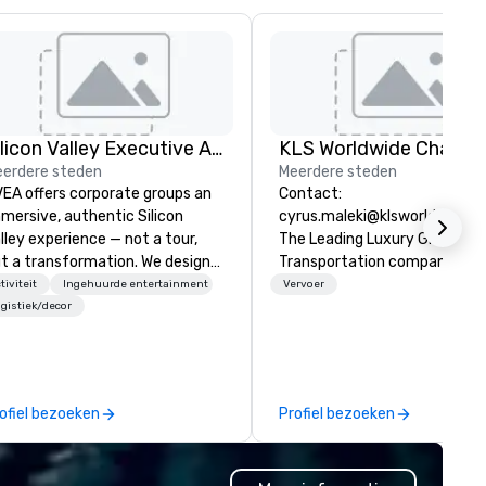
Silicon Valley Executive Academy
erdere steden
Meerdere steden
EA offers corporate groups an
Contact:
mersive, authentic Silicon
cyrus.maleki@klsworldwide.
lley experience — not a tour,
The Leading Luxury Ground
t a transformation. We design
Transportation company sin
d facilitate custom executive
1998
tiviteit
Ingehuurde entertainment
Vervoer
novation tours, learning
gistiek/decor
ssions, innovation workshops,
adership intensives, and behind-
e-scenes tech culture
periences for visiting
ofiel bezoeken
Profiel bezoeken
legations, incentive groups, and
rporate offsites. Whether your
oup wants to think like a Silicon