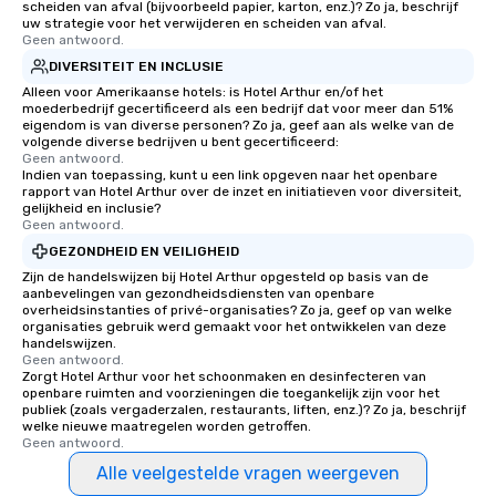
scheiden van afval (bijvoorbeeld papier, karton, enz.)? Zo ja, beschrijf
uw strategie voor het verwijderen en scheiden van afval.
Geen antwoord.
DIVERSITEIT EN INCLUSIE
Alleen voor Amerikaanse hotels: is Hotel Arthur en/of het
moederbedrijf gecertificeerd als een bedrijf dat voor meer dan 51%
eigendom is van diverse personen? Zo ja, geef aan als welke van de
volgende diverse bedrijven u bent gecertificeerd:
Geen antwoord.
Indien van toepassing, kunt u een link opgeven naar het openbare
rapport van Hotel Arthur over de inzet en initiatieven voor diversiteit,
gelijkheid en inclusie?
Geen antwoord.
GEZONDHEID EN VEILIGHEID
Zijn de handelswijzen bij Hotel Arthur opgesteld op basis van de
aanbevelingen van gezondheidsdiensten van openbare
overheidsinstanties of privé-organisaties? Zo ja, geef op van welke
organisaties gebruik werd gemaakt voor het ontwikkelen van deze
handelswijzen.
Geen antwoord.
Zorgt Hotel Arthur voor het schoonmaken en desinfecteren van
openbare ruimten and voorzieningen die toegankelijk zijn voor het
publiek (zoals vergaderzalen, restaurants, liften, enz.)? Zo ja, beschrijf
welke nieuwe maatregelen worden getroffen.
Geen antwoord.
Alle veelgestelde vragen weergeven