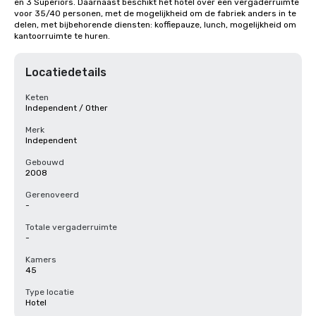
en 3 Superiors. Daarnaast beschikt het hotel over een vergaderruimte 
voor 35/40 personen, met de mogelijkheid om de fabriek anders in te 
delen, met bijbehorende diensten: koffiepauze, lunch, mogelijkheid om 
kantoorruimte te huren.
Locatiedetails
Keten
Independent / Other
Merk
Independent
Gebouwd
2008
Gerenoveerd
-
Totale vergaderruimte
-
Kamers
45
Type locatie
Hotel