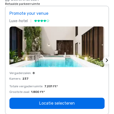
Betaalde parkeerruimte
Promote your venue
Prom
Luxe-hotel
Luxe-
Vergaderzalen
:
8
Verga
Kamers
:
237
Kamer
Totale vergaderruimte
:
7.201 ft²
Total
Grootste zaal
:
1.800 ft²
Groots
Locatie selecteren