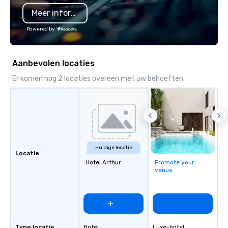
Meer informatie
Powered by
Aanbevolen locaties
Er komen nog 2 locaties overeen met uw behoeften
Huidige locatie
Locatie
Hotel Arthur
Promote your
venue
Type locatie
Hotel
Luxe-hotel