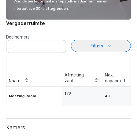
Vind de perfecte zaal met opstellingsdiagrammen en
interactieve 3D-plattegronden.
Vergaderruimte
Deelnemers
Filters
Afmeting
Max.
Naam
zaal
capaciteit
1 ft²
Meeting Room
40
-
Kamers