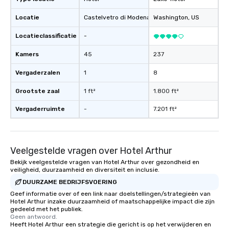
Locatie
Castelvetro di Modena
, IT
Washington
, US
Locatieclassificatie
-
Kamers
45
237
Vergaderzalen
1
8
Grootste zaal
1 ft²
1.800 ft²
Vergaderruimte
-
7.201 ft²
Veelgestelde vragen over Hotel Arthur
Bekijk veelgestelde vragen van Hotel Arthur over gezondheid en
veiligheid, duurzaamheid en diversiteit en inclusie.
DUURZAME BEDRIJFSVOERING
Geef informatie over of een link naar doelstellingen/strategieën van
Hotel Arthur inzake duurzaamheid of maatschappelijke impact die zijn
gedeeld met het publiek.
Geen antwoord.
Heeft Hotel Arthur een strategie die gericht is op het verwijderen en