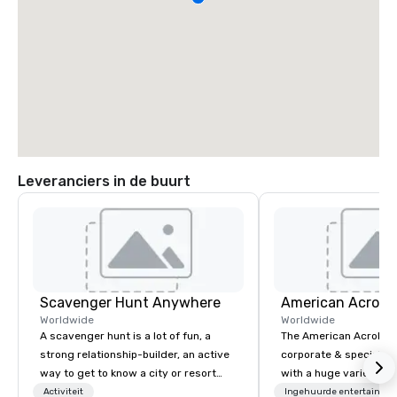
Leveranciers in de buurt
Scavenger Hunt Anywhere
Worldwide
Worldwide
A scavenger hunt is a lot of fun, a
The American Acrobats
strong relationship-builder, an active
corporate & special ev
way to get to know a city or resort
with a huge variety of
location and an excellent team
performances using eli
Activiteit
Ingehuurde entertainme