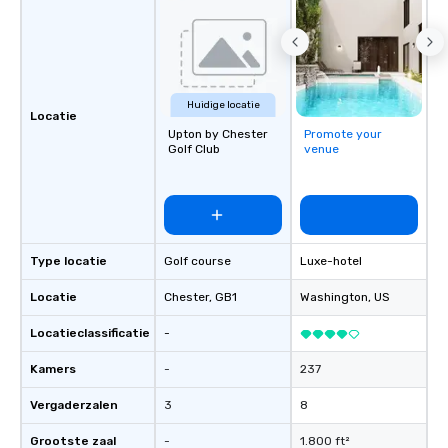
by you. Anyone! Our scavenger hunts
are designed for both small and large
groups. There is no group size that we
can’t handle! We have a variety of
pricing options to suit your budget
Huidige locatie
and the specific needs of your group.
Locatie
Perfect for meetings, offsites and
Upton by Chester
Promote your
Golf Club
venue
conferences.
Type locatie
Golf course
Luxe-hotel
Locatie
Chester
, GB1
Washington
, US
Locatieclassificatie
-
Kamers
-
237
Vergaderzalen
3
8
Grootste zaal
-
1.800 ft²