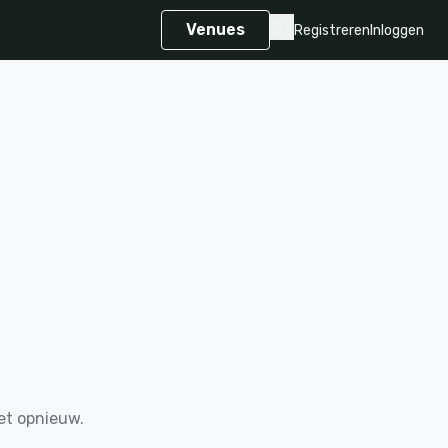
Venues
Registreren
Inloggen
et opnieuw.