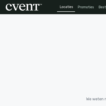
Locaties
Promoties
Bes
We weten n