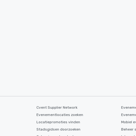
Cvent Supplier Network
Eveneme
Evenementlocaties zoeken
Eveneme
Locatiepromoties vinden
Mobiel 
Stadsgidsen doorzoeken
Beheer 