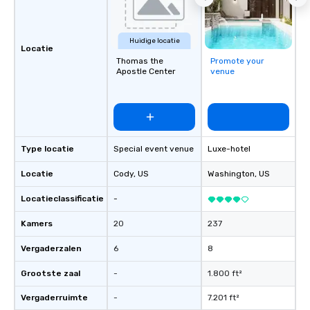
Huidige locatie
Locatie
Thomas the
Promote your
Apostle Center
venue
Type locatie
Special event venue
Luxe-hotel
Locatie
Cody
, US
Washington
, US
Locatieclassificatie
-
Kamers
20
237
Vergaderzalen
6
8
Grootste zaal
-
1.800 ft²
Vergaderruimte
-
7.201 ft²