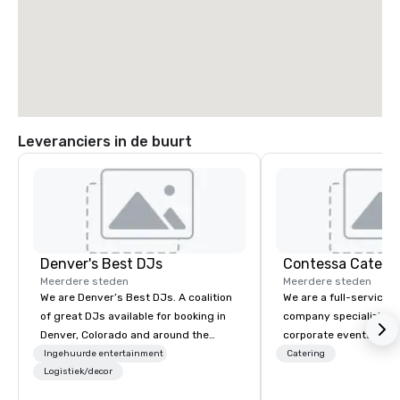
Leveranciers in de buurt
Denver's Best DJs
Contessa Cateri
Meerdere steden
Meerdere steden
We are Denver’s Best DJs. A coalition
We are a full-service 
of great DJs available for booking in
company specializing i
Denver, Colorado and around the
corporate events that 
world. We can rock any type of party
consistency, discretio
Ingehuurde entertainment
Catering
from nightclubs and promotional
Logistiek/decor
execution. Our team s
events to amazing weddings, proms,
executive gatherings,