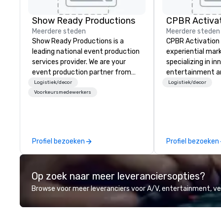
Show Ready Productions
CPBR Activa
Meerdere steden
Meerdere steden
Show Ready Productions is a
CPBR Activation i
leading national event production
experiential ma
services provider. We are your
specializing in i
event production partner from
entertainment an
start to finish. Our team is
brand activation
Logistiek/decor
Logistiek/decor
dedicated to making sure we
with top corpora
Voorkeursmedewerkers
begin with your vision and leave
event planners a
you and your attendees inspired
consistently del
by the experience.
experiences that
audiences and el
Profiel bezoeken
Profiel bezoeken
From concept to 
team thrives on 
challenges and i
Op zoek naar meer leveranciersopties?
staying ahead of
engagement tech
Browse voor meer leveranciers voor A/V, entertainment, 
experiences, an
brand moments. W
high-profile bran