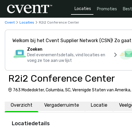
Locaties
Promoties
Bes
Cvent
Locaties
R2i2 Conference Center
Welkom bij het Cvent Supplier Network (CSN)! Zo gaat 
Zoeken
Deel evenementsdetails, vind locaties en
voeg ze toe aan uw lijst
R2i2 Conference Center
763 Modedokter, Columbia, SC, Verenigde Staten van Amerika
Overzicht
Vergaderruimte
Locatie
Veelg
Locatiedetails