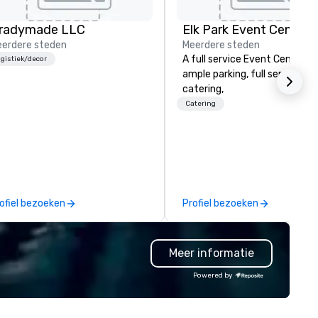
radymade LLC
Elk Park Event Center
erdere steden
Meerdere steden
A full service Event Center, w
gistiek/decor
ample parking, full service
catering,
Catering
ofiel bezoeken
Profiel bezoeken
Meer informatie
Powered by