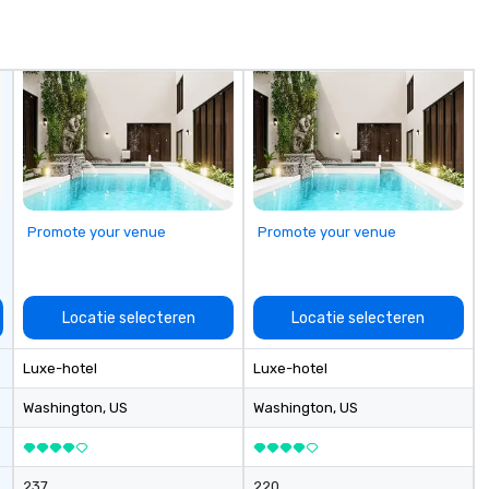
r private
Photography is certified as a
R Activation
Small Business Enterprise (SBE)
dynamic approach
with both the State of North
Carolina and the City of Charlotte.
table moments
ction,
 lasting impact
Promote your venue
Promote your venue
Locatie selecteren
Locatie selecteren
Luxe-hotel
Luxe-hotel
Washington
, US
Washington
, US
237
220