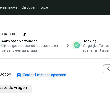
temmingen
Discover
Luxe
u aan de slag:
Aanvraag verzenden
Boeking
Kijk de geselecteerde locaties na en
Vergelijk offerte
verzend een aanvraag
evenementsruim
, 29229
|
Contact met ons opnemen
estelde vragen