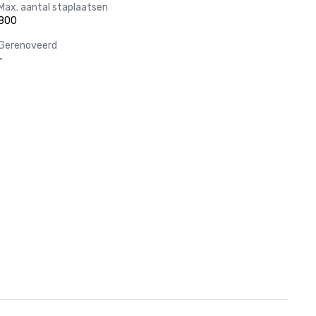
Max. aantal staplaatsen
800
Gerenoveerd
-