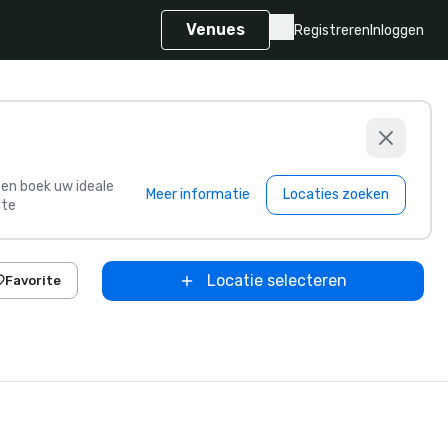
Venues
Registreren
Inloggen
s en boek uw ideale
Meer informatie
Locaties zoeken
te
Locatie selecteren
Favorite