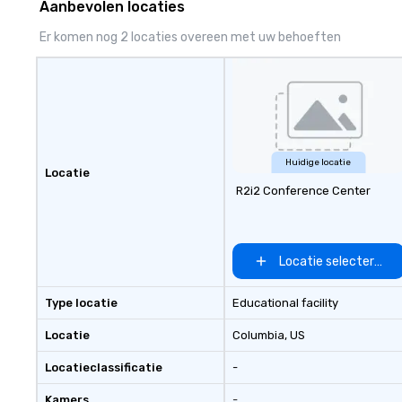
Aanbevolen locaties
corporate gala, o
celebration, CPB
Er komen nog 2 locaties overeen met uw behoeften
brings a fresh, 
to every project. Let us help you
create unforget
that drive conne
engagement, and
Huidige locatie
Locatie
R2i2 Conference Center
Locatie selecteren
Type locatie
Educational facility
Locatie
Columbia
, US
Locatieclassificatie
-
Kamers
-