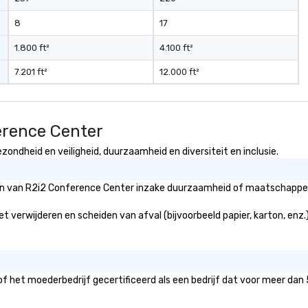
8
17
1.800 ft²
4.100 ft²
7.201 ft²
12.000 ft²
erence Center
ondheid en veiligheid, duurzaamheid en diversiteit en inclusie.
eën van R2i2 Conference Center inzake duurzaamheid of maatschappelij
 verwijderen en scheiden van afval (bijvoorbeeld papier, karton, enz.)
f het moederbedrijf gecertificeerd als een bedrijf dat voor meer dan 