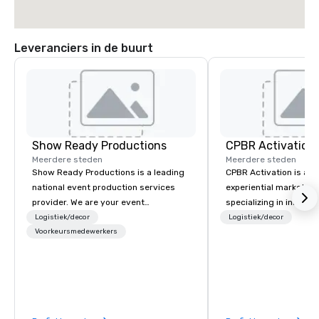
Leveranciers in de buurt
Show Ready Productions
CPBR Activation
Meerdere steden
Meerdere steden
Show Ready Productions is a leading
CPBR Activation is a l
national event production services
experiential marketin
provider. We are your event
specializing in innovat
production partner from start to
entertainment and int
Logistiek/decor
Logistiek/decor
finish. Our team is dedicated to
Voorkeursmedewerkers
activations. We partne
making sure we begin with your vision
corporate and private
and leave you and your attendees
around the globe, cons
inspired by the experience.
delivering immersive 
captivate audiences a
events. From concept to execution,