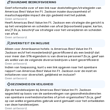
DUURZAME BEDRIJFSVOERING
Geef informatie over of een link naar doelstellingen/strategieën van
Americas Best Value Inn Ft. Jackson inzake duurzaamheid of
maatschappelijke impact die zijn gedeeld met het publiek.
Geen antwoord.
Heeft Americas Best Value Inn Ft. Jackson een strategie die gericht is
op het verwijderen en scheiden van afval (bijvoorbeeld papier, karton,
enz.)? Zo ja, beschrijf uw strategie voor het verwijderen en scheiden
van afval.
Geen antwoord.
DIVERSITEIT EN INCLUSIE
Alleen voor Amerikaanse hotels: is Americas Best Value Inn Ft.
Jackson en/of het moederbedrijf gecertificeerd als een bedrijf dat
voor meer dan 51% eigendom is van diverse personen? Zo ja, geef aan
als welke van de volgende diverse bedrijven u bent gecertificeerd:
Geen antwoord.
Indien van toepassing, kunt u een link opgeven naar het openbare
rapport van Americas Best Value Inn Ft. Jackson over de inzet en
initiatieven voor diversiteit, gelijkheid en inclusie?
Geen antwoord.
GEZONDHEID EN VEILIGHEID
Zijn de handelswijzen bij Americas Best Value Inn Ft. Jackson
opgesteld op basis van de aanbevelingen van gezondheidsdiensten
van openbare overheidsinstanties of privé-organisaties? Zo ja, geef
op van welke organisaties gebruik werd gemaakt voor het ontwikkelen
van deze handelswijzen.
Geen antwoord.