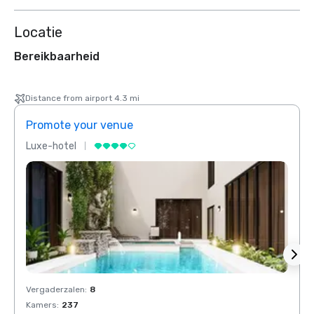
Locatie
Bereikbaarheid
Distance from airport 4.3 mi
Promote your venue
Prom
Luxe-hotel
Luxe-
Vergaderzalen
:
8
Verga
Kamers
:
237
Kamer