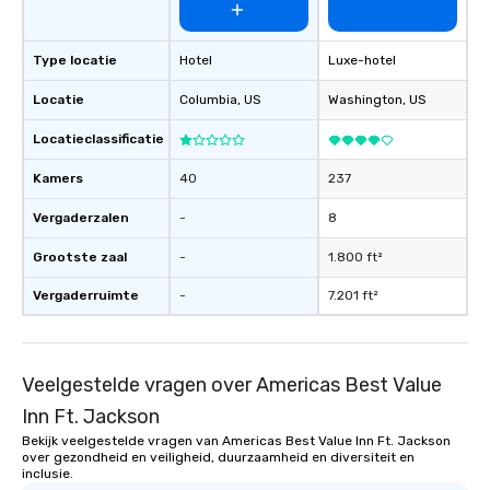
Type locatie
Hotel
Luxe-hotel
Locatie
Columbia
, US
Washington
, US
Locatieclassificatie
Kamers
40
237
Vergaderzalen
-
8
Grootste zaal
-
1.800 ft²
Vergaderruimte
-
7.201 ft²
Veelgestelde vragen over Americas Best Value
Inn Ft. Jackson
Bekijk veelgestelde vragen van Americas Best Value Inn Ft. Jackson
over gezondheid en veiligheid, duurzaamheid en diversiteit en
inclusie.