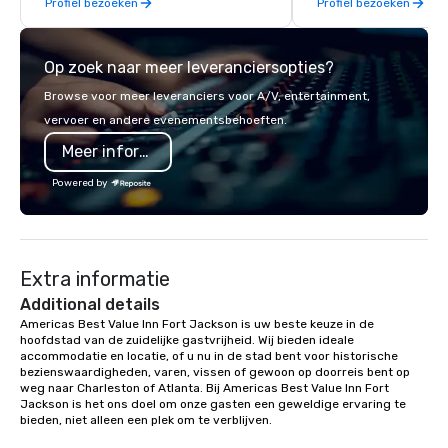
Profiel bezoeken
Profiel bezoeken
our team thrives on cr
challenges and is ded
staying ahead of trend
Op zoek naar meer leveranciersopties?
engagement technolog
experiences, and cus
Browse voor meer leveranciers voor A/V, entertainment,
moments. Whether it’s 
vervoer en andere evenementsbehoeften.
brand activation, corpo
Meer informatie
private celebration, C
brings a fresh, dynam
Powered by
every project. Let us help you create
unforgettable moments
connection, engagemen
impact
Extra informatie
Additional details
Americas Best Value Inn Fort Jackson is uw beste keuze in de 
hoofdstad van de zuidelijke gastvrijheid. Wij bieden ideale 
accommodatie en locatie, of u nu in de stad bent voor historische 
bezienswaardigheden, varen, vissen of gewoon op doorreis bent op 
weg naar Charleston of Atlanta. Bij Americas Best Value Inn Fort 
Jackson is het ons doel om onze gasten een geweldige ervaring te 
bieden, niet alleen een plek om te verblijven.
