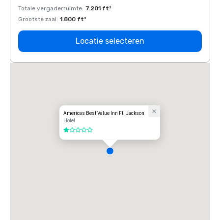
Totale vergaderruimte
:
7.201 ft²
Total
Grootste zaal
:
1.800 ft²
Groots
Locatie selecteren
Americas Best Value Inn Ft. Jackson
Hotel
1 van 5