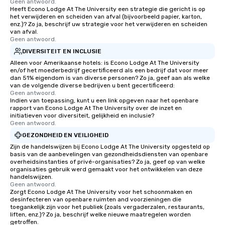
Geen antwoord.
Heeft Econo Lodge At The University een strategie die gericht is op
het verwijderen en scheiden van afval (bijvoorbeeld papier, karton,
enz.)? Zo ja, beschrijf uw strategie voor het verwijderen en scheiden
van afval.
Geen antwoord.
DIVERSITEIT EN INCLUSIE
Alleen voor Amerikaanse hotels: is Econo Lodge At The University
en/of het moederbedrijf gecertificeerd als een bedrijf dat voor meer
dan 51% eigendom is van diverse personen? Zo ja, geef aan als welke
van de volgende diverse bedrijven u bent gecertificeerd:
Geen antwoord.
Indien van toepassing, kunt u een link opgeven naar het openbare
rapport van Econo Lodge At The University over de inzet en
initiatieven voor diversiteit, gelijkheid en inclusie?
Geen antwoord.
GEZONDHEID EN VEILIGHEID
Zijn de handelswijzen bij Econo Lodge At The University opgesteld op
basis van de aanbevelingen van gezondheidsdiensten van openbare
overheidsinstanties of privé-organisaties? Zo ja, geef op van welke
organisaties gebruik werd gemaakt voor het ontwikkelen van deze
handelswijzen.
Geen antwoord.
Zorgt Econo Lodge At The University voor het schoonmaken en
desinfecteren van openbare ruimten and voorzieningen die
toegankelijk zijn voor het publiek (zoals vergaderzalen, restaurants,
liften, enz.)? Zo ja, beschrijf welke nieuwe maatregelen worden
getroffen.