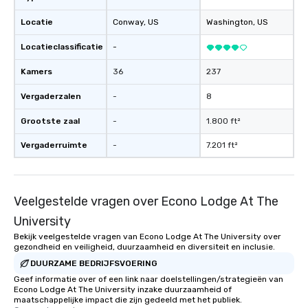
Locatie
Conway
, US
Washington
, US
Locatieclassificatie
-
Kamers
36
237
Vergaderzalen
-
8
Grootste zaal
-
1.800 ft²
Vergaderruimte
-
7.201 ft²
Veelgestelde vragen over Econo Lodge At The
University
Bekijk veelgestelde vragen van Econo Lodge At The University over
gezondheid en veiligheid, duurzaamheid en diversiteit en inclusie.
DUURZAME BEDRIJFSVOERING
Geef informatie over of een link naar doelstellingen/strategieën van
Econo Lodge At The University inzake duurzaamheid of
maatschappelijke impact die zijn gedeeld met het publiek.