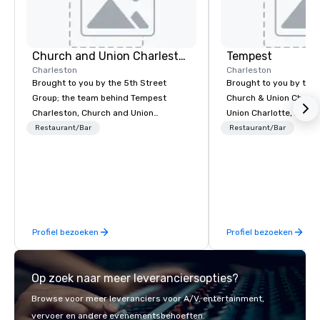
Church and Union Charleston
Tempest
Charleston
Charleston
Brought to you by the 5th Street
Brought to you by the
Group; the team behind Tempest
Church & Union Charle
Charleston, Church and Union
Union Charlotte, La Bel
Charlotte, La Belle Helene Charlotte,
Church & Union Nashvil
Restaurant/Bar
Restaurant/Bar
Church and Union Nashville – Church
new upscale seafood r
and Union Charleston is located on
Voted 2020 Best New 
historic Market Street in downtown
USA Today’s 10 Best. L
Charleston, SC.
former historic Harrio
Home for Sailors, next
& Union Charleston. T
Profiel bezoeken
Profiel bezoeken
hyper-local, sustainab
Atlantic seafood, with
menu curated by Top 
Op zoek naar meer leveranciersopties?
Jamie Lynch, Executive
Cook, and Chef Adam 
Browse voor meer leveranciers voor A/V, entertainment,
Tempest’s noteworthy
vervoer en andere evenementsbehoeften.