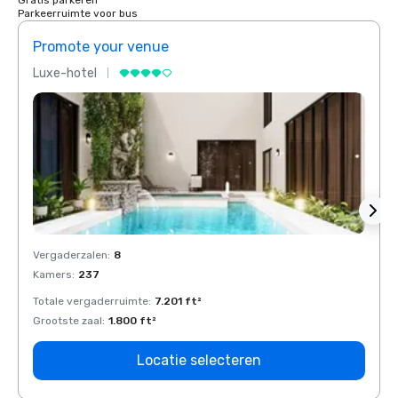
Gratis parkeren
Parkeerruimte voor bus
Promote your venue
Prom
Luxe-hotel
Luxe-
Vergaderzalen
:
8
Verga
Kamers
:
237
Kamer
Totale vergaderruimte
:
7.201 ft²
Total
Grootste zaal
:
1.800 ft²
Groots
Locatie selecteren