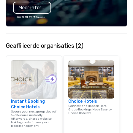
menu features both ch
Meer informatie
charcoal roasted opti
single, double and thr
Powered by
towers are also featur
Geaffilieerde organisaties (2)
Instant Booking
Choice Hotels
Connections Happen Here.
Choice Hotels
Group Bookings Made Easy by
Secure your next group block of
Choice Hotels®
6 – 25 rooms instantly.
Afterwards, share a website
link to guests for easy room
block management.