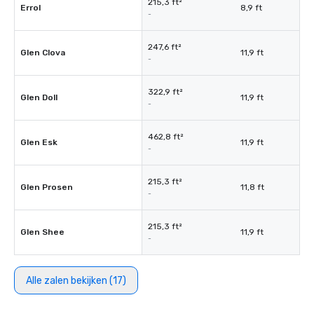
215,3 ft²
Errol
8,9 ft
-
247,6 ft²
Glen Clova
11,9 ft
-
322,9 ft²
Glen Doll
11,9 ft
-
462,8 ft²
Glen Esk
11,9 ft
-
215,3 ft²
Glen Prosen
11,8 ft
-
215,3 ft²
Glen Shee
11,9 ft
-
Alle zalen bekijken (17)