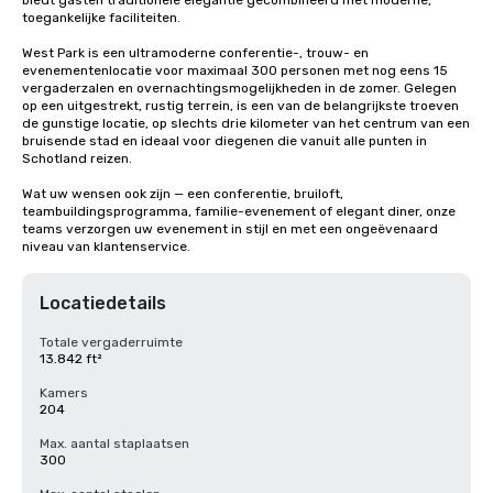
biedt gasten traditionele elegantie gecombineerd met moderne, 
toegankelijke faciliteiten.

West Park is een ultramoderne conferentie-, trouw- en 
evenementenlocatie voor maximaal 300 personen met nog eens 15 
vergaderzalen en overnachtingsmogelijkheden in de zomer. Gelegen 
op een uitgestrekt, rustig terrein, is een van de belangrijkste troeven 
de gunstige locatie, op slechts drie kilometer van het centrum van een 
bruisende stad en ideaal voor diegenen die vanuit alle punten in 
Schotland reizen.

Wat uw wensen ook zijn — een conferentie, bruiloft, 
teambuildingsprogramma, familie-evenement of elegant diner, onze 
teams verzorgen uw evenement in stijl en met een ongeëvenaard 
niveau van klantenservice.
Locatiedetails
Totale vergaderruimte
13.842 ft²
Kamers
204
Max. aantal staplaatsen
300