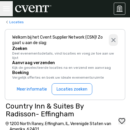
Locaties
Welkom bij het Cvent Supplier Network (CSN)! Zo
gaat u aan de slag:
Zoeken
Deel evenementsdetails, vind locaties en voeg ze toe aan uw
lijst
Aanvraag verzenden
Kijk de geselecteerde locaties na en verzend een aanvraag
Boeking
Vergelijk offertes en boek uw ideale evenementsruimte
Meer informatie
Locaties zoeken
Country Inn & Suites By
Radisson- Effingham
1200 North Raney, Effingham, IL, Verenigde Staten van
Amerika, 62401