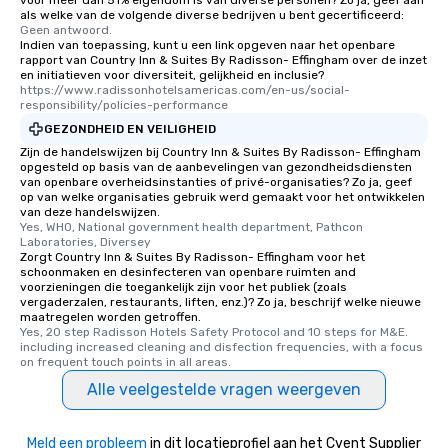
voor meer dan 51% eigendom is van diverse personen? Zo ja, geef aan
als welke van de volgende diverse bedrijven u bent gecertificeerd:
Geen antwoord.
Indien van toepassing, kunt u een link opgeven naar het openbare
rapport van Country Inn & Suites By Radisson- Effingham over de inzet
en initiatieven voor diversiteit, gelijkheid en inclusie?
https://www.radissonhotelsamericas.com/en-us/social-
responsibility/policies-performance
GEZONDHEID EN VEILIGHEID
Zijn de handelswijzen bij Country Inn & Suites By Radisson- Effingham
opgesteld op basis van de aanbevelingen van gezondheidsdiensten
van openbare overheidsinstanties of privé-organisaties? Zo ja, geef
op van welke organisaties gebruik werd gemaakt voor het ontwikkelen
van deze handelswijzen.
Yes, WHO, National government health department, Pathcon 
Laboratories, Diversey
Zorgt Country Inn & Suites By Radisson- Effingham voor het
schoonmaken en desinfecteren van openbare ruimten and
voorzieningen die toegankelijk zijn voor het publiek (zoals
vergaderzalen, restaurants, liften, enz.)? Zo ja, beschrijf welke nieuwe
maatregelen worden getroffen.
Yes, 20 step Radisson Hotels Safety Protocol and 10 steps for M&E. 
including increased cleaning and disfection frequencies, with a focus 
on frequent touch points in all areas.
Alle veelgestelde vragen weergeven
Meld een probleem
in dit locatieprofiel aan het Cvent Supplier