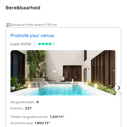
Bereikbaarheid
Distance from airport 135 mi
Promote your venue
Prom
Luxe-hotel
Luxe-
Vergaderzalen
:
8
Verga
Kamers
:
237
Kamer
Totale vergaderruimte
:
7.201 ft²
Total
Grootste zaal
:
1.800 ft²
Groots