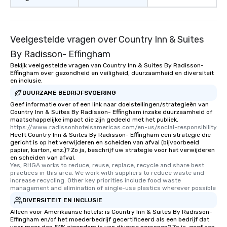
Veelgestelde vragen over Country Inn & Suites
By Radisson- Effingham
Bekijk veelgestelde vragen van Country Inn & Suites By Radisson-
Effingham over gezondheid en veiligheid, duurzaamheid en diversiteit
en inclusie.
DUURZAME BEDRIJFSVOERING
Geef informatie over of een link naar doelstellingen/strategieën van
Country Inn & Suites By Radisson- Effingham inzake duurzaamheid of
maatschappelijke impact die zijn gedeeld met het publiek.
https://www.radissonhotelsamericas.com/en-us/social-responsibility
Heeft Country Inn & Suites By Radisson- Effingham een strategie die
gericht is op het verwijderen en scheiden van afval (bijvoorbeeld
papier, karton, enz.)? Zo ja, beschrijf uw strategie voor het verwijderen
en scheiden van afval.
Yes, RHGA works to reduce, reuse, replace, recycle and share best 
practices in this area. We work with suppliers to reduce waste and 
increase recycling. Other key priorities include food waste 
management and elimination of single-use plastics wherever possible
DIVERSITEIT EN INCLUSIE
Alleen voor Amerikaanse hotels: is Country Inn & Suites By Radisson-
Effingham en/of het moederbedrijf gecertificeerd als een bedrijf dat