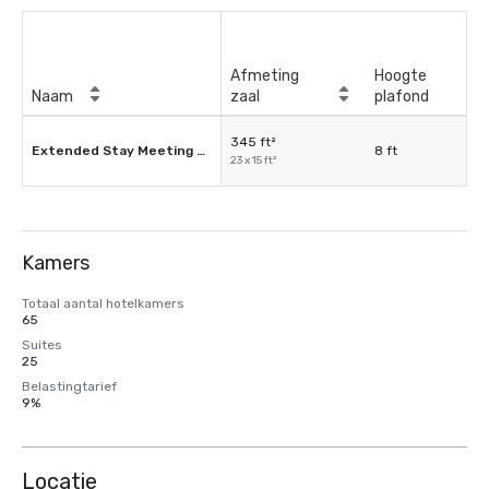
Afmeting
Hoogte
Naam
zaal
plafond
345 ft²
Extended Stay Meeting Room
8 ft
23 x 15 ft²
Kamers
Totaal aantal hotelkamers
65
Suites
25
Belastingtarief
9%
Locatie