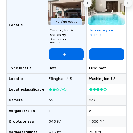
Huidige locatie
Locatie
Country Inn &
Promote your
Suites By
venue
Radisson-
Effingham
Type locatie
Hotel
Luxe-hotel
Locatie
Effingham
, US
Washington
, US
Locatieclassificatie
Kamers
65
237
Vergaderzalen
1
8
Grootste zaal
345 ft²
1.800 ft²
Vergaderruimte
345 ft²
7.201 ft²