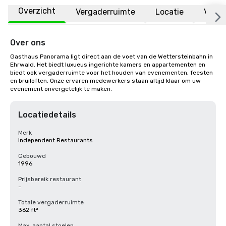
Overzicht
Vergaderruimte
Locatie
Veelg
Over ons
Gasthaus Panorama ligt direct aan de voet van de Wettersteinbahn in 
Ehrwald. Het biedt luxueus ingerichte kamers en appartementen en 
biedt ook vergaderruimte voor het houden van evenementen, feesten 
en bruiloften. Onze ervaren medewerkers staan altijd klaar om uw 
evenement onvergetelijk te maken.
Locatiedetails
Merk
Independent Restaurants
Gebouwd
1996
Prijsbereik restaurant
-
Totale vergaderruimte
362 ft²
Max. aantal stoelen