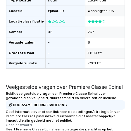
Type locatie
Hotel
Luxe-hotel
Locatie
Epinal
, FR
Washington
, US
Locatieclassificatie
Kamers
48
237
Vergaderzalen
-
8
Grootste zaal
-
1.800 ft²
Vergaderruimte
-
7.201 ft²
Veelgestelde vragen over Premiere Classe Epinal
Bekijk veelgestelde vragen van Premiere Classe Epinal over
gezondheid en veiligheid, duurzaamheid en diversiteit en inclusie.
DUURZAME BEDRIJFSVOERING
Geef informatie over of een link naar doelstellingen/strategieën van
Premiere Classe Epinal inzake duurzaamheid of maatschappelijke
impact die zijn gedeeld met het publiek.
Geen antwoord.
Heeft Premiere Classe Epinal een strategie die gericht is op het