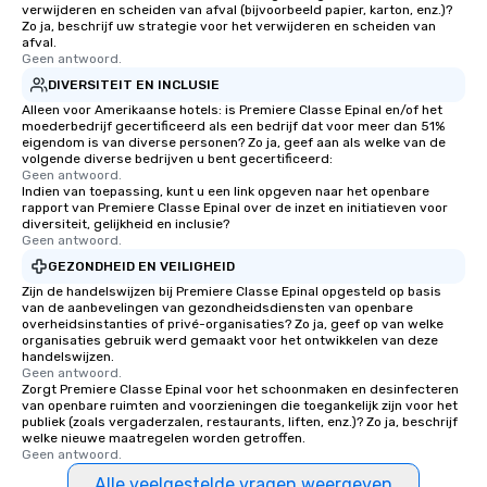
verwijderen en scheiden van afval (bijvoorbeeld papier, karton, enz.)?
Zo ja, beschrijf uw strategie voor het verwijderen en scheiden van
afval.
Geen antwoord.
DIVERSITEIT EN INCLUSIE
Alleen voor Amerikaanse hotels: is Premiere Classe Epinal en/of het
moederbedrijf gecertificeerd als een bedrijf dat voor meer dan 51%
eigendom is van diverse personen? Zo ja, geef aan als welke van de
volgende diverse bedrijven u bent gecertificeerd:
Geen antwoord.
Indien van toepassing, kunt u een link opgeven naar het openbare
rapport van Premiere Classe Epinal over de inzet en initiatieven voor
diversiteit, gelijkheid en inclusie?
Geen antwoord.
GEZONDHEID EN VEILIGHEID
Zijn de handelswijzen bij Premiere Classe Epinal opgesteld op basis
van de aanbevelingen van gezondheidsdiensten van openbare
overheidsinstanties of privé-organisaties? Zo ja, geef op van welke
organisaties gebruik werd gemaakt voor het ontwikkelen van deze
handelswijzen.
Geen antwoord.
Zorgt Premiere Classe Epinal voor het schoonmaken en desinfecteren
van openbare ruimten and voorzieningen die toegankelijk zijn voor het
publiek (zoals vergaderzalen, restaurants, liften, enz.)? Zo ja, beschrijf
welke nieuwe maatregelen worden getroffen.
Geen antwoord.
Alle veelgestelde vragen weergeven