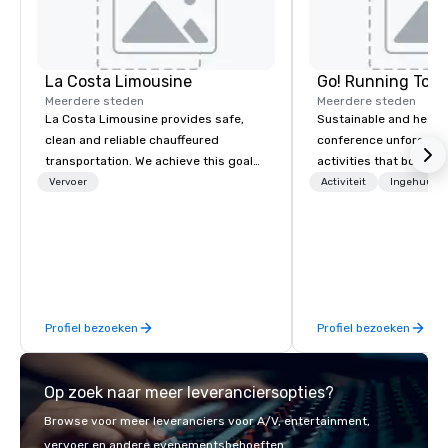
La Costa Limousine
Go! Running Tour
Meerdere steden
Meerdere steden
La Costa Limousine provides safe,
Sustainable and healt
clean and reliable chauffeured
conference unforgetta
transportation. We achieve this goal
activities that boost 
with highly trained chauffeurs, the
lower carbon footprint
Vervoer
Activiteit
Ingehuurde
newest vehicles available and a
world on the run with e
commitment to Five Star service. The
running guides.
difference between La Costa
Limousine and other companies can
be explained using one word – quality.
From our perfectly maintained fleet of
Profiel bezoeken
Profiel bezoeken
late model luxury vehicles to the
highly experienced and professional
team of chauffeurs and support staff;
Op zoek naar meer leveranciersopties?
you will know quality when you travel
with La Costa Limousine.
Browse voor meer leveranciers voor A/V, entertainment,
vervoer en andere evenementsbehoeften.