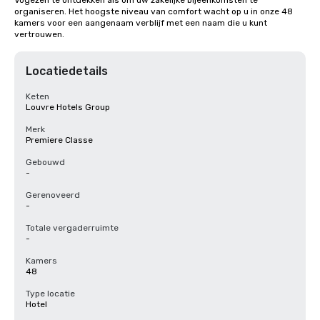
Vogezen te ontdekken als om uw zakelijke bijeenkomsten te 
organiseren. Het hoogste niveau van comfort wacht op u in onze 48 
kamers voor een aangenaam verblijf met een naam die u kunt 
vertrouwen.
Locatiedetails
Keten
Louvre Hotels Group
Merk
Premiere Classe
Gebouwd
-
Gerenoveerd
-
Totale vergaderruimte
-
Kamers
48
Type locatie
Hotel