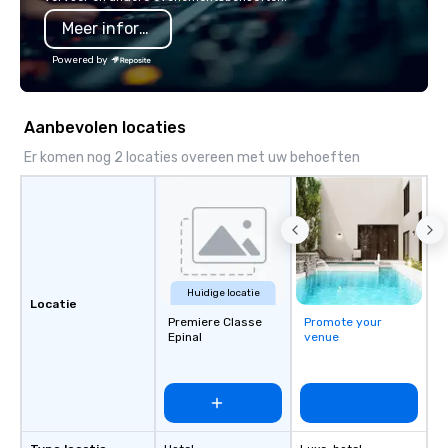
Meer informatie
Powered by
Aanbevolen locaties
Er komen nog 2 locaties overeen met uw behoeften
Huidige locatie
Locatie
Premiere Classe
Promote your
Epinal
venue