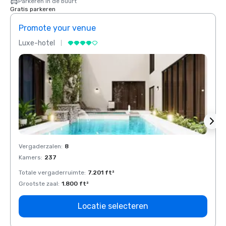
Parkeren in de buurt
Gratis parkeren
Promote your venue
Prom
Luxe-hotel
Luxe-
Vergaderzalen
:
8
Verga
Kamers
:
237
Kamer
Totale vergaderruimte
:
7.201 ft²
Total
Grootste zaal
:
1.800 ft²
Groots
Locatie selecteren