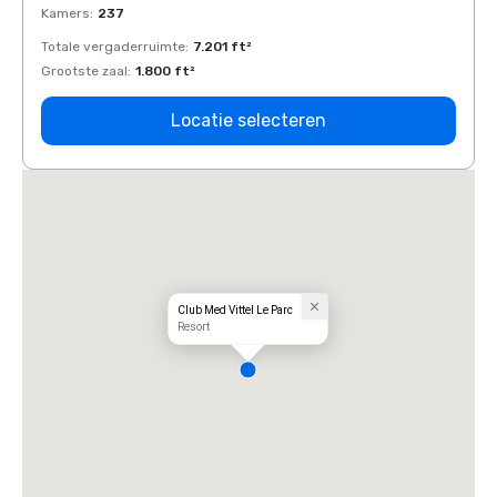
Kamers
:
237
Kamer
Totale vergaderruimte
:
7.201 ft²
Total
Grootste zaal
:
1.800 ft²
Groots
Locatie selecteren
Club Med Vittel Le Parc
Resort