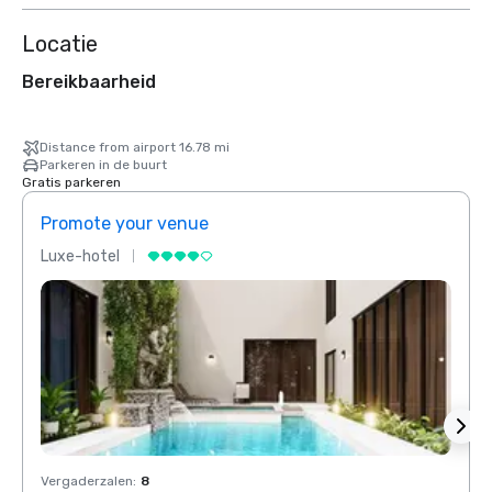
Locatie
Bereikbaarheid
Distance from airport 16.78 mi
Parkeren in de buurt
Gratis parkeren
Promote your venue
Prom
Luxe-hotel
Luxe-
Vergaderzalen
:
8
Verga