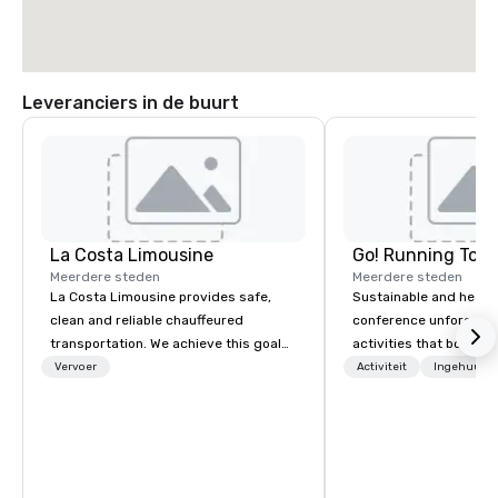
Leveranciers in de buurt
La Costa Limousine
Go! Running Tour
Meerdere steden
Meerdere steden
La Costa Limousine provides safe,
Sustainable and healt
clean and reliable chauffeured
conference unforgetta
transportation. We achieve this goal
activities that boost 
with highly trained chauffeurs, the
lower carbon footprint
Vervoer
Activiteit
Ingehuurde
newest vehicles available and a
world on the run with e
commitment to Five Star service. The
running guides.
difference between La Costa
Limousine and other companies can
be explained using one word – quality.