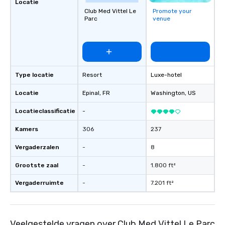
Locatie
Club Med Vittel Le
Promote your
Parc
venue
Type locatie
Resort
Luxe-hotel
Locatie
Epinal
, FR
Washington
, US
Locatieclassificatie
-
Kamers
306
237
Vergaderzalen
-
8
Grootste zaal
-
1.800 ft²
Vergaderruimte
-
7.201 ft²
Veelgestelde vragen over Club Med Vittel Le Parc