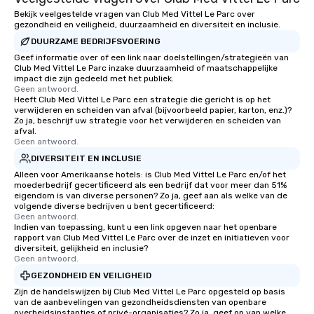
Bekijk veelgestelde vragen van Club Med Vittel Le Parc over
gezondheid en veiligheid, duurzaamheid en diversiteit en inclusie.
DUURZAME BEDRIJFSVOERING
Geef informatie over of een link naar doelstellingen/strategieën van
Club Med Vittel Le Parc inzake duurzaamheid of maatschappelijke
impact die zijn gedeeld met het publiek.
Geen antwoord.
Heeft Club Med Vittel Le Parc een strategie die gericht is op het
verwijderen en scheiden van afval (bijvoorbeeld papier, karton, enz.)?
Zo ja, beschrijf uw strategie voor het verwijderen en scheiden van
afval.
Geen antwoord.
DIVERSITEIT EN INCLUSIE
Alleen voor Amerikaanse hotels: is Club Med Vittel Le Parc en/of het
moederbedrijf gecertificeerd als een bedrijf dat voor meer dan 51%
eigendom is van diverse personen? Zo ja, geef aan als welke van de
volgende diverse bedrijven u bent gecertificeerd:
Geen antwoord.
Indien van toepassing, kunt u een link opgeven naar het openbare
rapport van Club Med Vittel Le Parc over de inzet en initiatieven voor
diversiteit, gelijkheid en inclusie?
Geen antwoord.
GEZONDHEID EN VEILIGHEID
Zijn de handelswijzen bij Club Med Vittel Le Parc opgesteld op basis
van de aanbevelingen van gezondheidsdiensten van openbare
overheidsinstanties of privé-organisaties? Zo ja, geef op van welke