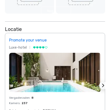
Nog 3
weergeven
Locatie
Promote your venue
Prom
Luxe-hotel
Luxe-
Vergaderzalen
:
8
Verga
Kamers
:
237
Kamer