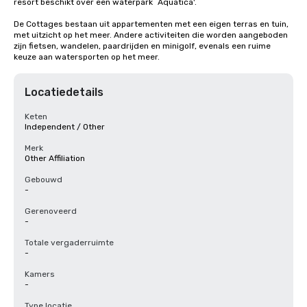
resort beschikt over een waterpark `Aquatica'.

De Cottages bestaan uit appartementen met een eigen terras en tuin, 
met uitzicht op het meer. Andere activiteiten die worden aangeboden 
zijn fietsen, wandelen, paardrijden en minigolf, evenals een ruime 
keuze aan watersporten op het meer.
Locatiedetails
Keten
Independent / Other
Merk
Other Affiliation
Gebouwd
-
Gerenoveerd
-
Totale vergaderruimte
-
Kamers
-
Type locatie