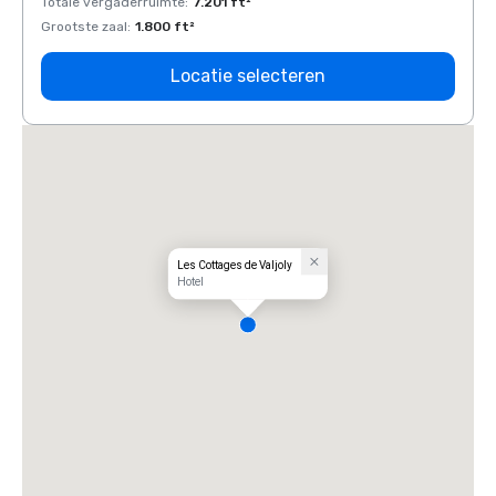
Totale vergaderruimte
:
7.201 ft²
Total
Grootste zaal
:
1.800 ft²
Groots
Locatie selecteren
Les Cottages de Valjoly
Hotel