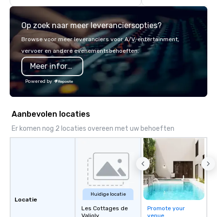
highly experienced and professional
team of chauffeurs and support staff;
Op zoek naar meer leveranciersopties?
you will know quality when you travel
with La Costa Limousine.
Browse voor meer leveranciers voor A/V, entertainment,
vervoer en andere evenementsbehoeften.
Meer informatie
Powered by
Aanbevolen locaties
Er komen nog 2 locaties overeen met uw behoeften
Huidige locatie
Locatie
Les Cottages de
Promote your
Valjoly
venue