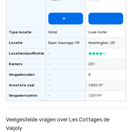
Type locatie
Hotel
Luxe-hotel
Locatie
Eppe-Sauvage
, FR
Washington
, US
Locatieclassificatie
-
Kamers
-
237
Vergaderzalen
-
8
Grootste zaal
-
1.800 ft²
Vergaderruimte
-
7.201 ft²
Veelgestelde vragen over Les Cottages de
Valjoly