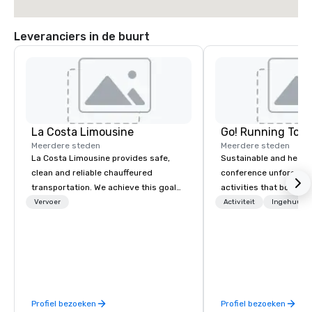
Leveranciers in de buurt
La Costa Limousine
Go! Running Tour
Meerdere steden
Meerdere steden
La Costa Limousine provides safe,
Sustainable and healt
clean and reliable chauffeured
conference unforgetta
transportation. We achieve this goal
activities that boost 
with highly trained chauffeurs, the
lower carbon footprint
Vervoer
Activiteit
Ingehuurde
newest vehicles available and a
world on the run with e
commitment to Five Star service. The
running guides.
difference between La Costa
Limousine and other companies can
be explained using one word – quality.
From our perfectly maintained fleet of
Profiel bezoeken
Profiel bezoeken
late model luxury vehicles to the