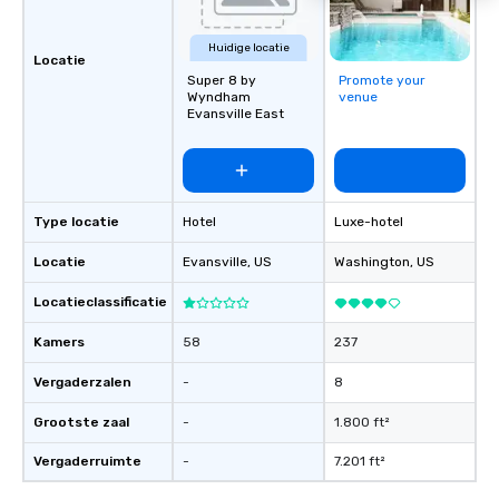
Huidige locatie
Locatie
Super 8 by
Promote your
Wyndham
venue
Evansville East
Type locatie
Hotel
Luxe-hotel
Locatie
Evansville
, US
Washington
, US
Locatieclassificatie
Kamers
58
237
Vergaderzalen
-
8
Grootste zaal
-
1.800 ft²
Vergaderruimte
-
7.201 ft²