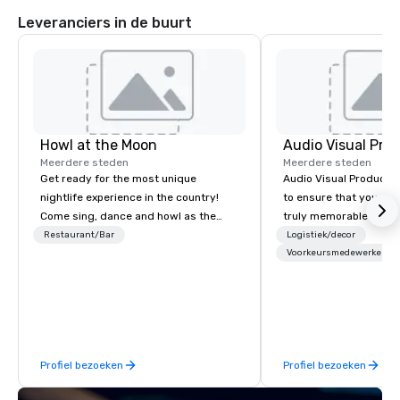
Leveranciers in de buurt
Howl at the Moon
Audio Visual Prod
Meerdere steden
Meerdere steden
Get ready for the most unique
Audio Visual Productio
nightlife experience in the country!
to ensure that your a
Come sing, dance and howl as the
truly memorable exper
most versatile and talented
Restaurant/Bar
Logistiek/decor
musicians perform your favorite
Voorkeursmedewerkers
songs from 80’s rock, 90’s pop and
today’s dance hits on pianos, guitars
and more in a high-energy show!
Whether you are celebrating a special
occasion (birthday party, bachelorette
Profiel bezoeken
Profiel bezoeken
party, bachelor party, Happy Hour or
corporate event) or want a fun night