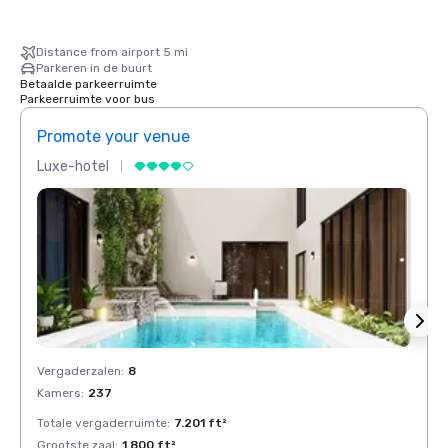
Distance from airport 5 mi
Parkeren in de buurt
Betaalde parkeerruimte
Parkeerruimte voor bus
Promote your venue
Prom
Luxe-hotel
Luxe-
Vergaderzalen
:
8
Verga
Kamers
:
237
Kamer
Totale vergaderruimte
:
7.201 ft²
Total
Grootste zaal
:
1.800 ft²
Groots