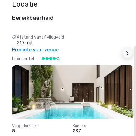
Locatie
Bereikbaarheid
Afstand vanaf vliegveld
21.7 mijl
Promote your venue
Luxe-hotel
L
Vergaderzalen
:
Kamers
:
V
8
237
1