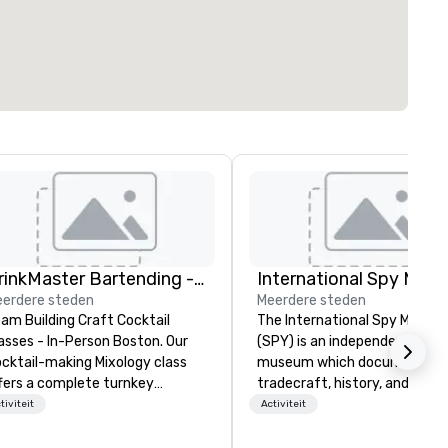
DrinkMaster Bartending - Mixology Team Building
International Spy Mus
erdere steden
Meerdere steden
am Building Craft Cocktail
The International Spy Museu
asses - In-Person Boston. Our
(SPY) is an independent nonpr
cktail-making Mixology class
museum which documents t
fers a complete turnkey
tradecraft, history, and
lution for your next group
contemporary role of espiona
tiviteit
Activiteit
ent or bonding experience. We
It holds the largest collection
ve an exceptional event space
international espionage artif