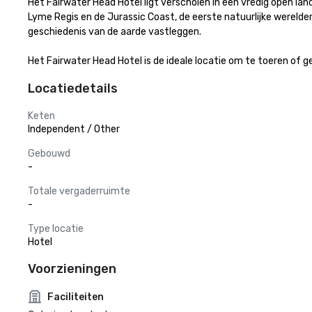
Het Fairwater Head Hotel ligt verscholen in een vredig open la
Lyme Regis en de Jurassic Coast, de eerste natuurlijke wereld
geschiedenis van de aarde vastleggen.

Het Fairwater Head Hotel is de ideale locatie om te toeren of 
Locatiedetails
Keten
Independent / Other
Gebouwd
-
Totale vergaderruimte
-
Type locatie
Hotel
Voorzieningen
Faciliteiten