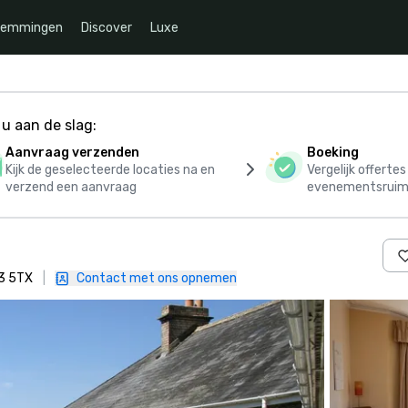
temmingen
Discover
Luxe
u aan de slag:
Aanvraag verzenden
Boeking
Kijk de geselecteerde locaties na en
Vergelijk offerte
verzend een aanvraag
evenementsruim
13 5TX
|
Contact met ons opnemen