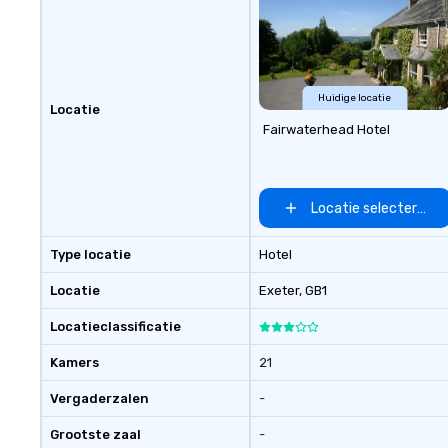
Building Activities and
Conferences are our specialty!
Our trivia events are an easy (and
“non-cringey”) way for attendees
to connect quickly — especially
Huidige locatie
Locatie
those, for virtual events, at
Fairwaterhead Hotel
different locations! These quick
connections create a friendly,
collaborative environment and
boost communication beyond the
Locatie selecteren
event itself.
Type locatie
Hotel
Locatie
Exeter
, GB1
Locatieclassificatie
Kamers
21
Vergaderzalen
-
Grootste zaal
-