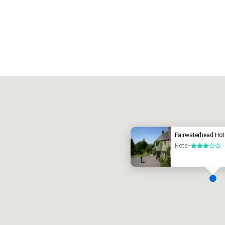
Promote your venue
uxe-hotel
Fairwaterhead Hot
Hotel
•
3 van 5
ergaderzalen
:
Kamers
:
7
220