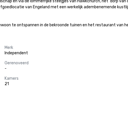
ndschap en via de lommerrijke steegjes van Hawkchurch, het 'dorp van 
erfgoedlocatie van Engeland met een werkelijk adembenemende kustlijn
gewoon te ontspannen in de bekroonde tuinen en het restaurant van he
Merk
Independent
Gerenoveerd
-
Kamers
21