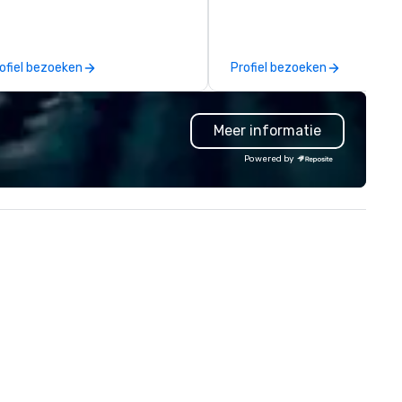
th an amazing vibe, perfect for
on public display. The Museu
al gatherings. Mocktail options
opened in 2002 in the Penn
e available.
Quarter neighborhood of
ofiel bezoeken
Profiel bezoeken
Washington, DC, and relocate
a new, expanded building with 
new exhibitions at L'Enfant P
Meer informatie
in 2019. Every nation considers
intelligence essential to its
Powered by
national security. The Museu
lifts the veil of secrecy on th
hidden world of intelligence,
exploring its successes and
failures, challenges, and
controversies. The Museum's
mission is to create compelli
exhibitions and other learning
experiences that shed light o
the shadow world of espiona
and intelligence, educating a
challenging each of us to en
critically with the complex w