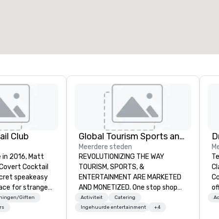
otale vergaderruimte
:
Grootste zaal
:
2.000 ft²
4.100 ft²
Locatie selecteren
il Club
Global Tourism Sports and Entertainment
Meerdere steden
Me
 in 2016, Matt
REVOLUTIONIZING THE WAY
Te
 Covert Cocktail
TOURISM, SPORTS, &
Cl
ecret speakeasy
ENTERTAINMENT ARE MARKETED
Co
ace for strangers
AND MONETIZED. One stop shop
of
home. The only
for all of your sports tickets in the
so
eningen/Giften
Activiteit
Catering
Ac
bout it was via
United States. NFL, NBA, NHL, MLB,
ev
rs
Ingehuurde entertainment
+4
No address was
MLS, Formula1, etc.
ha