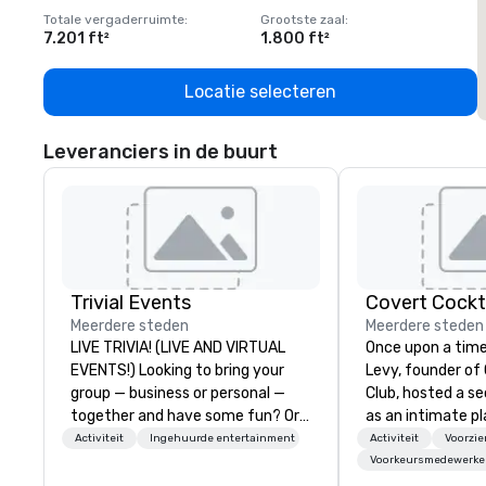
Totale vergaderruimte
:
Grootste zaal
:
T
7.201 ft²
1.800 ft²
1
Locatie selecteren
Leveranciers in de buurt
Trivial Events
Covert Cockta
Meerdere steden
Meerdere steden
LIVE TRIVIA! (LIVE AND VIRTUAL
Once upon a time
EVENTS!) Looking to bring your
Levy, founder of
group — business or personal —
Club, hosted a s
together and have some fun? Or
as an intimate pl
maybe there’s a special occasion
to gather in his 
Activiteit
Ingehuurde entertainment
Activiteit
Voorzi
you’d like to celebrate in a unique
way to find out a
Voorkeursmedewerke
way? Trivial Events offers live and
word of mouth. 