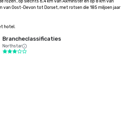
de rozen', op slechts 6,4 km van Axminster en op 8 km van 
 van Oost-Devon tot Dorset, met rotsen die 185 miljoen jaar 
t hotel.
Brancheclassificaties
Northstar