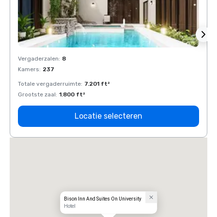
Vergaderzalen
:
8
Verga
Kamers
:
237
Kamer
Totale vergaderruimte
:
7.201 ft²
Total
Grootste zaal
:
1.800 ft²
Groots
Locatie selecteren
Bison Inn And Suites On University
Hotel