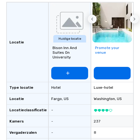
ethical business pract
responsible tourism. With experience
across destinations lik
Miami, Los Angeles, Sa
Las Vegas, Chicago, Na
New Orleans, we combin
Huidige locatie
local expertise, and t
Locatie
Bison Inn And
Promote your
ground support to brin
Suites On
venue
life.
University
Type locatie
Hotel
Luxe-hotel
Locatie
Fargo
, US
Washington
, US
Locatieclassificatie
-
Kamers
-
237
Vergaderzalen
-
8