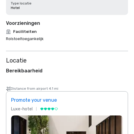
Type locatie
Hotel
Voorzieningen
Faciliteiten
Rolstoeltoegankelijk
Locatie
Bereikbaarheid
Distance from airport 4.1 mi
Promote your venue
Prom
Luxe-hotel
Luxe-