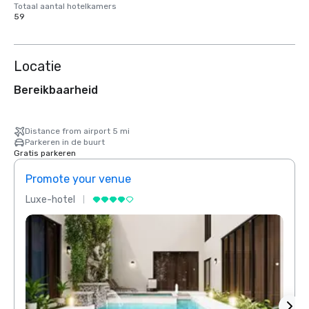
Totaal aantal hotelkamers
59
Locatie
Bereikbaarheid
Distance from airport 5 mi
Parkeren in de buurt
Gratis parkeren
Promote your venue
Prom
Luxe-hotel
Luxe-