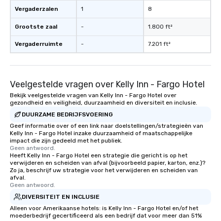
Vergaderzalen
1
8
Grootste zaal
-
1.800 ft²
Vergaderruimte
-
7.201 ft²
Veelgestelde vragen over Kelly Inn - Fargo Hotel
Bekijk veelgestelde vragen van Kelly Inn - Fargo Hotel over
gezondheid en veiligheid, duurzaamheid en diversiteit en inclusie.
DUURZAME BEDRIJFSVOERING
Geef informatie over of een link naar doelstellingen/strategieën van
Kelly Inn - Fargo Hotel inzake duurzaamheid of maatschappelijke
impact die zijn gedeeld met het publiek.
Geen antwoord.
Heeft Kelly Inn - Fargo Hotel een strategie die gericht is op het
verwijderen en scheiden van afval (bijvoorbeeld papier, karton, enz.)?
Zo ja, beschrijf uw strategie voor het verwijderen en scheiden van
afval.
Geen antwoord.
DIVERSITEIT EN INCLUSIE
Alleen voor Amerikaanse hotels: is Kelly Inn - Fargo Hotel en/of het
moederbedrijf gecertificeerd als een bedrijf dat voor meer dan 51%