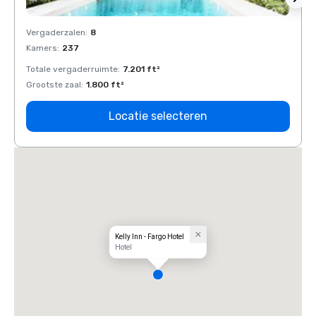
Vergaderzalen
:
8
Verga
Kamers
:
237
Kamer
Totale vergaderruimte
:
7.201 ft²
Total
Grootste zaal
:
1.800 ft²
Groots
Locatie selecteren
Kelly Inn - Fargo Hotel
Hotel