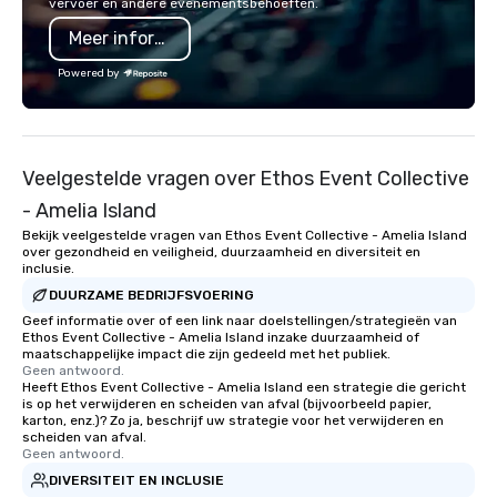
vervoer en andere evenementsbehoeften.
Diego, Orange County, Las Vegas, New
photo moments, and a
Meer informatie
York, Chicago and Miami. Our global
through colorful, conv
offices enable us to efficiently serve
starting environments
Powered by
both U.S. and international clients
you’re planning a netw
across multiple time zones. Let’s craft
client appreciation expe
something extraordinary together—
museum buyout, MOIC 
contact us today!
professional execution
Veelgestelde vragen over Ethos Event Collective
delightful atmosphere
event not just success
- Amelia Island
unforgettable.
Bekijk veelgestelde vragen van Ethos Event Collective - Amelia Island
over gezondheid en veiligheid, duurzaamheid en diversiteit en
inclusie.
DUURZAME BEDRIJFSVOERING
Geef informatie over of een link naar doelstellingen/strategieën van
Ethos Event Collective - Amelia Island inzake duurzaamheid of
maatschappelijke impact die zijn gedeeld met het publiek.
Geen antwoord.
Heeft Ethos Event Collective - Amelia Island een strategie die gericht
is op het verwijderen en scheiden van afval (bijvoorbeeld papier,
karton, enz.)? Zo ja, beschrijf uw strategie voor het verwijderen en
scheiden van afval.
Geen antwoord.
DIVERSITEIT EN INCLUSIE