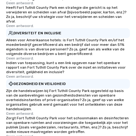
Geen antwoord.
Heeft Fort Tuthill County Park een strategie die gericht is op het
verwijderen en scheiden van afval (bijvoorbeeld papier, karton, enz.)?
Zo ja, beschrijf uw strategie voor het verwijderen en scheiden van
afval.
Geen antwoord.
DIVERSITEIT EN INCLUSIE
Alleen voor Amerikaanse hotels: is Fort Tuthill County Park en/of het
moederbedrijf gecertificeerd als een bedrijf dat voor meer dan 51%
eigendom is van diverse personen? Zo ja, geef aan als welke van de
volgende diverse bedrijven u bent gecertificeerd:
Geen antwoord.
Indien van toepassing, kunt u een link opgeven naar het openbare
rapport van Fort Tuthill County Park over de inzet en initiatieven voor
diversiteit, gelijkheid en inclusie?
Geen antwoord.
GEZONDHEID EN VEILIGHEID
Zijn de handelswijzen bij Fort Tuthill County Park opgesteld op basis
van de aanbevelingen van gezondheidsdiensten van openbare
overheidsinstanties of privé-organisaties? Zo ja, geef op van welke
organisaties gebruik werd gemaakt voor het ontwikkelen van deze
handelswijzen.
Geen antwoord.
Zorgt Fort Tuthill County Park voor het schoonmaken en desinfecteren
van openbare ruimten and voorzieningen die toegankelijk zijn voor het
publiek (zoals vergaderzalen, restaurants, liften, enz.)? Zo ja, beschrijf
welke nieuwe maatregelen worden getroffen.