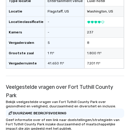
LEWICKI- BASS, LEAD AND
Type locatie
Entertainment venue
Luxe-hotel
BACKGROUND VOCALS ★ ★ TINO
Locatie
Flagstaff
, US
Washington
, US
MAGAZU- DRUMS ★
Locatieclassificatie
-
Kamers
-
237
Vergaderzalen
5
8
Grootste zaal
1 ft²
1.800 ft²
Vergaderruimte
41.650 ft²
7.201 ft²
Veelgestelde vragen over Fort Tuthill County
Park
Bekijk veelgestelde vragen van Fort Tuthill County Park over
gezondheid en veiligheid, duurzaamheid en diversiteit en inclusie.
DUURZAME BEDRIJFSVOERING
Geef informatie over of een link naar doelstellingen/strategieën van
Fort Tuthill County Park inzake duurzaamheid of maatschappelijke
impact die zijn gedeeld met het publiek.