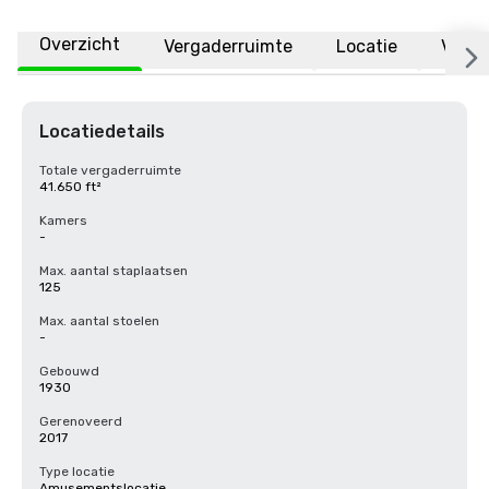
Overzicht
Vergaderruimte
Locatie
Veelg
Locatiedetails
Totale vergaderruimte
41.650 ft²
Kamers
-
Max. aantal staplaatsen
125
Max. aantal stoelen
-
Gebouwd
1930
Gerenoveerd
2017
Type locatie
Amusementslocatie