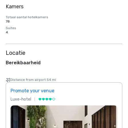
Kamers
Totaal aantal hotelkamers
78
Suites
4
Locatie
Bereikbaarheid
Distance from airport 54 mi
Promote your venue
Prom
Luxe-hotel
Luxe-