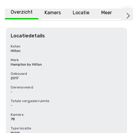
Overzicht
Kamers
Locatie
Meer
Vee
Locatiedetails
Keten
Hilton
Merk
Hampton by Hilton
Gebouwd
2017
Gerenoveerd
-
Totale vergaderruimte
-
Kamers
78
Type locatie
Hotel