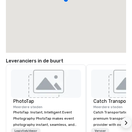
Leveranciers in de buurt
PhotoTap
Meerdere steden
Meerdere steden
PhotoTap: Instant, Intelligent Event
Catch Transportation i
Photography PhotoTap makes event
premium transportatio
photography instant, seamless, and
provider with over 20 
smart. We deliver photos to attendees
experience. We offer a
Logistiek/decor
Vervoer