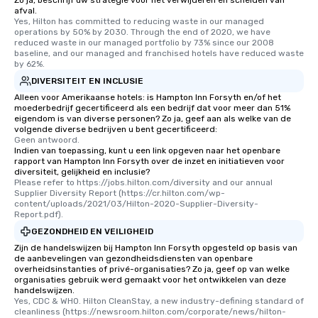
Zo ja, beschrijf uw strategie voor het verwijderen en scheiden van
afval.
Yes, Hilton has committed to reducing waste in our managed 
operations by 50% by 2030. Through the end of 2020, we have 
reduced waste in our managed portfolio by 73% since our 2008 
baseline, and our managed and franchised hotels have reduced waste 
by 62%.
DIVERSITEIT EN INCLUSIE
Alleen voor Amerikaanse hotels: is Hampton Inn Forsyth en/of het
moederbedrijf gecertificeerd als een bedrijf dat voor meer dan 51%
eigendom is van diverse personen? Zo ja, geef aan als welke van de
volgende diverse bedrijven u bent gecertificeerd:
Geen antwoord.
Indien van toepassing, kunt u een link opgeven naar het openbare
rapport van Hampton Inn Forsyth over de inzet en initiatieven voor
diversiteit, gelijkheid en inclusie?
Please refer to https://jobs.hilton.com/diversity and our annual 
Supplier Diversity Report (https://cr.hilton.com/wp-
content/uploads/2021/03/Hilton-2020-Supplier-Diversity-
Report.pdf).
GEZONDHEID EN VEILIGHEID
Zijn de handelswijzen bij Hampton Inn Forsyth opgesteld op basis van
de aanbevelingen van gezondheidsdiensten van openbare
overheidsinstanties of privé-organisaties? Zo ja, geef op van welke
organisaties gebruik werd gemaakt voor het ontwikkelen van deze
handelswijzen.
Yes, CDC & WHO. Hilton CleanStay, a new industry-defining standard of 
cleanliness (https://newsroom.hilton.com/corporate/news/hilton-