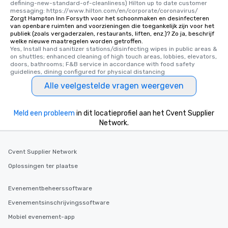
defining-new-standard-of-cleanliness) Hilton up to date customer 
messaging: https://www.hilton.com/en/corporate/coronavirus/
Zorgt Hampton Inn Forsyth voor het schoonmaken en desinfecteren
van openbare ruimten and voorzieningen die toegankelijk zijn voor het
publiek (zoals vergaderzalen, restaurants, liften, enz.)? Zo ja, beschrijf
welke nieuwe maatregelen worden getroffen.
Yes, Install hand sanitizer stations/disinfecting wipes in public areas & 
on shuttles; enhanced cleaning of high touch areas, lobbies, elevators, 
doors, bathrooms; F&B service in accordance with food safety 
guidelines, dining configured for physical distancing
Alle veelgestelde vragen weergeven
Meld een probleem
in dit locatieprofiel aan het Cvent Supplier
Network.
Cvent Supplier Network
Oplossingen ter plaatse
Evenementbeheerssoftware
Evenementsinschrijvingssoftware
Mobiel evenement-app