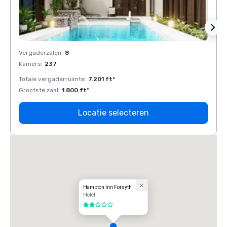
Vergaderzalen
:
8
Verga
Kamers
:
237
Kamer
Totale vergaderruimte
:
7.201 ft²
Total
Grootste zaal
:
1.800 ft²
Groots
Locatie selecteren
Hampton Inn Forsyth
Hotel
2 van 5