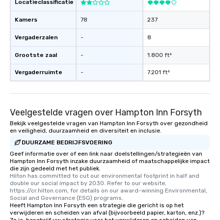
Locatieclassificatie
Kamers
78
237
Vergaderzalen
-
8
Grootste zaal
-
1.800 ft²
Vergaderruimte
-
7.201 ft²
Veelgestelde vragen over Hampton Inn Forsyth
Bekijk veelgestelde vragen van Hampton Inn Forsyth over gezondheid
en veiligheid, duurzaamheid en diversiteit en inclusie.
DUURZAME BEDRIJFSVOERING
Geef informatie over of een link naar doelstellingen/strategieën van
Hampton Inn Forsyth inzake duurzaamheid of maatschappelijke impact
die zijn gedeeld met het publiek.
Hilton has committed to cut our environmental footprint in half and 
double our social impact by 2030. Refer to our website, 
https://cr.hilton.com, for details on our award-winning Environmental, 
Social and Governance (ESG) programs.
Heeft Hampton Inn Forsyth een strategie die gericht is op het
verwijderen en scheiden van afval (bijvoorbeeld papier, karton, enz.)?