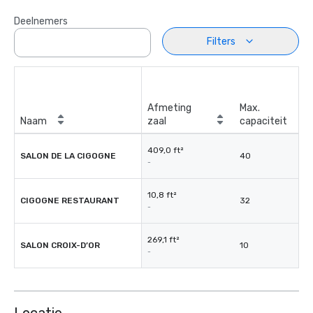
Deelnemers
Filters
Afmeting
Max.
Naam
zaal
capaciteit
409,0 ft²
SALON DE LA CIGOGNE
40
-
10,8 ft²
CIGOGNE RESTAURANT
32
-
269,1 ft²
SALON CROIX-D’OR
10
-