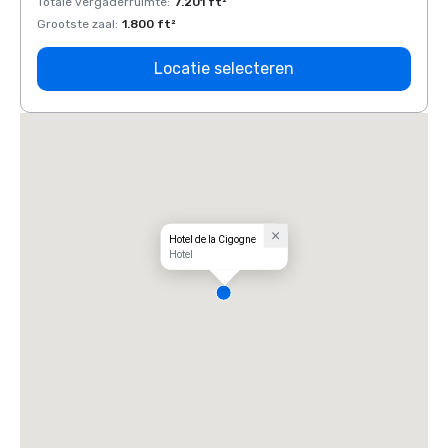
Totale vergaderruimte
:
7.201 ft²
Total
Grootste zaal
:
1.800 ft²
Groots
Locatie selecteren
Hotel de la Cigogne
Hotel