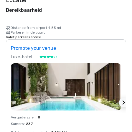
Locatie
Bereikbaarheid
Distance from airport 4.85 mi
Parkeren in de buurt
Valet parkeerservice
Promote your venue
Prom
Luxe-hotel
Luxe-
Vergaderzalen
:
8
Verga
Kamers
:
237
Kamer