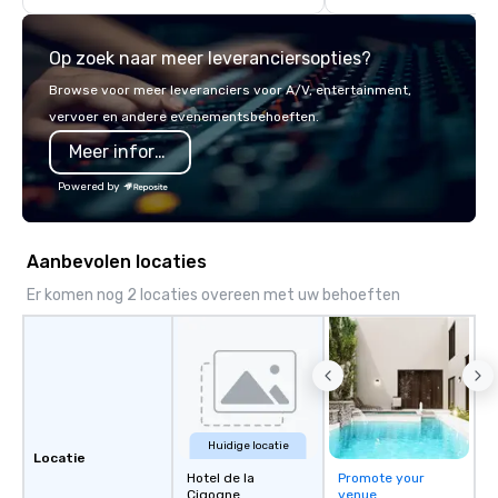
think like a Silicon Val
explore the mindsets d
Op zoek naar meer leveranciersopties?
world's fastest-growi
or walk away with a pr
Browse voor meer leveranciers voor A/V, entertainment,
innovation playbook, S
vervoer en andere evenementsbehoeften.
programming that is 
Meer informatie
substantive, and uniqu
the Valley. Ideal for g
Powered by
Fully customizable by 
seniority, and objectiv
Aanbevolen locaties
Er komen nog 2 locaties overeen met uw behoeften
Huidige locatie
Locatie
Hotel de la
Promote your
Cigogne
venue