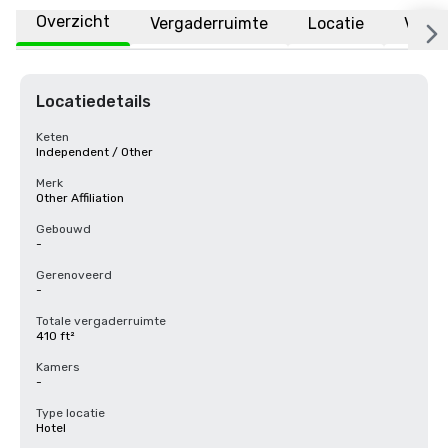
Overzicht
Vergaderruimte
Locatie
Veelg
Locatiedetails
Keten
Independent / Other
Merk
Other Affiliation
Gebouwd
-
Gerenoveerd
-
Totale vergaderruimte
410 ft²
Kamers
-
Type locatie
Hotel