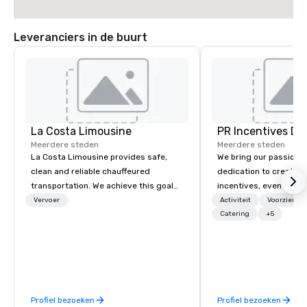
Leveranciers in de buurt
La Costa Limousine
PR Incentives DMC
Meerdere steden
Meerdere steden
La Costa Limousine provides safe,
We bring our passion,
clean and reliable chauffeured
dedication to create t
transportation. We achieve this goal
incentives, events, co
with highly trained chauffeurs, the
meetings, product lau
Vervoer
Activiteit
Voorzienin
newest vehicles available and a
luxury travel experienc
Catering
+5
commitment to Five Star service. The
Clients. Based in Italy,
difference between La Costa
discover more about u
Limousine and other companies can
our Company Profile at
be explained using one word – quality.
contact us for any fur
From our perfectly maintained fleet of
or collaboration opport
Profiel bezoeken
Profiel bezoeken
late model luxury vehicles to the