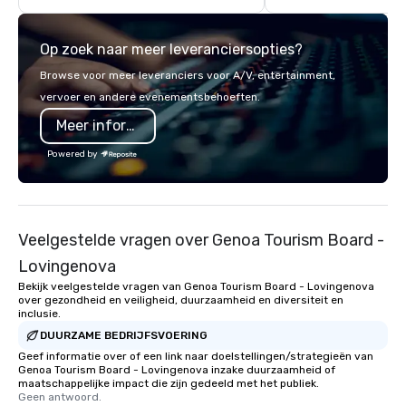
highly experienced and professional
team of chauffeurs and support staff;
Op zoek naar meer leveranciersopties?
you will know quality when you travel
with La Costa Limousine.
Browse voor meer leveranciers voor A/V, entertainment,
vervoer en andere evenementsbehoeften.
Meer informatie
Powered by
Veelgestelde vragen over Genoa Tourism Board -
Lovingenova
Bekijk veelgestelde vragen van Genoa Tourism Board - Lovingenova
over gezondheid en veiligheid, duurzaamheid en diversiteit en
inclusie.
DUURZAME BEDRIJFSVOERING
Geef informatie over of een link naar doelstellingen/strategieën van
Genoa Tourism Board - Lovingenova inzake duurzaamheid of
maatschappelijke impact die zijn gedeeld met het publiek.
Geen antwoord.