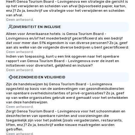
Heeft Genoa Tourism Board - Lovingenova een strategie die gericht is
op het verwijderen en scheiden van afval (bijvoorbeeld papier, karton,
enz.)? Zo ja, beschrijf uw strategie voor het verwijderen en scheiden
van afval.
Geen antwoord.
DIVERSITEIT EN INCLUSIE
Alleen voor Amerikaanse hotels: is Genoa Tourism Board -
Lovingenova en/of het moederbedrijf gecertificeerd als een bedrijf
dat voor meer dan 51% eigendom is van diverse personen? Zo ja, geef
aan als welke van de volgende diverse bedrijven u bent gecertificeerd:
Geen antwoord.
Indien van toepassing, kunt u een link opgeven naar het openbare
rapport van Genoa Tourism Board - Lovingenova over de inzet en
initiatieven voor diversiteit, gelijkheid en inclusie?
Geen antwoord.
GEZONDHEID EN VEILIGHEID
Zijn de handelswijzen bij Genoa Tourism Board - Lovingenova
opgesteld op basis van de aanbevelingen van gezondheidsdiensten
van openbare overheidsinstanties of privé-organisaties? Zo ja, geef
op van welke organisaties gebruik werd gemaakt voor het ontwikkelen
van deze handelswijzen.
Geen antwoord.
Zorgt Genoa Tourism Board - Lovingenova voor het schoonmaken en
desinfecteren van openbare ruimten and voorzieningen die
toegankelijk zijn voor het publiek (zoals vergaderzalen, restaurants,
liften, enz.)? Zo ja, beschrijf welke nieuwe maatregelen worden
getroffen.
Geen antwoord.