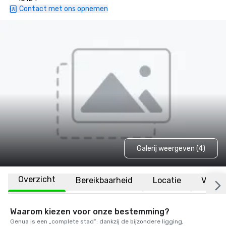
Contact met ons opnemen
Galerij weergeven (4)
Overzicht
Bereikbaarheid
Locatie
Veelge
Waarom kiezen voor onze bestemming?
Genua is een „complete stad”: dankzij de bijzondere ligging, 