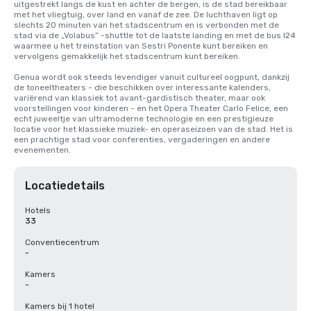
uitgestrekt langs de kust en achter de bergen, is de stad bereikbaar 
met het vliegtuig, over land en vanaf de zee. De luchthaven ligt op 
slechts 20 minuten van het stadscentrum en is verbonden met de 
stad via de „Volabus” -shuttle tot de laatste landing en met de bus I24 
waarmee u het treinstation van Sestri Ponente kunt bereiken en 
vervolgens gemakkelijk het stadscentrum kunt bereiken.

Genua wordt ook steeds levendiger vanuit cultureel oogpunt, dankzij 
de toneeltheaters - die beschikken over interessante kalenders, 
variërend van klassiek tot avant-gardistisch theater, maar ook 
voorstellingen voor kinderen - en het Opera Theater Carlo Felice, een 
echt juweeltje van ultramoderne technologie en een prestigieuze 
locatie voor het klassieke muziek- en operaseizoen van de stad. Het is 
een prachtige stad voor conferenties, vergaderingen en andere 
evenementen.
Locatiedetails
Hotels
33
Conventiecentrum
-
Kamers
-
Kamers bij 1 hotel