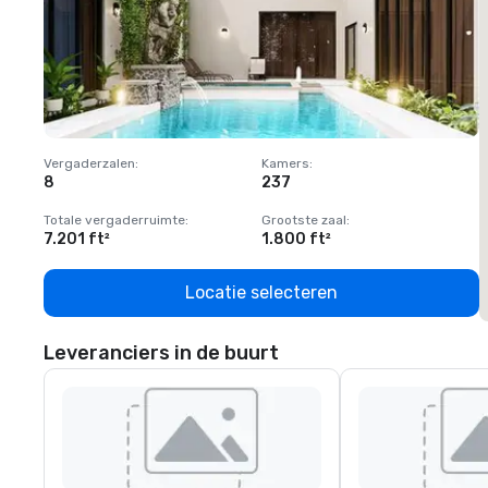
Vergaderzalen
:
Kamers
:
V
8
237
1
Totale vergaderruimte
:
Grootste zaal
:
T
7.201 ft²
1.800 ft²
1
Locatie selecteren
Leveranciers in de buurt