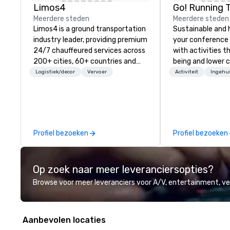
Limos4
Go! Running 
Meerdere steden
Meerdere steden
Limos4 is a ground transportation
Sustainable and 
industry leader, providing premium
your conference
24/7 chauffeured services across
with activities t
200+ cities, 60+ countries and
being and lower c
250+ airports. Limos4 clients
Explore the world
Logistiek/decor
Vervoer
Activiteit
Ingehu
have the full support from
expert local runn
experienced industry
professionals, assisted by a
proprietary dispatch and booking
system - the most advanced of
Profiel bezoeken
Profiel bezoeken
its kind today. Established in 2010
in Switzerland, and running
seamlessly for more than a
Op zoek naar meer leveranciersopties?
decade, Limos4 enables travelers
to reliably arrange their journeys
Browse voor meer leveranciers voor A/V, entertainment, 
throughout the world in minutes,
whatever chauffeured vehicle
type they wish to use. Limos4’s
Aanbevolen locaties
mission is constantly raising the