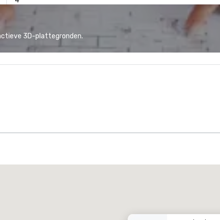
4
actieve 3D-plattegronden.
Promote your venue
uxe-hotel