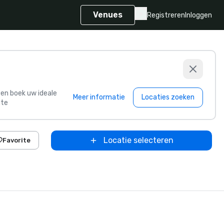
Venues
Registreren
Inloggen
s en boek uw ideale
Meer informatie
Locaties zoeken
te
Locatie selecteren
Favorite