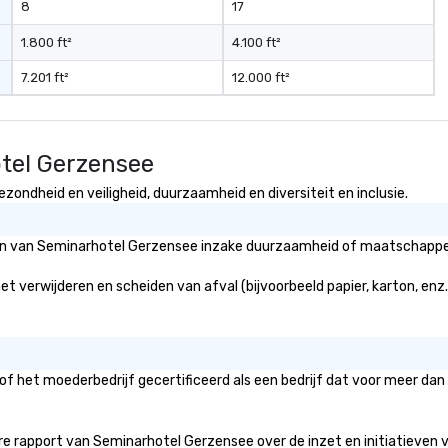
8
17
1.800 ft²
4.100 ft²
7.201 ft²
12.000 ft²
tel Gerzensee
ondheid en veiligheid, duurzaamheid en diversiteit en inclusie.
eën van Seminarhotel Gerzensee inzake duurzaamheid of maatschappeli
t verwijderen en scheiden van afval (bijvoorbeeld papier, karton, enz.)
f het moederbedrijf gecertificeerd als een bedrijf dat voor meer dan 
e rapport van Seminarhotel Gerzensee over de inzet en initiatieven voor