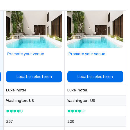
memorable, substantive, and
an
uniquely rooted in the Valley. Ideal
de
for groups of 10–200. Fully
fo
customizable by industry,
te
seniority, and objectives.
tr
pl
Promote your venue
Promote your venue
Locatie selecteren
Locatie selecteren
Luxe-hotel
Luxe-hotel
Washington
, US
Washington
, US
237
220