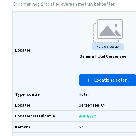
quality of chauffeured service
Er komen nog 2 locaties overeen met uw behoeften
worldwide through state-of-the-
art technologies, human touch
and advanced quality assurance
protocol. Our comprehensive
service offerings include airport
transfers, cruise port transfers,
roadshows, long distance rides
Huidige locatie
Locatie
and event transportation service.
Seminarhotel Gerzensee
Livery solutions, ride statuses and
partner evaluation protocols are
some of the Limos4 products
that bring necessary flexibility
Locatie selecteren
and seamlessness in today’s
fast-paced world.
Type locatie
Hotel
Locatie
Gerzensee
, CH
Locatieclassificatie
Kamers
57