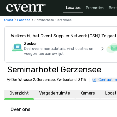
Locaties
Promoties
Bes
Cvent
Locaties
Seminarhotel Gerzensee
Welkom bij het Cvent Supplier Network (CSN)! Zo gaat 
Zoeken
Deel evenementsdetails, vind locaties en
voeg ze toe aan uw lijst
Seminarhotel Gerzensee
Dorfstrasse 2, Gerzensee, Zwitserland, 3115
|
Contact m
Overzicht
Vergaderruimte
Kamers
Locat
Over ons