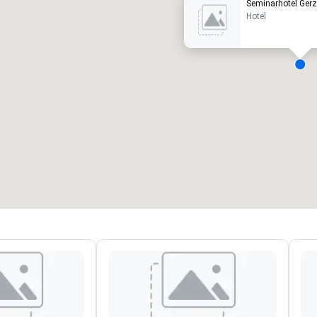
Seminarhotel Ger
Hotel
ergaderzalen
:
Kamers
:
7
220
otale vergaderruimte
:
Grootste zaal
:
2.000 ft²
4.100 ft²
Locatie selecteren