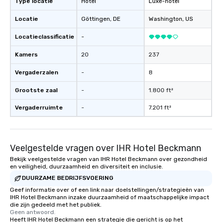
Type locatie
Hotel
Luxe-hotel
Locatie
Göttingen
, DE
Washington
, US
Locatieclassificatie
-
Kamers
20
237
Vergaderzalen
-
8
Grootste zaal
-
1.800 ft²
Vergaderruimte
-
7.201 ft²
Veelgestelde vragen over IHR Hotel Beckmann
Bekijk veelgestelde vragen van IHR Hotel Beckmann over gezondheid
en veiligheid, duurzaamheid en diversiteit en inclusie.
DUURZAME BEDRIJFSVOERING
Geef informatie over of een link naar doelstellingen/strategieën van
IHR Hotel Beckmann inzake duurzaamheid of maatschappelijke impact
die zijn gedeeld met het publiek.
Geen antwoord.
Heeft IHR Hotel Beckmann een strategie die gericht is op het