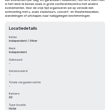
één evenement per dag. Dit garandeert flexibiliteit, rust en u hoeft niet 
in het reine te komen zoals in grote conferentiecentra met andere 
evenementen. Voor de vrije tijd organiseren we op verzoek een 
ontmoeting met u, zoals stadstours, concert- en theaterbezoeken, 
wandelingen of uitstapjes naar nabijgelegen bestemmingen.
Locatiedetails
Keten
Independent / Other
Merk
Independent
Gebouwd
-
Gerenoveerd
-
Totale vergaderruimte
-
Kamers
20
Type locatie
Hotel