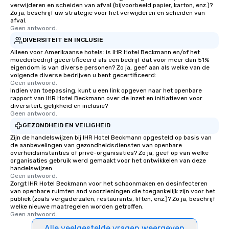
verwijderen en scheiden van afval (bijvoorbeeld papier, karton, enz.)?
Zo ja, beschrijf uw strategie voor het verwijderen en scheiden van
afval.
Geen antwoord.
DIVERSITEIT EN INCLUSIE
Alleen voor Amerikaanse hotels: is IHR Hotel Beckmann en/of het
moederbedrijf gecertificeerd als een bedrijf dat voor meer dan 51%
eigendom is van diverse personen? Zo ja, geef aan als welke van de
volgende diverse bedrijven u bent gecertificeerd:
Geen antwoord.
Indien van toepassing, kunt u een link opgeven naar het openbare
rapport van IHR Hotel Beckmann over de inzet en initiatieven voor
diversiteit, gelijkheid en inclusie?
Geen antwoord.
GEZONDHEID EN VEILIGHEID
Zijn de handelswijzen bij IHR Hotel Beckmann opgesteld op basis van
de aanbevelingen van gezondheidsdiensten van openbare
overheidsinstanties of privé-organisaties? Zo ja, geef op van welke
organisaties gebruik werd gemaakt voor het ontwikkelen van deze
handelswijzen.
Geen antwoord.
Zorgt IHR Hotel Beckmann voor het schoonmaken en desinfecteren
van openbare ruimten and voorzieningen die toegankelijk zijn voor het
publiek (zoals vergaderzalen, restaurants, liften, enz.)? Zo ja, beschrijf
welke nieuwe maatregelen worden getroffen.
Geen antwoord.
Alle veelgestelde vragen weergeven