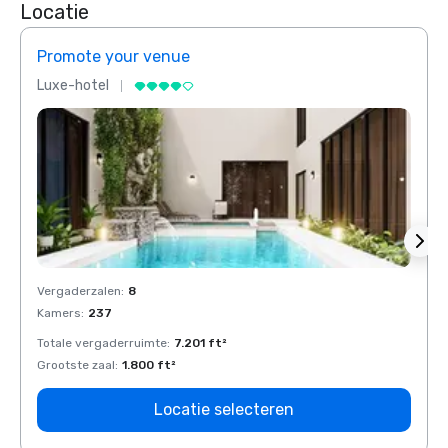
Locatie
Promote your venue
Prom
Luxe-hotel
Luxe-
Vergaderzalen
:
8
Verga
Kamers
:
237
Kamer
Totale vergaderruimte
:
7.201 ft²
Total
Grootste zaal
:
1.800 ft²
Groots
Locatie selecteren