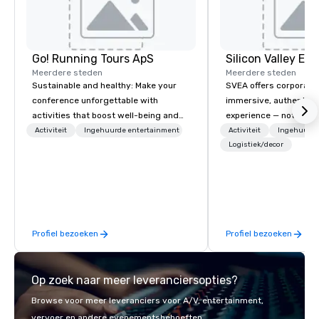
Go! Running Tours ApS
Meerdere steden
Meerdere steden
Sustainable and healthy: Make your
SVEA offers corporate
conference unforgettable with
immersive, authentic S
activities that boost well-being and
experience — not a tour
lower carbon footprints. Explore the
transformation. We de
Activiteit
Ingehuurde entertainment
Activiteit
Ingehuurde
world on the run with expert local
facilitate custom exec
Logistiek/decor
running guides.
tours, learning session
workshops, leadership
behind-the-scenes tec
experiences for visiti
incentive groups, and
Profiel bezoeken
Profiel bezoeken
offsites. Whether your
think like a Silicon Val
explore the mindsets d
Op zoek naar meer leveranciersopties?
world's fastest-growi
or walk away with a pr
Browse voor meer leveranciers voor A/V, entertainment,
innovation playbook, S
vervoer en andere evenementsbehoeften.