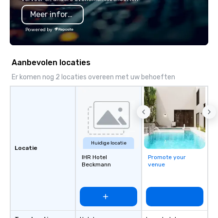
programming that is 
Meer informatie
substantive, and uniqu
the Valley. Ideal for g
Powered by
Fully customizable by 
seniority, and objectiv
Aanbevolen locaties
Er komen nog 2 locaties overeen met uw behoeften
Huidige locatie
Locatie
IHR Hotel
Promote your
Beckmann
venue