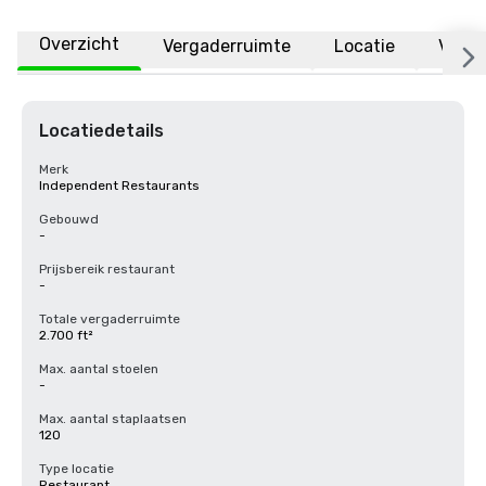
Overzicht
Vergaderruimte
Locatie
Veelg
Locatiedetails
Merk
Independent Restaurants
Gebouwd
-
Prijsbereik restaurant
-
Totale vergaderruimte
2.700 ft²
Max. aantal stoelen
-
Max. aantal staplaatsen
120
Type locatie
Restaurant