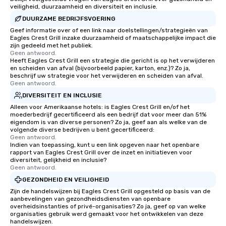
veiligheid, duurzaamheid en diversiteit en inclusie.
DUURZAME BEDRIJFSVOERING
Geef informatie over of een link naar doelstellingen/strategieën van
Eagles Crest Grill inzake duurzaamheid of maatschappelijke impact die
zijn gedeeld met het publiek.
Geen antwoord.
Heeft Eagles Crest Grill een strategie die gericht is op het verwijderen
en scheiden van afval (bijvoorbeeld papier, karton, enz.)? Zo ja,
beschrijf uw strategie voor het verwijderen en scheiden van afval.
Geen antwoord.
DIVERSITEIT EN INCLUSIE
Alleen voor Amerikaanse hotels: is Eagles Crest Grill en/of het
moederbedrijf gecertificeerd als een bedrijf dat voor meer dan 51%
eigendom is van diverse personen? Zo ja, geef aan als welke van de
volgende diverse bedrijven u bent gecertificeerd:
Geen antwoord.
Indien van toepassing, kunt u een link opgeven naar het openbare
rapport van Eagles Crest Grill over de inzet en initiatieven voor
diversiteit, gelijkheid en inclusie?
Geen antwoord.
GEZONDHEID EN VEILIGHEID
Zijn de handelswijzen bij Eagles Crest Grill opgesteld op basis van de
aanbevelingen van gezondheidsdiensten van openbare
overheidsinstanties of privé-organisaties? Zo ja, geef op van welke
organisaties gebruik werd gemaakt voor het ontwikkelen van deze
handelswijzen.