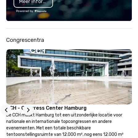
Meer informatie
substantive, and uniquely rooted in
the Valley. Ideal for groups of 10–200.
Powered by
Fully customizable by industry,
seniority, and objectives.
Congrescentra
CCH - Congress Center Hamburg
De CCH maakt Hamburg tot een uitzonderlijke locatie voor
nationale en internationale topcongressen en andere
evenementen. Met een totale beschikbare
tentoonstellingsruimte van 12.000 m², nog eens 12.000 m²