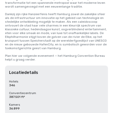
transformatie tot een spannende metropool waar het moderne leven 
wordt samengevoegd met een eeuwenlange traditie.

Dankzij zijn rijke Hanzeerfenis heeft Hamburg zowel de zakelijke sfeer 
als de infrastructuur om innovatie op het gebied van technologie en 
stedelijke ontwikkeling mogelijk te maken. Als een caleidoscoop 
ontvouwt de stad haar vele charmes in een kleurrijk spectrum van 
klassieke cultuur, hedendaagse kunst, oogverblindend entertainment, 
eten voor elke smaak en mode, van luxe tot onafhankelijke labels. De 
Elbphilharmonie stijgt boven de golven van de rivier de Elbe, op het 
kruispunt tussen Speicherstadt op de werelderfgoedlijst van UNESCO 
en de nieuw gebouwde HafenCity, en is symbolisch geworden voor de 
toekomstgerichte geest van Hamburg.

Plan hier uw volgende evenement — het Hamburg Convention Bureau 
helpt u graag verder.
Locatiedetails
Hotels
346
Conventiecentrum
387.501 ft²
Kamers
36.899