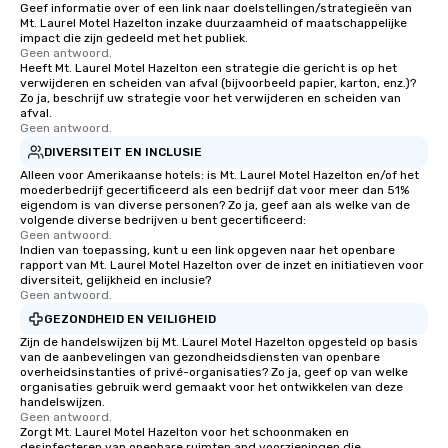
Geef informatie over of een link naar doelstellingen/strategieën van
Mt. Laurel Motel Hazelton inzake duurzaamheid of maatschappelijke
impact die zijn gedeeld met het publiek.
Geen antwoord.
Heeft Mt. Laurel Motel Hazelton een strategie die gericht is op het
verwijderen en scheiden van afval (bijvoorbeeld papier, karton, enz.)?
Zo ja, beschrijf uw strategie voor het verwijderen en scheiden van
afval.
Geen antwoord.
DIVERSITEIT EN INCLUSIE
Alleen voor Amerikaanse hotels: is Mt. Laurel Motel Hazelton en/of het
moederbedrijf gecertificeerd als een bedrijf dat voor meer dan 51%
eigendom is van diverse personen? Zo ja, geef aan als welke van de
volgende diverse bedrijven u bent gecertificeerd:
Geen antwoord.
Indien van toepassing, kunt u een link opgeven naar het openbare
rapport van Mt. Laurel Motel Hazelton over de inzet en initiatieven voor
diversiteit, gelijkheid en inclusie?
Geen antwoord.
GEZONDHEID EN VEILIGHEID
Zijn de handelswijzen bij Mt. Laurel Motel Hazelton opgesteld op basis
van de aanbevelingen van gezondheidsdiensten van openbare
overheidsinstanties of privé-organisaties? Zo ja, geef op van welke
organisaties gebruik werd gemaakt voor het ontwikkelen van deze
handelswijzen.
Geen antwoord.
Zorgt Mt. Laurel Motel Hazelton voor het schoonmaken en
desinfecteren van openbare ruimten and voorzieningen die