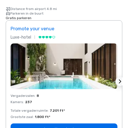
Distance from airport 4.8 mi
Parkeren in de buurt
Gratis parkeren
Promote your venue
Prom
Luxe-hotel
Luxe-
Vergaderzalen
:
8
Verga
Kamers
:
237
Kamer
Totale vergaderruimte
:
7.201 ft²
Total
Grootste zaal
:
1.800 ft²
Groots