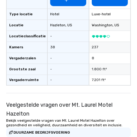
Type locatie
Hotel
Luxe-hotel
Locatie
Hazleton
, US
Washington
, US
Locatieclassificatie
-
Kamers
38
237
Vergaderzalen
-
8
Grootste zaal
-
1.800 ft²
Vergaderruimte
-
7.201 ft²
Veelgestelde vragen over Mt. Laurel Motel
Hazelton
Bekijk veelgestelde vragen van Mt. Laurel Motel Hazelton over
gezondheid en veiligheid, duurzaamheid en diversiteit en inclusie.
DUURZAME BEDRIJFSVOERING