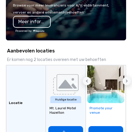
Howl at the Moon locat
Browse voor meer leveranciers voor A/V, entertainment,
upcoming events and s
vervoer en andere evenementsbehoeften.
Meer informatie
Powered by
Aanbevolen locaties
Er komen nog 2 locaties overeen met uw behoeften
Huidige locatie
Locatie
Mt. Laurel Motel
Promote your
Hazelton
venue