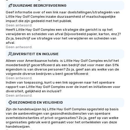
DUURZAME BEDRIJFSVOERING
Geef informatie over of een link naar doelstellingen/strategieën van
Little Hay Golf Complex inzake duurzaamheid of maatschappelijke
impact die zijn gedeeld met het publiek.
Geen antwoord.
Heeft Little Hay Golf Complex een strategie die gericht is op het
verwijderen en scheiden van afval (bijvoorbeeld papier, karton, enz.)?
Zo ja, beschrijf uw strategie voor het verwijderen en scheiden van
afval.
Geen antwoord.
DIVERSITEIT EN INCLUSIE
Alleen voor Amerikaanse hotels: is Little Hay Golf Complex en/of het
moederbedrijf gecertificeerd als een bedrijf dat voor meer dan 51%
eigendom is van diverse personen? Zo ja, geef aan als welke van de
volgende diverse bedrijven u bent gecertificeerd:
Geen antwoord.
Indien van toepassing, kunt u een link opgeven naar het openbare
rapport van Little Hay Golf Complex over de inzet en initiatieven voor
diversiteit, gelijkheid en inclusie?
Geen antwoord.
GEZONDHEID EN VEILIGHEID
Zijn de handelswijzen bij Little Hay Golf Complex opgesteld op basis
van de aanbevelingen van gezondheidsdiensten van openbare
overheidsinstanties of privé-organisaties? Zo ja, geef op van welke
organisaties gebruik werd gemaakt voor het ontwikkelen van deze
handelswijzen.