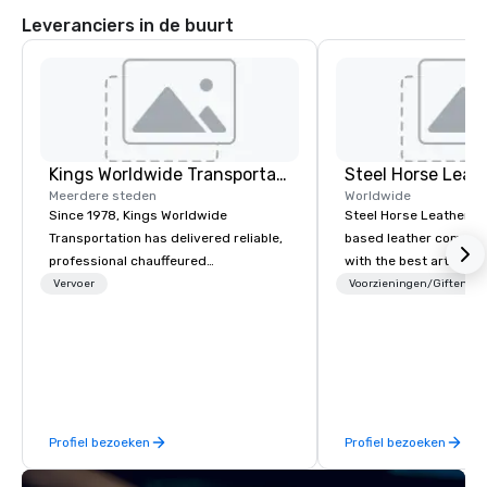
Leveranciers in de buurt
Kings Worldwide Transportation
Steel Horse Leat
Meerdere steden
Worldwide
Since 1978, Kings Worldwide
Steel Horse Leather is
Transportation has delivered reliable,
based leather compan
professional chauffeured
with the best artisans 
transportation solutions for corporate
handmade leather bag
Vervoer
Voorzieningen/Giften
travelers and meetings and events
duffel bags, messenge
worldwide. Headquartered in
more. All of our bags are heirloom
Oklahoma City, OK we provide
quality and are crafted
seamless service throughout more
grain leather and are bu
than 500 cities across the globe
Embark on a journey in
through our vetted international
impeccable craftsmans
Profiel bezoeken
Profiel bezoeken
partner network. We are committed to
exclusive collection 
delivering high-quality ground
leather bags. Our rang