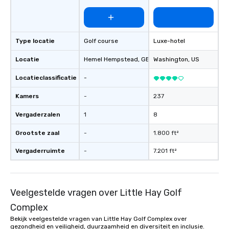
Type locatie
Golf course
Luxe-hotel
Locatie
Hemel Hempstead
, GB1
Washington
, US
Locatieclassificatie
-
Kamers
-
237
Vergaderzalen
1
8
Grootste zaal
-
1.800 ft²
Vergaderruimte
-
7.201 ft²
Veelgestelde vragen over Little Hay Golf
Complex
Bekijk veelgestelde vragen van Little Hay Golf Complex over
gezondheid en veiligheid, duurzaamheid en diversiteit en inclusie.