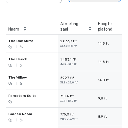
Afmeting
Hoogte
Naam
zaal
plafond
The Oak Suite
2.066,7 ft²
14,8 ft
64,6 x 31,8 ft²
|
The Beech
1.453,1 ft²
14,8 ft
44,3 x 31,8 ft²
|
The Willow
699,7 ft²
14,8 ft
31,8 x 22,0 ft²
|
Foresters Suite
710,4 ft²
9,8 ft
39,4 x 18,0 ft²
Garden Room
775,0 ft²
8,9 ft
28,9 x 26,9 ft²
|