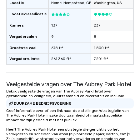
Locatie
Hemel Hempstead
, GB1
Washington
, US
reinforce your company message? We
offer branded performances, where
Locatieclassificatie
your logo, product, or mission is
seamlessly blended into the magic.
Kamers
137
237
Planning a trade show? Let our
Vergaderzalen
9
8
magicians draw in a crowd and leave
a lasting impression with fun,
Grootste zaal
678 ft²
1.800 ft²
interactive presentations that
showcase your brand. *** More Than
Vergaderruimte
261.360 ft²
7.201 ft²
Magic—We Motivate and Inspire *** Our
performances go beyond
entertainment. We offer powerful
Veelgestelde vragen over The Aubrey Park Hotel
team-building programs and
motivational shows designed to build
Bekijk veelgestelde vragen van The Aubrey Park Hotel over
gezondheid en veiligheid, duurzaamheid en diversiteit en inclusie.
trust, collaboration, and a sense of
wonder among teams. Led by
DUURZAME BEDRIJFSVOERING
Illusionist Matias Letelier—renowned
Geef informatie over of een link naar doelstellingen/strategieën van
The Aubrey Park Hotel inzake duurzaamheid of maatschappelijke
for his charisma, professionalism, and
impact die zijn gedeeld met het publiek.
style—our workshops combine tricks
.
with actionable insights that resonate
Heeft The Aubrey Park Hotel een strategie die gericht is op het
verwijderen en scheiden van afval (bijvoorbeeld papier, karton, enz.)?
long after the applause. Whether
Zo ja, beschrijf uw strategie voor het verwijderen en scheiden van