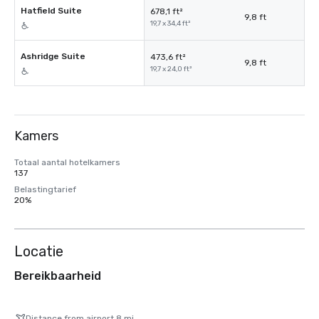
Hatfield Suite
678,1 ft²
9,8 ft
19,7 x 34,4 ft²
Ashridge Suite
473,6 ft²
9,8 ft
19,7 x 24,0 ft²
Kamers
Totaal aantal hotelkamers
137
Belastingtarief
20%
Locatie
Bereikbaarheid
Distance from airport 8 mi