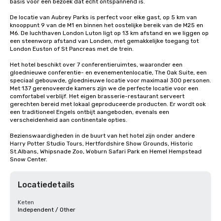
basis voor een bezoek dat echt ontspannend is. 

De locatie van Aubrey Parks is perfect voor elke gast, op 5 km van 
knooppunt 9 van de M1 en binnen het oostelijke bereik van de M25 en 
M6. De luchthaven London Luton ligt op 13 km afstand en we liggen op 
een steenworp afstand van Londen, met gemakkelijke toegang tot 
London Euston of St Pancreas met de trein. 

Het hotel beschikt over 7 conferentieruimtes, waaronder een 
gloednieuwe conferentie- en evenementenlocatie, The Oak Suite, een 
speciaal gebouwde, gloednieuwe locatie voor maximaal 300 personen. 

Met 137 gerenoveerde kamers zijn we de perfecte locatie voor een 
comfortabel verblijf. Het eigen brasserie-restaurant serveert 
gerechten bereid met lokaal geproduceerde producten. Er wordt ook 
een traditioneel Engels ontbijt aangeboden, evenals een 
verscheidenheid aan continentale opties.

Bezienswaardigheden in de buurt van het hotel zijn onder andere 
Harry Potter Studio Tours, Hertfordshire Show Grounds, Historic 
St.Albans, Whipsnade Zoo, Woburn Safari Park en Hemel Hempstead 
Snow Center.
Locatiedetails
Keten
Independent / Other