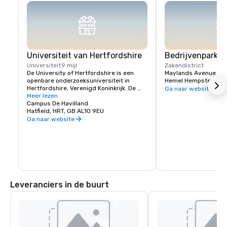
Universiteit van Hertfordshire
Bedrijvenpark M
Universiteit
9 mijl
Zakendistrict
De University of Hertfordshire is een 
Maylands Avenue
openbare onderzoeksuniversiteit in 
Hemel Hempstead, HR
Hertfordshire, Verenigd Koninkrijk. De 
Ga naar website
universiteit is grotendeels gevestigd in 
Meer lezen
Hatfield, Hertfordshire.
Campus De Havilland
Hatfield, HRT, GB AL10 9EU
Ga naar website
Leveranciers in de buurt