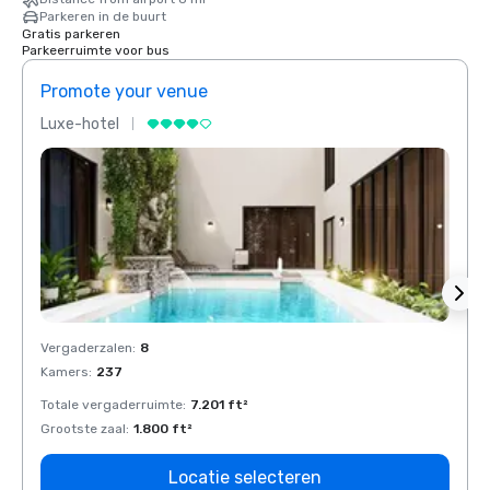
Parkeren in de buurt
Gratis parkeren
Parkeerruimte voor bus
Promote your venue
Prom
Luxe-hotel
Luxe-
Vergaderzalen
:
8
Verga
Kamers
:
237
Kamer
Totale vergaderruimte
:
7.201 ft²
Total
Grootste zaal
:
1.800 ft²
Groots
Locatie selecteren